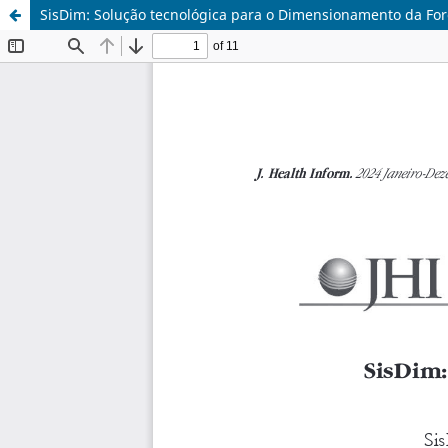
SisDim: Solução tecnológica para o Dimensionamento da Fo