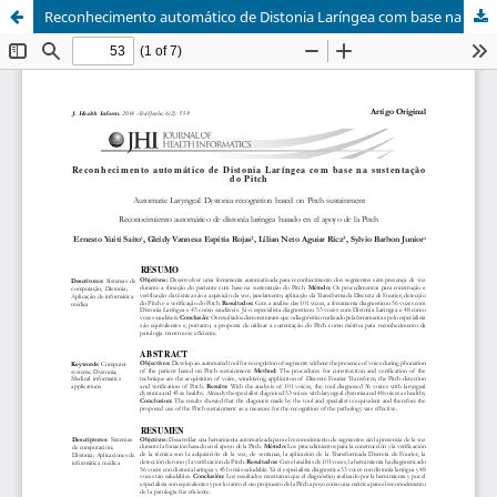
Reconhecimento automático de Distonia Laríngea com base na sustentação do Pitch