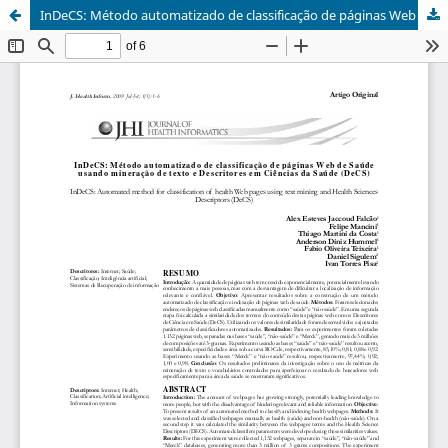
InDeCS: Método automatizado de classificação de páginas Web de Saúde usando mineração de texto e Descritores em Ciências da Saúde (DeCS)