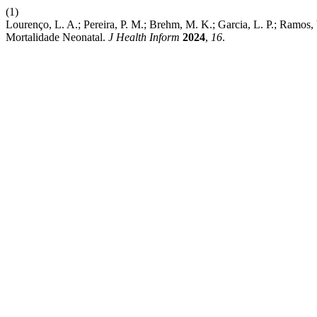
(1)
Lourenço, L. A.; Pereira, P. M.; Brehm, M. K.; Garcia, L. P.; Ramos
Mortalidade Neonatal.
J Health Inform
2024
,
16
.