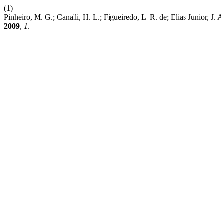
(1)
Pinheiro, M. G.; Canalli, H. L.; Figueiredo, L. R. de; Elias Junior
2009
,
1
.