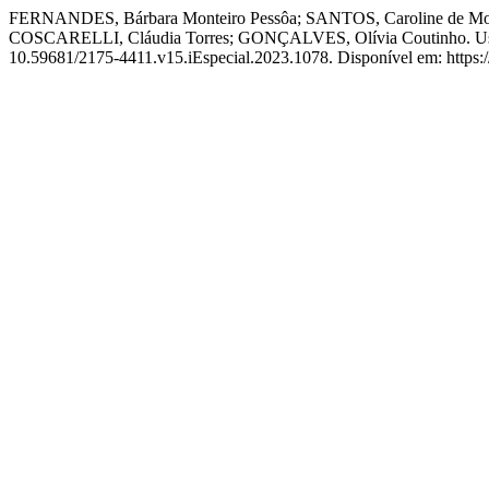
FERNANDES, Bárbara Monteiro Pessôa; SANTOS, Caroline de Mour
COSCARELLI, Cláudia Torres; GONÇALVES, Olívia Coutinho. Uso d
10.59681/2175-4411.v15.iEspecial.2023.1078. Disponível em: https://j