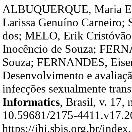
ALBUQUERQUE, Maria Edu
Larissa Genuíno Carneiro;
dos; MELO, Erik Cristóvã
Inocêncio de Souza; FERN
Souza; FERNANDES, Eisen
Desenvolvimento e avaliaçã
infecções sexualmente tran
Informatics
, Brasil, v. 17,
10.59681/2175-4411.v17.20
https://jhi.sbis.org.br/index