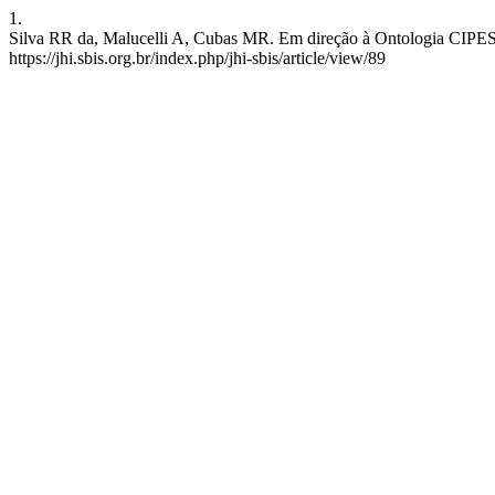
1.
Silva RR da, Malucelli A, Cubas MR. Em direção à Ontologia CIPESC®
https://jhi.sbis.org.br/index.php/jhi-sbis/article/view/89