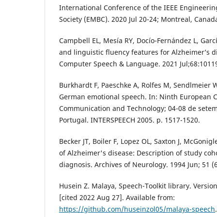
International Conference of the IEEE Engineerin
Society (EMBC). 2020 Jul 20-24; Montreal, Canad
Campbell EL, Mesía RY, Docío-Fernández L, Garcí
and linguistic fluency features for Alzheimer’s d
Computer Speech & Language. 2021 Jul;68:1011
Burkhardt F, Paeschke A, Rolfes M, Sendlmeier W
German emotional speech. In: Ninth European 
Communication and Technology; 04-08 de setemb
Portugal. INTERSPEECH 2005. p. 1517-1520.
Becker JT, Boiler F, Lopez OL, Saxton J, McGonigl
of Alzheimer's disease: Description of study coh
diagnosis. Archives of Neurology. 1994 Jun; 51 (6
Husein Z. Malaya, Speech-Toolkit library. Version
[cited 2022 Aug 27]. Available from:
https://github.com/huseinzol05/malaya-speech
.