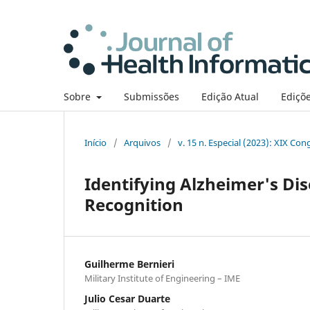
Sobre
Submissões
Edição Atual
Ediçõe
Início
/
Arquivos
/
v. 15 n. Especial (2023): XIX Co
Identifying Alzheimer's D
Recognition
Guilherme Bernieri
Military Institute of Engineering – IME
Julio Cesar Duarte