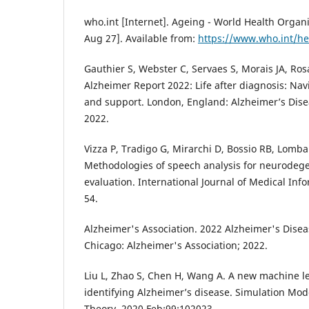
who.int [Internet]. Ageing - World Health Organi
Aug 27]. Available from:
https://www.who.int/he
Gauthier S, Webster C, Servaes S, Morais JA, Ro
Alzheimer Report 2022: Life after diagnosis: Nav
and support. London, England: Alzheimer’s Disea
2022.
Vizza P, Tradigo G, Mirarchi D, Bossio RB, Lombar
Methodologies of speech analysis for neurodege
evaluation. International Journal of Medical Inf
54.
Alzheimer's Association. 2022 Alzheimer's Disea
Chicago: Alzheimer's Association; 2022.
Liu L, Zhao S, Chen H, Wang A. A new machine l
identifying Alzheimer’s disease. Simulation Mod
Theory. 2020 Feb;99:102023.