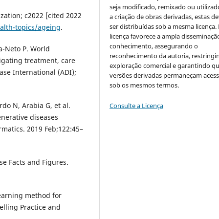
seja modificado, remixado ou utilizad
zation; c2022 [cited 2022
a criação de obras derivadas, estas d
ser distribuídas sob a mesma licença.
alth-topics/ageing
.
licença favorece a ampla disseminaçã
conhecimento, assegurando o
sa-Neto P. World
reconhecimento da autoria, restringi
igating treatment, care
exploração comercial e garantindo q
se International (ADI);
versões derivadas permaneçam acess
sob os mesmos termos.
do N, Arabia G, et al.
Consulte a Licença
nerative diseases
ormatics. 2019 Feb;122:45–
se Facts and Figures.
earning method for
elling Practice and