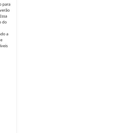
o para
everão
 Essa
o do
ndo a
ue
íveis