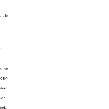
 Julio
a
-
eative
–
CC BY-
r
ribuir
 e à
erial