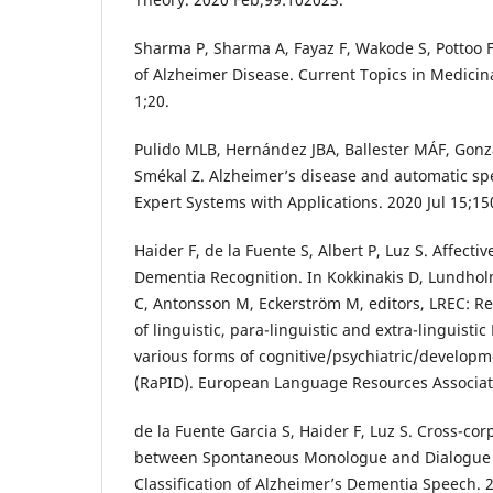
Sharma P, Sharma A, Fayaz F, Wakode S, Pottoo F
of Alzheimer Disease. Current Topics in Medicin
1;20.
Pulido MLB, Hernández JBA, Ballester MÁF, Gonz
Smékal Z. Alzheimer’s disease and automatic spe
Expert Systems with Applications. 2020 Jul 15;15
Haider F, de la Fuente S, Albert P, Luz S. Affecti
Dementia Recognition. In Kokkinakis D, Lundhol
C, Antonsson M, Eckerström M, editors, LREC: R
of linguistic, para-linguistic and extra-linguisti
various forms of cognitive/psychiatric/develop
(RaPID). European Language Resources Associati
de la Fuente Garcia S, Haider F, Luz S. Cross-co
between Spontaneous Monologue and Dialogue 
Classification of Alzheimer’s Dementia Speech.