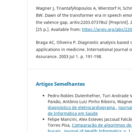
Wagner J, Triantafyllopoulos A, Wierstorf H, Sch
BW. Dawn of the transformer era in speech emot
the valence gap. arXiv:2203.07378v2 [Preprint]. 
[25 p.]. Available from:
https://arxiv.org/abs/22
Braga AC, Oliveira P. Diagnostic analysis based
applications in medicine. International Journal o
Assurance. 2003 Jul 1. p. 191-198.
Artigos Semelhantes
Pedro Robles Dutenhefner, Turi Andrade 
Paixão, Antônio Luiz Pinho Ribeiro, Wagner
diagnóstico de eletrocardiograma
,
Journal
de Informática em Saúde
Felipe Mancini, Alex Esteves Jaccoud Falcã
Torres Pisa,
Comparação de algoritmos de r
bucais
,
Journal of Health Informatics: v. 1 