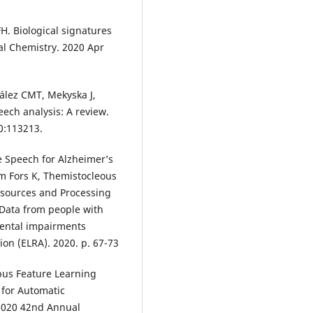
H. Biological signatures
al Chemistry. 2020 Apr
ález CMT, Mekyska J,
ech analysis: A review.
0:113213.
ve Speech for Alzheimer’s
m Fors K, Themistocleous
esources and Processing
c Data from people with
mental impairments
on (ELRA). 2020. p. 67-73
rpus Feature Learning
for Automatic
 2020 42nd Annual