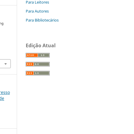
Para Leitores
Para Autores
Para Bibliotecários
ing
g
Edição Atual
gresso
úde