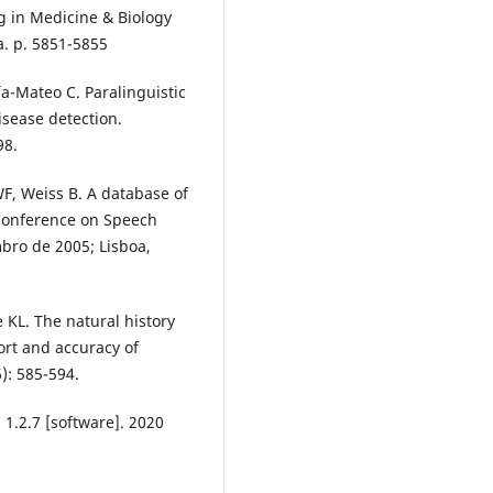
g in Medicine & Biology
a. p. 5851-5855
a-Mateo C. Paralinguistic
isease detection.
98.
F, Weiss B. A database of
Conference on Speech
ro de 2005; Lisboa,
e KL. The natural history
ort and accuracy of
): 585-594.
 1.2.7 [software]. 2020