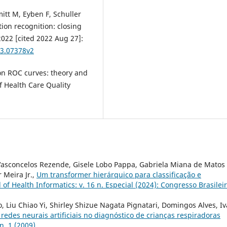
mitt M, Eyben F, Schuller
ion recognition: closing
2022 [cited 2022 Aug 27]:
03.07378v2
 on ROC curves: theory and
f Health Care Quality
Vasconcelos Rezende, Gisele Lobo Pappa, Gabriela Miana de Matos
 Meira Jr.,
Um transformer hierárquico para classificação e
 of Health Informatics: v. 16 n. Especial (2024): Congresso Brasilei
o, Liu Chiao Yi, Shirley Shizue Nagata Pignatari, Domingos Alves, I
edes neurais artificiais no diagnóstico de crianças respiradoras
n. 1 (2009)