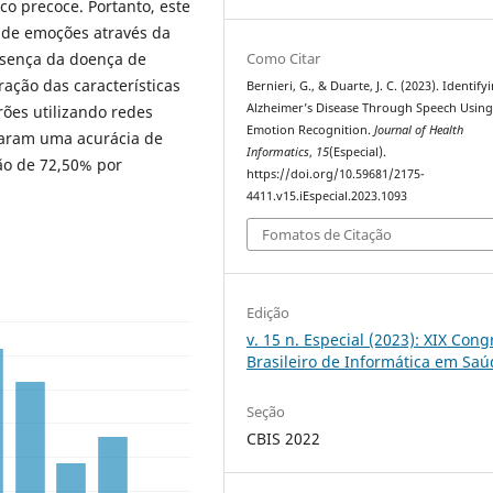
o precoce. Portanto, este
 de emoções através da
Como Citar
esença da doença de
ação das características
Bernieri, G., & Duarte, J. C. (2023). Identify
Alzheimer’s Disease Through Speech Usin
ões utilizando redes
Emotion Recognition.
Journal of Health
çaram uma acurácia de
Informatics
,
15
(Especial).
ão de 72,50% por
https://doi.org/10.59681/2175-
4411.v15.iEspecial.2023.1093
Fomatos de Citação
Edição
v. 15 n. Especial (2023): XIX Con
Brasileiro de Informática em Sa
Seção
CBIS 2022