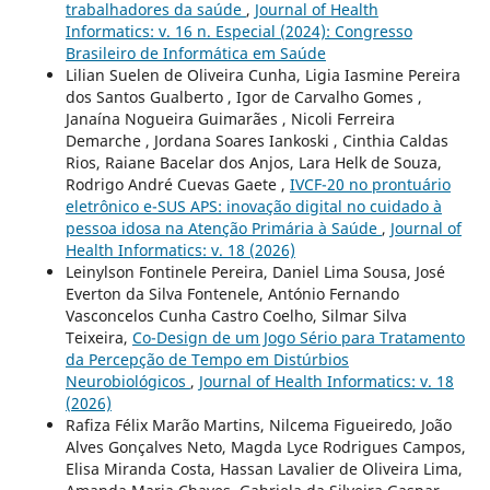
trabalhadores da saúde
,
Journal of Health
Informatics: v. 16 n. Especial (2024): Congresso
Brasileiro de Informática em Saúde
Lilian Suelen de Oliveira Cunha, Ligia Iasmine Pereira
dos Santos Gualberto , Igor de Carvalho Gomes ,
Janaína Nogueira Guimarães , Nicoli Ferreira
Demarche , Jordana Soares Iankoski , Cinthia Caldas
Rios, Raiane Bacelar dos Anjos, Lara Helk de Souza,
Rodrigo André Cuevas Gaete ,
IVCF-20 no prontuário
eletrônico e-SUS APS: inovação digital no cuidado à
pessoa idosa na Atenção Primária à Saúde
,
Journal of
Health Informatics: v. 18 (2026)
Leinylson Fontinele Pereira, Daniel Lima Sousa, José
Everton da Silva Fontenele, António Fernando
Vasconcelos Cunha Castro Coelho, Silmar Silva
Teixeira,
Co-Design de um Jogo Sério para Tratamento
da Percepção de Tempo em Distúrbios
Neurobiológicos
,
Journal of Health Informatics: v. 18
(2026)
Rafiza Félix Marão Martins, Nilcema Figueiredo, João
Alves Gonçalves Neto, Magda Lyce Rodrigues Campos,
Elisa Miranda Costa, Hassan Lavalier de Oliveira Lima,