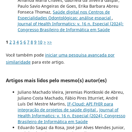
Amanda Maria Chaves, Gabriela da Silveira Gaspar,
Paulo Savio Angeiras de Goes, Erika Barbara Abreu
Fonseca Thomaz,
Saúde digital nos Centros de
Especialidades Odontológicas: análise espacial
,
Journal of Health Informatics: v. 16 n. Especial (2024):
Congresso Brasileiro de Informática em Saúde
1
2
3
4
5
6
7
8
9
10
>
>>
Você também pode
iniciar uma pesquisa avançada por
similaridade
para este artigo.
Artigos mais lidos pelo mesmo(s) autor(es)
Juliano Machado Vieira, Jeremias Piontkoski de Abreu,
Juliano Costa Machado, Fábio Pires Itturriet, André
Luís Del Mestre Martins,
IF-Cloud: API FHIR para
integração de projetos de saúde digital
,
Journal of
Health Informatics: v. 16 n. Especial (2024): Congresso
Brasileiro de Informática em Saúde
Eduardo Sagaz da Rosa, José Jair Alves Mendes Junior,