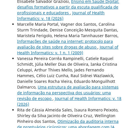
Elisabete Salvador Graziosi,
Ensino em Saúde Digital:
desafios formativos a partir da escuta qualificada de
profissionais e educadores
,
Journal of Health
Informatics: v. 18 (2026)
Marcelle Maria Portal, Vagner dos Santos, Carolina
Sturm Trindade, Denise Conceição Mesquita Dantas,
Maristela Ferigolo, Helena Maria Tannhauser Barros,
Informações de saúde na internet: protocolo para
avaliação de sites sobre drogas de abuso
,
Journal of
Health Informatics: v. 1 n. 1 (2009)
Vanessa Pereira Corrêa Rampinelli, Catiele Raquel
Schmidt, Júlia Meller Dias de Oliveira, Ianka Cristina
Celuppi, Arthur Thives Mello, Jades Fernando
Hammes, Célio Luiz Cunha, Raul Sidnei Wazlawick,
Danielle Soares Rocha Vieira, Eduardo Monguilhott
Dalmarco,
Uma estrutura de avaliação para sistemas
de informação na perspectiva dos usuários: uma
revisão de escopo
,
Journal of Health Informatics: v. 18
(2026)
Rita de Cássia Almeida Sales, Isaura Romero Peixoto,
Shirley da Silva Jacinto de Oliveira Cruz, Wellington
Pinheiro dos Santos,
Otimização da auditoria interna
de prontuários cirúrgicos: uma abordagem com IA
,