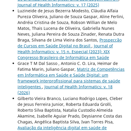
Journal of Health Informatics: v. 17 (2025)
Luzineide de Jesus Bezerra Modesto, Cláudia Alfaia
Pureza Oliveira, Juliano de Souza Gaspar, Aline Ferlini,
Andréia Cristina de Souza, Robson Willian de Melo
Matos, Thais Lucena de Oliveira, Gabriella Nunes
Neves, Juliana Pereira de Souza Zinader, Renata Dutra
Braga, Silvana de Lima Vieira dos Santos,
Prospecção
de Cursos em Saúde Digital no Brasil
,
Journal of
Health Informatics: v. 15 n. Especial (2023): XIX
Congresso Brasileiro de Informática em Saúde
Grace T M Dal Sasso , Antonio C. O. Lira, Heimar de
Fatima Marin, Juliano Gaspar,
Matriz de Competências
em Informática em Saúde e Saúde Digital: um
framework interprofissional para sistemas de saúde
inteligentes
,
Journal of Health Informatics: v. 18
(2026)
Gilberto Vieira Branco, Luciano Rodrigo Lopes, Cleber
de Jesus Ferreira Junior, Roberta Eduarda Grolli,
Roberto Silva Baptista, Natalia Custodio Almeida
Akamine, Isabelle Aguiar Prado, Deysianne Costa das
Chagas, Angélica Baptista Silva, Ivan Torres Pisa,
Avaliação da inteligência digital em saúde de