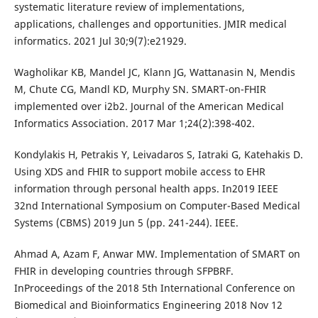
systematic literature review of implementations,
applications, challenges and opportunities. JMIR medical
informatics. 2021 Jul 30;9(7):e21929.
Wagholikar KB, Mandel JC, Klann JG, Wattanasin N, Mendis
M, Chute CG, Mandl KD, Murphy SN. SMART-on-FHIR
implemented over i2b2. Journal of the American Medical
Informatics Association. 2017 Mar 1;24(2):398-402.
Kondylakis H, Petrakis Y, Leivadaros S, Iatraki G, Katehakis D.
Using XDS and FHIR to support mobile access to EHR
information through personal health apps. In2019 IEEE
32nd International Symposium on Computer-Based Medical
Systems (CBMS) 2019 Jun 5 (pp. 241-244). IEEE.
Ahmad A, Azam F, Anwar MW. Implementation of SMART on
FHIR in developing countries through SFPBRF.
InProceedings of the 2018 5th International Conference on
Biomedical and Bioinformatics Engineering 2018 Nov 12