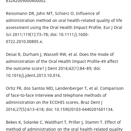
83242009000400002.
Reissmann DR, John MT, Schierz O. Influence of
administration method on oral health-related quality of life
assessment using the Oral Health Impact Profile. Eur J Oral
Sci 2011;119(1):73–78; doi: 10.1111/j.1600-
0722.2010.00805.x.
Desai R, Durham J, Wassell RW, et al. Does the mode of
administration of the Oral Health Impact Profile-49 affect
the outcome score? J Dent 2014;42(1):84–89; doi:
10.1016/j.jdent.2013.10.016.
Ortiz FR, dos Santos MD, Landenberger T, et al. Comparison
of face-to-face interview and telephone methods of
administration on the ECOHIS scores. Braz Dent J
2016;27(5):613–618; doi: 10.1590/0103-6440201601134.
Bekes K, Solanke C, Waldhart T, Priller J, Stamm T. Effect of
method of administration on the oral health-related quality