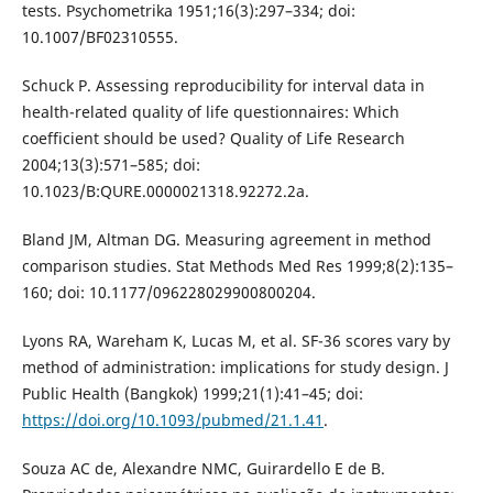
tests. Psychometrika 1951;16(3):297–334; doi:
10.1007/BF02310555.
Schuck P. Assessing reproducibility for interval data in
health-related quality of life questionnaires: Which
coefficient should be used? Quality of Life Research
2004;13(3):571–585; doi:
10.1023/B:QURE.0000021318.92272.2a.
Bland JM, Altman DG. Measuring agreement in method
comparison studies. Stat Methods Med Res 1999;8(2):135–
160; doi: 10.1177/096228029900800204.
Lyons RA, Wareham K, Lucas M, et al. SF-36 scores vary by
method of administration: implications for study design. J
Public Health (Bangkok) 1999;21(1):41–45; doi:
https://doi.org/10.1093/pubmed/21.1.41
.
Souza AC de, Alexandre NMC, Guirardello E de B.