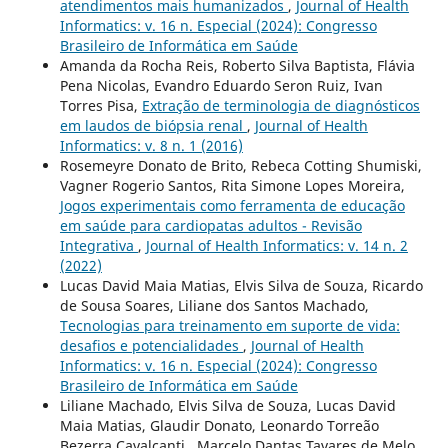
atendimentos mais humanizados
,
Journal of Health
Informatics: v. 16 n. Especial (2024): Congresso
Brasileiro de Informática em Saúde
Amanda da Rocha Reis, Roberto Silva Baptista, Flávia
Pena Nicolas, Evandro Eduardo Seron Ruiz, Ivan
Torres Pisa,
Extração de terminologia de diagnósticos
em laudos de biópsia renal
,
Journal of Health
Informatics: v. 8 n. 1 (2016)
Rosemeyre Donato de Brito, Rebeca Cotting Shumiski,
Vagner Rogerio Santos, Rita Simone Lopes Moreira,
Jogos experimentais como ferramenta de educação
em saúde para cardiopatas adultos - Revisão
Integrativa
,
Journal of Health Informatics: v. 14 n. 2
(2022)
Lucas David Maia Matias, Elvis Silva de Souza, Ricardo
de Sousa Soares, Liliane dos Santos Machado,
Tecnologias para treinamento em suporte de vida:
desafios e potencialidades
,
Journal of Health
Informatics: v. 16 n. Especial (2024): Congresso
Brasileiro de Informática em Saúde
Liliane Machado, Elvis Silva de Souza, Lucas David
Maia Matias, Glaudir Donato, Leonardo Torreão
Bezerra Cavalcanti , Marcelo Dantas Tavares de Melo,