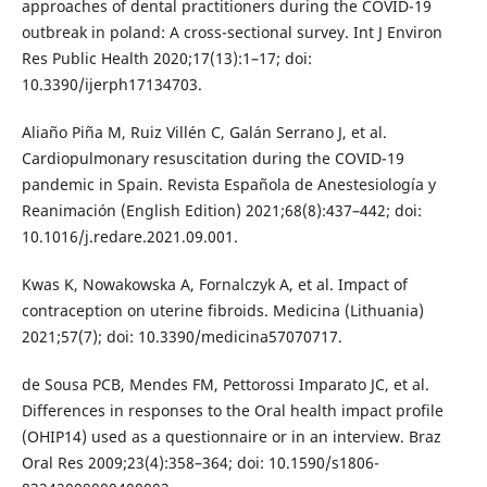
approaches of dental practitioners during the COVID-19
outbreak in poland: A cross-sectional survey. Int J Environ
Res Public Health 2020;17(13):1–17; doi:
10.3390/ijerph17134703.
Aliaño Piña M, Ruiz Villén C, Galán Serrano J, et al.
Cardiopulmonary resuscitation during the COVID-19
pandemic in Spain. Revista Española de Anestesiología y
Reanimación (English Edition) 2021;68(8):437–442; doi:
10.1016/j.redare.2021.09.001.
Kwas K, Nowakowska A, Fornalczyk A, et al. Impact of
contraception on uterine fibroids. Medicina (Lithuania)
2021;57(7); doi: 10.3390/medicina57070717.
de Sousa PCB, Mendes FM, Pettorossi Imparato JC, et al.
Differences in responses to the Oral health impact profile
(OHIP14) used as a questionnaire or in an interview. Braz
Oral Res 2009;23(4):358–364; doi: 10.1590/s1806-