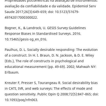
Propriedades psicométricas na avaliação de instrumentos:
avaliação da confiabilidade e da validade. Epidemiol Serv
Saude 2017;26(3):649–659; doi: 10.5123/S1679-
49742017000300022.
Bogner, K., & Landrock, U. GESIS Survey Guidelines
Response Biases in Standardised Surveys. 2016.
10.15465/gesis-sg_en_016.
Paulhus, D. L. Socially desirable responding: The evolution
of a construct. In H. I. Braun, D. N. Jackson, & D. E. Wiley
(Eds.), The role of constructs in psychological and
educational measurement (pp. 49-69). 2002; Mahwah NY:
Erlbaum.
Kreuter F, Presser S, Tourangeau R. Social desirability bias
in CATI, IVR, and web surveys: The effects of mode and
question sensitivity. Public Opin Q 2008;72(5):847–865; doi:
10.1093/poq/nfn063.