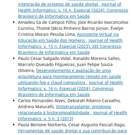
integração de projetos de saúde digital
,
Journal of
Health Informatics: v. 16 n. Especial (2024): Congresso
Brasileiro de Informática em Saúde
Amadeu Sá de Campos Filho, Jose Ricardo Vasconcelos
Cursino, Thomé Décio Pinheiro Barros Júnior, Évelyn
Cristina Morais Pessôa Lima,
Assistente Virtual na
Educação em Saúde dos Homens
,
Journal of Health
Informatics: v. 15 n. Especial (2023): XIX Congresso
Brasileiro de Informática em Saúde
Paulo Cesar Salgado Vidal, Ronaldo Moreira Salles,
Marcelo Quesado Filgueiras, Juan Felipe Souza
Oliveira,
Desenvolvimento e avaliação de uma
arquitetura para monitoramento remoto em saúde
utilizando fog e cloud computing
,
Journal of Health
Informatics: v. 16 n. Especial (2024): Congresso
Brasileiro de Informática em Saúde
Carlos Fernandes Alves, Deborah Ribeiro Carvalho,
Andreia Malucelli,
Ontotransplante: ontologia
relacionada à histocompatibilidade
,
Journal of Health
Informatics: v. 5 n. 2 (2013)
Paula Bertone Norberto, Cesar Augusto Pascali Rago,
Ferramentas de saúde digital e sua contribuição para