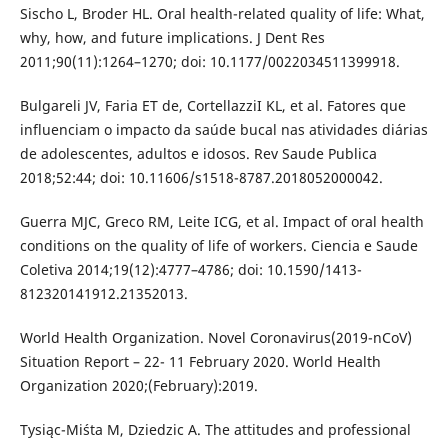
Sischo L, Broder HL. Oral health-related quality of life: What,
why, how, and future implications. J Dent Res
2011;90(11):1264–1270; doi: 10.1177/0022034511399918.
Bulgareli JV, Faria ET de, CortellazziI KL, et al. Fatores que
influenciam o impacto da saúde bucal nas atividades diárias
de adolescentes, adultos e idosos. Rev Saude Publica
2018;52:44; doi: 10.11606/s1518-8787.2018052000042.
Guerra MJC, Greco RM, Leite ICG, et al. Impact of oral health
conditions on the quality of life of workers. Ciencia e Saude
Coletiva 2014;19(12):4777–4786; doi: 10.1590/1413-
812320141912.21352013.
World Health Organization. Novel Coronavirus(2019-nCoV)
Situation Report – 22- 11 February 2020. World Health
Organization 2020;(February):2019.
Tysiąc-Miśta M, Dziedzic A. The attitudes and professional