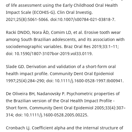
of life assessment using the Early Childhood Oral Health
Impact Scale (ECOHIS-G). Clin Oral Investig.
2021;25(8):5061-5066. doi:10.1007/s00784-021-03818-7.
Racki DNDO, Nora ÂD, Comim LD, et al. Erosive tooth wear
among South Brazilian adolescents, and its association with
sociodemographic variables. Braz Oral Res 2019;33:1–11;
doi: 10.1590/1807-3107bor-2019.vol33.0119.
Slade GD. Derivation and validation of a short-form oral
health impact profile. Community Dent Oral Epidemiol
1997;25(4):284–290; doi: 10.1111/j.1600-0528-1997.tb00941.
De Oliveira BH, Nadanovsky P. Psychometric properties of
the Brazilian version of the Oral Health Impact Profile -
Short form. Community Dent Oral Epidemiol 2005;33(4):307–
314; doi: 10.1111/j.1600-0528.2005.00225.
Cronbach LJ. Coefficient alpha and the internal structure of