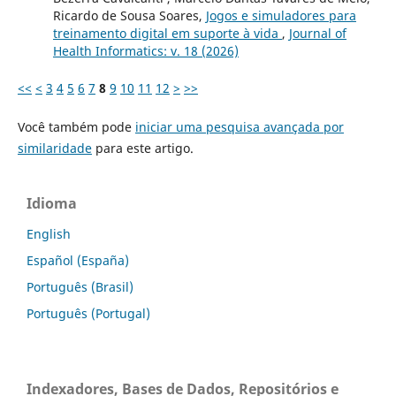
Ricardo de Sousa Soares,
Jogos e simuladores para
treinamento digital em suporte à vida
,
Journal of
Health Informatics: v. 18 (2026)
<<
<
3
4
5
6
7
8
9
10
11
12
>
>>
Você também pode
iniciar uma pesquisa avançada por
similaridade
para este artigo.
Idioma
English
Español (España)
Português (Brasil)
Português (Portugal)
Indexadores, Bases de Dados, Repositórios e