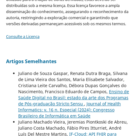
distribuídas sob a mesma licença. Essa licença favorece a ampla
disseminação do conhecimento, assegurando o reconhecimento da
autoria, restringindo a exploração comercial e garantindo que
versões derivadas permaneçam acessíveis sob os mesmos termos.
Consulte a Licença
Artigos Semelhantes
Juliano de Souza Gaspar, Renata Dutra Braga, Silvana
de Lima Vieira dos Santos, Maria Elisabete Salvador,
Cristiana Leite Carvalho, Débora Dupas Gonçalves do
Nascimento, Francisco Eduardo de Campos,
Ensino de
Saúde Digital no Brasil: estado da arte dos Programas
de Pós-graduação Stricto Sensu
,
Journal of Health
Informatics: v. 16 n. Especial (2024): Congresso
Brasileiro de Informática em Saúde
Juliano Machado Vieira, Jeremias Piontkoski de Abreu,
Juliano Costa Machado, Fábio Pires Itturriet, André
Luís Del Mestre Martins,
IF-Cloud: API FHIR para