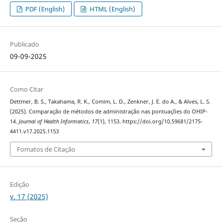
PDF (English)
HTML (English)
Publicado
09-09-2025
Como Citar
Dettmer, B. S., Takahama, R. K., Comim, L. D., Zenkner, J. E. do A., & Alves, L. S.
(2025). Comparação de métodos de administração nas pontuações do OHIP-
14.
Journal of Health Informatics
,
17
(1), 1153. https://doi.org/10.59681/2175-
4411.v17.2025.1153
Fomatos de Citação
Edição
v. 17 (2025)
Seção