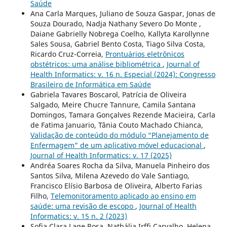
Saúde
Ana Carla Marques, Juliano de Souza Gaspar, Jonas de
Souza Dourado, Nadja Nathany Severo Do Monte ,
Daiane Gabrielly Nobrega Coelho, Kallyta Karollynne
Sales Sousa, Gabriel Bento Costa, Tiago Silva Costa,
Ricardo Cruz-Correia,
Prontuários eletrônicos
obstétricos: uma análise bibliométrica
,
Journal of
Health Informatics: v. 16 n. Especial (2024): Congresso
Brasileiro de Informática em Saúde
Gabriela Tavares Boscarol, Patrícia de Oliveira
Salgado, Meire Chucre Tannure, Camila Santana
Domingos, Tamara Gonçalves Rezende Macieira, Carla
de Fatima Januario, Tânia Couto Machado Chianca,
Validação de conteúdo do módulo “Planejamento de
Enfermagem” de um aplicativo móvel educacional
,
Journal of Health Informatics: v. 17 (2025)
Andréa Soares Rocha da Silva, Manuela Pinheiro dos
Santos Silva, Milena Azevedo do Vale Santiago,
Francisco Elísio Barbosa de Oliveira, Alberto Farias
Filho,
Telemonitoramento aplicado ao ensino em
saúde: uma revisão de escopo
,
Journal of Health
Informatics: v. 15 n. 2 (2023)
Sofia Clara Lage Rosa, Nathália Irffi Carvalho, Helena