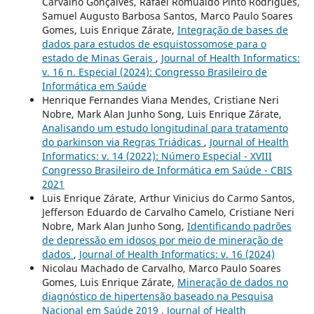
Carvalho Gonçalves, Rafael Romualdo Pinto Rodrigues,
Samuel Augusto Barbosa Santos, Marco Paulo Soares
Gomes, Luis Enrique Zárate,
Integração de bases de
dados para estudos de esquistossomose para o
estado de Minas Gerais
,
Journal of Health Informatics:
v. 16 n. Especial (2024): Congresso Brasileiro de
Informática em Saúde
Henrique Fernandes Viana Mendes, Cristiane Neri
Nobre, Mark Alan Junho Song, Luis Enrique Zárate,
Analisando um estudo longitudinal para tratamento
do parkinson via Regras Triádicas
,
Journal of Health
Informatics: v. 14 (2022): Número Especial - XVIII
Congresso Brasileiro de Informática em Saúde - CBIS
2021
Luis Enrique Zárate, Arthur Vinicius do Carmo Santos,
Jefferson Eduardo de Carvalho Camelo, Cristiane Neri
Nobre, Mark Alan Junho Song,
Identificando padrões
de depressão em idosos por meio de mineração de
dados
,
Journal of Health Informatics: v. 16 (2024)
Nicolau Machado de Carvalho, Marco Paulo Soares
Gomes, Luis Enrique Zárate,
Mineração de dados no
diagnóstico de hipertensão baseado na Pesquisa
Nacional em Saúde 2019
,
Journal of Health