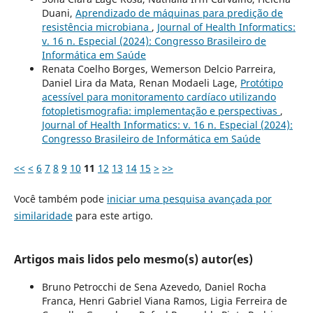
Duani,
Aprendizado de máquinas para predição de
resistência microbiana
,
Journal of Health Informatics:
v. 16 n. Especial (2024): Congresso Brasileiro de
Informática em Saúde
Renata Coelho Borges, Wemerson Delcio Parreira,
Daniel Lira da Mata, Renan Modaeli Lage,
Protótipo
acessível para monitoramento cardíaco utilizando
fotopletismografia: implementação e perspectivas
,
Journal of Health Informatics: v. 16 n. Especial (2024):
Congresso Brasileiro de Informática em Saúde
<<
<
6
7
8
9
10
11
12
13
14
15
>
>>
Você também pode
iniciar uma pesquisa avançada por
similaridade
para este artigo.
Artigos mais lidos pelo mesmo(s) autor(es)
Bruno Petrocchi de Sena Azevedo, Daniel Rocha
Franca, Henri Gabriel Viana Ramos, Ligia Ferreira de