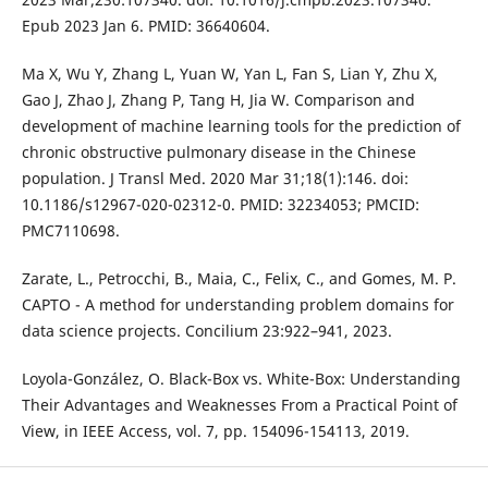
Epub 2023 Jan 6. PMID: 36640604.
Ma X, Wu Y, Zhang L, Yuan W, Yan L, Fan S, Lian Y, Zhu X,
Gao J, Zhao J, Zhang P, Tang H, Jia W. Comparison and
development of machine learning tools for the prediction of
chronic obstructive pulmonary disease in the Chinese
population. J Transl Med. 2020 Mar 31;18(1):146. doi:
10.1186/s12967-020-02312-0. PMID: 32234053; PMCID:
PMC7110698.
Zarate, L., Petrocchi, B., Maia, C., Felix, C., and Gomes, M. P.
CAPTO - A method for understanding problem domains for
data science projects. Concilium 23:922–941, 2023.
Loyola-González, O. Black-Box vs. White-Box: Understanding
Their Advantages and Weaknesses From a Practical Point of
View, in IEEE Access, vol. 7, pp. 154096-154113, 2019.