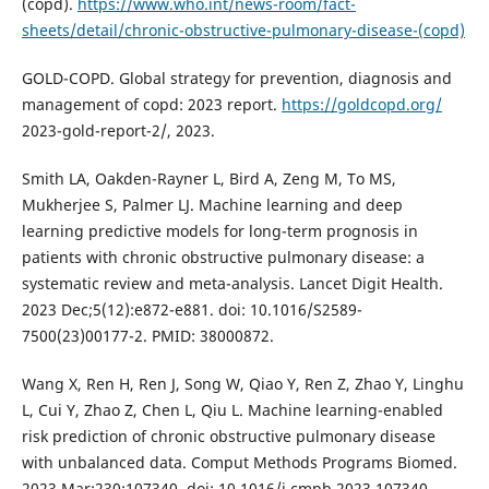
(copd).
https://www.who.int/news-room/fact-
sheets/detail/chronic-obstructive-pulmonary-disease-(copd)
GOLD-COPD. Global strategy for prevention, diagnosis and
management of copd: 2023 report.
https://goldcopd.org/
2023-gold-report-2/, 2023.
Smith LA, Oakden-Rayner L, Bird A, Zeng M, To MS,
Mukherjee S, Palmer LJ. Machine learning and deep
learning predictive models for long-term prognosis in
patients with chronic obstructive pulmonary disease: a
systematic review and meta-analysis. Lancet Digit Health.
2023 Dec;5(12):e872-e881. doi: 10.1016/S2589-
7500(23)00177-2. PMID: 38000872.
Wang X, Ren H, Ren J, Song W, Qiao Y, Ren Z, Zhao Y, Linghu
L, Cui Y, Zhao Z, Chen L, Qiu L. Machine learning-enabled
risk prediction of chronic obstructive pulmonary disease
with unbalanced data. Comput Methods Programs Biomed.
2023 Mar;230:107340. doi: 10.1016/j.cmpb.2023.107340.