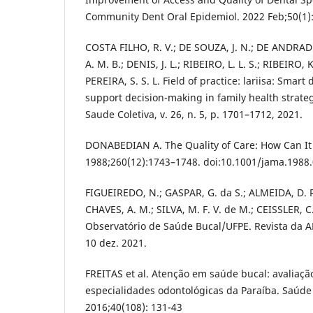
Community Dent Oral Epidemiol. 2022 Feb;50(1):
COSTA FILHO, R. V.; DE SOUZA, J. N.; DE ANDRADE
A. M. B.; DENIS, J. L.; RIBEIRO, L. L. S.; RIBEIRO,
PEREIRA, S. S. L. Field of practice: lariisa: Smart 
support decision-making in family health strat
Saude Coletiva, v. 26, n. 5, p. 1701–1712, 2021.
DONABEDIAN A. The Quality of Care: How Can It
1988;260(12):1743–1748. doi:10.1001/jama.198
FIGUEIREDO, N.; GASPAR, G. da S.; ALMEIDA, D. R. 
CHAVES, A. M.; SILVA, M. F. V. de M.; CEISSLER, C. 
Observatório de Saúde Bucal/UFPE. Revista da AB
10 dez. 2021.
FREITAS et al. Atenção em saúde bucal: avaliaçã
especialidades odontológicas da Paraíba. Saúde
2016;40(108): 131-43