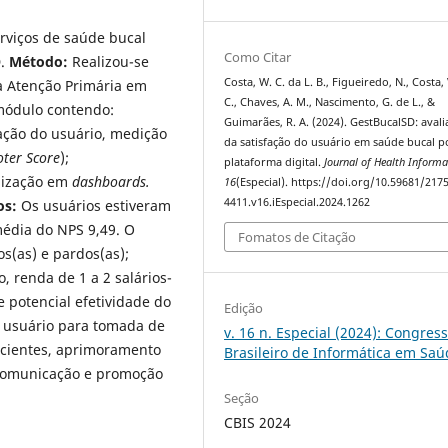
erviços de saúde bucal
Como Citar
D.
Método:
Realizou-se
Costa, W. C. da L. B., Figueiredo, N., Costa, 
da Atenção Primária em
C., Chaves, A. M., Nascimento, G. de L., &
 módulo contendo:
Guimarães, R. A. (2024). GestBucalSD: aval
zação do usuário, medição
da satisfação do usuário em saúde bucal p
ter Score
);
plataforma digital.
Journal of Health Informa
ilização em
dashboards.
16
(Especial). https://doi.org/10.59681/2175
4411.v16.iEspecial.2024.1262
os:
Os usuários estiveram
média do NPS 9,49. O
Fomatos de Citação
s(as) e pardos(as);
 renda de 1 a 2 salários-
 potencial efetividade do
Edição
o usuário para tomada de
v. 16 n. Especial (2024): Congres
acientes, aprimoramento
Brasileiro de Informática em Sa
 comunicação e promoção
Seção
CBIS 2024