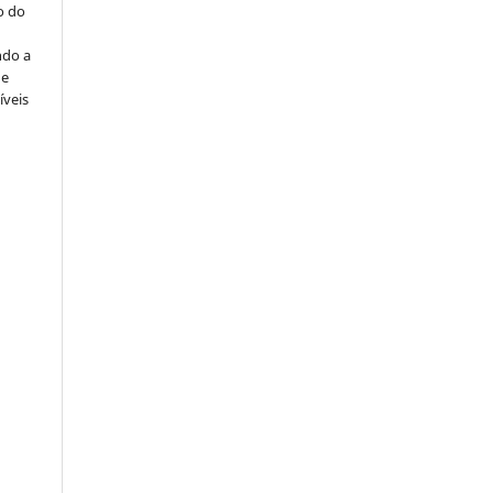
o do
ndo a
ue
íveis