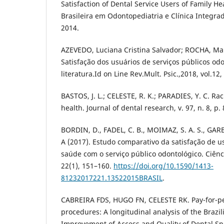
Satisfaction of Dental Service Users of Family He
Brasileira em Odontopediatria e Clínica Integrada
2014.
AZEVEDO, Luciana Cristina Salvador; ROCHA, Mar
Satisfação dos usuários de serviços públicos od
literatura.Id on Line Rev.Mult. Psic.,2018, vol.12,
BASTOS, J. L.; CELESTE, R. K.; PARADIES, Y. C. Raci
health. Journal of dental research, v. 97, n. 8, p.
BORDIN, D., FADEL, C. B., MOIMAZ, S. A. S., GARBI
A (2017). Estudo comparativo da satisfação de us
saúde com o serviço público odontológico. Ciênc
22(1), 151–160.
https://doi.org/10.1590/1413-
81232017221.13522015BRASIL
.
CABREIRA FDS, HUGO FN, CELESTE RK. Pay-for-p
procedures: A longitudinal analysis of the Brazi
Improvement of Access and Quality of Dental Spe