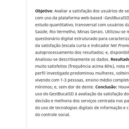
Objetivo
: Avaliar a satisfação dos usuários de s
com uso da plataforma web-based -GestBucalS
estudo quantitativo, transversal com usuários 
Saúde, Rio Vermelho, Minas Gerais. Utilizou-se
questionário digital estruturado para caracteri
da satisfação (escala curta e indicador
Net Promo
autoprocessamento dos resultados; e, disponib
Analisou-se descritivamente os dados.
Resultad
muito satisfeitos (frequência acima 80%), nota 
perfil investigado predominou mulheres, solteiro
vivendo com 1-3 pessoas, ensino médio completo,
mínimos; e, sem dor de dente.
Conclusão:
Houve
uso do GestBucalSD à avaliação da satisfação d
decisão e melhoria dos serviços centrada nos p
do uso de tecnologias digitais de informação e
do controle social.