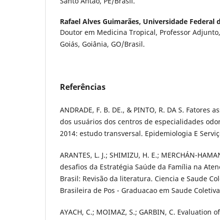
Santo Antão, PE/Brasil.
Rafael Alves Guimarães,
Universidade Federal 
Doutor em Medicina Tropical, Professor Adjunto
Goiás, Goiânia, GO/Brasil.
Referências
ANDRADE, F. B. DE., & PINTO, R. DA S. Fatores as
dos usuários dos centros de especialidades odo
2014: estudo transversal. Epidemiologia E Serviç
ARANTES, L. J.; SHIMIZU, H. E.; MERCHÁN-HAMAN
desafios da Estratégia Saúde da Família na Ate
Brasil: Revisão da literatura. Ciencia e Saude Co
Brasileira de Pos - Graduacao em Saude Coletiva
AYACH, C.; MOIMAZ, S.; GARBIN, C. Evaluation of