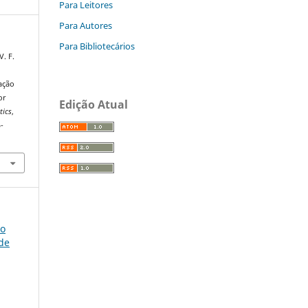
Para Leitores
Para Autores
Para Bibliotecários
V. F.
iação
or
Edição Atual
tics
,
-
so
úde