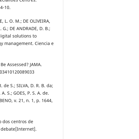
4-10.
, L. O. M.; DE OLIVEIRA,
 K. G.; DE ANDRADE, D. B.;
digital solutions to
egy management. Ciencia e
 Be Assessed? JAMA.
8.03410120089033
de S.; SILVA, D. R. B. da;
A. S.; GOES, P. S. A. de.
ENO, v. 21, n. 1, p. 1644,
o dos centros de
 debate[Internet].