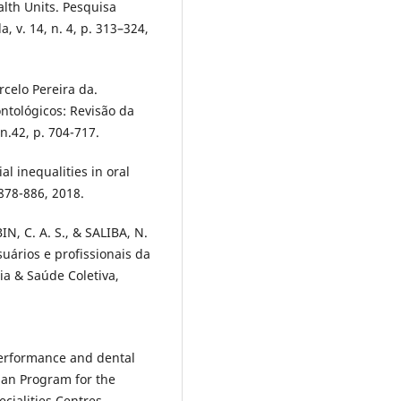
alth Units. Pesquisa
, v. 14, n. 4, p. 313–324,
celo Pereira da.
ontológicos: Revisão da
 n.42, p. 704-717.
al inequalities in oral
 878-886, 2018.
N, C. A. S., & SALIBA, N.
uários e profissionais da
ia & Saúde Coletiva,
erformance and dental
lian Program for the
cialities Centres.