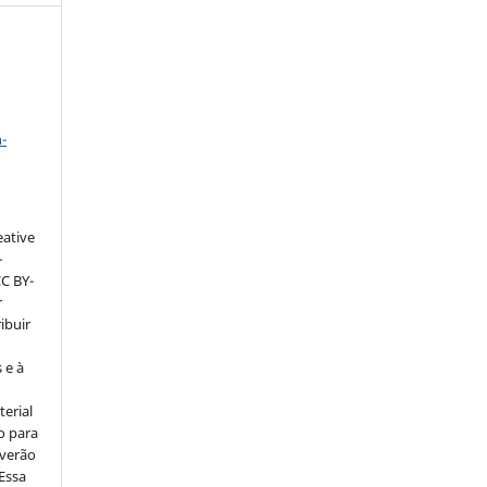
a
-
eative
–
CC BY-
r
ribuir
 e à
erial
o para
everão
 Essa