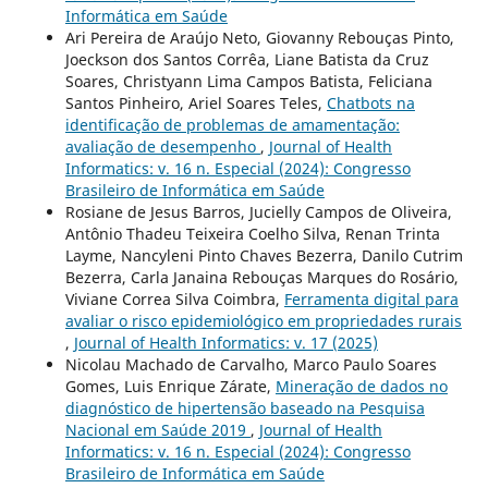
Informática em Saúde
Ari Pereira de Araújo Neto, Giovanny Rebouças Pinto,
Joeckson dos Santos Corrêa, Liane Batista da Cruz
Soares, Christyann Lima Campos Batista, Feliciana
Santos Pinheiro, Ariel Soares Teles,
Chatbots na
identificação de problemas de amamentação:
avaliação de desempenho
,
Journal of Health
Informatics: v. 16 n. Especial (2024): Congresso
Brasileiro de Informática em Saúde
Rosiane de Jesus Barros, Jucielly Campos de Oliveira,
Antônio Thadeu Teixeira Coelho Silva, Renan Trinta
Layme, Nancyleni Pinto Chaves Bezerra, Danilo Cutrim
Bezerra, Carla Janaina Rebouças Marques do Rosário,
Viviane Correa Silva Coimbra,
Ferramenta digital para
avaliar o risco epidemiológico em propriedades rurais
,
Journal of Health Informatics: v. 17 (2025)
Nicolau Machado de Carvalho, Marco Paulo Soares
Gomes, Luis Enrique Zárate,
Mineração de dados no
diagnóstico de hipertensão baseado na Pesquisa
Nacional em Saúde 2019
,
Journal of Health
Informatics: v. 16 n. Especial (2024): Congresso
Brasileiro de Informática em Saúde