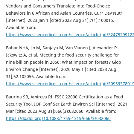
Vendors and Consumers Translate into Food-Choice
Behaviors in 6 African and Asian Countries. Curr Dev Nutr
[Internet]. 2023 Jan 1 [cited 2023 Aug 31];7(1):100015.
Available from:
https://www.sciencedirect.com/science/article/pii/S24752991
Bahar NHA, Lo M, Sanjaya M, Van Vianen J, Alexander P,
Ickowitz A, et al. Meeting the food security challenge for
nine billion people in 2050: What impact on forests? Glob
Environ Change [Internet]. 2020 May 1 [cited 2023 Aug
31];62:102056. Available from:
https://www.sciencedirect.com/science/article/pii/S09593780
Baurina SB, Amirova RI. FSSC 22000 Certification as a Food
Security Tool. IOP Conf Ser Earth Environ Sci [Internet]. 2021
Mar [cited 2023 Aug 31];666(3):032060. Available from:
https://dx.doi.org/10.1088/1755-1315/666/3/032060