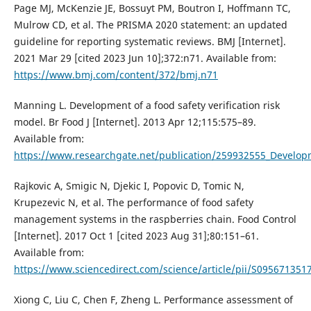
Page MJ, McKenzie JE, Bossuyt PM, Boutron I, Hoffmann TC,
Mulrow CD, et al. The PRISMA 2020 statement: an updated
guideline for reporting systematic reviews. BMJ [Internet].
2021 Mar 29 [cited 2023 Jun 10];372:n71. Available from:
https://www.bmj.com/content/372/bmj.n71
Manning L. Development of a food safety verification risk
model. Br Food J [Internet]. 2013 Apr 12;115:575–89.
Available from:
https://www.researchgate.net/publication/259932555_Developme
Rajkovic A, Smigic N, Djekic I, Popovic D, Tomic N,
Krupezevic N, et al. The performance of food safety
management systems in the raspberries chain. Food Control
[Internet]. 2017 Oct 1 [cited 2023 Aug 31];80:151–61.
Available from:
https://www.sciencedirect.com/science/article/pii/S09567135
Xiong C, Liu C, Chen F, Zheng L. Performance assessment of