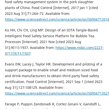
food safety management system in the pork slaughter
plants of China. Food Control [Internet]. 2017 Jan 1 [cited
2023 Aug 31];71:264–72. Available from:
https://www.sciencedirect.com/science/article/pii/S09567135
Ku HH, Chi CH, Ling MP. Design of an IOTA Tangle-Based
Intelligent Food Safety Service Platform for Bubble Tea.
Processes [Internet]. 2021 Nov [cited 2023 Aug
31];9(11):1937. Available from:
https://www.mdpi.com/2227-
9717/9/11/1937
Evans EW, Lacey J, Taylor HR. Development and piloting of a
support package to enable small and medium sized food
and drink manufacturers to obtain third party food safety
certification. Food Control [Internet]. 2021 Sep 1 [cited 2023
Aug 31];127:108129. Available from:
https://www.sciencedirect.com/science/article/pii/S09567135
Farage P, Puppin Zandonadi R, Cortez Ginani V, Gandolfi L,