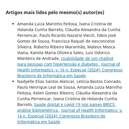
Artigos mais lidos pelo mesmo(s) autor(es)
Amanda Luiza Marinho Feitosa, Ivana Cristina de
Holanda Cunha Barreto, Cláudia Alexandra da Cunha
Pernencar, Paulo Ricardo Nazario Viecili, Fábio José
Gomes de Sousa, Francisca Raquel de Vasconcelos
Silveira, Roberto Ribeiro Maranhão, Mateus Mosca
Viana, Kamila Maria Oliveira Sales, Luiz Odorico
Monteiro de Andrade,
Usabilidade de um chatbot
para pessoas com hipertensão e diabetes
,
Journal of
Health Informatics: v. 16 n. Especial (2024): Congresso
Brasileiro de Informática em Saúde
Nadyelle Elias Santos Alencar, Letícia Bastos Conrado,
Paulo Henrique Leal de Sousa, Amanda Luiza Marinho
Feitosa, Kelen Gomes Ribeiro, Cláudia Alexandra da
Cunha Pernencar, Ivana Cristina de Holanda Cunha
Barreto,
Saúde digital e covid-19 nos países BRICS:
análise bibliométrica
,
Journal of Health Informatics: v.
16 n. Especial (2024): Congresso Brasileiro de
Informática em Saúde