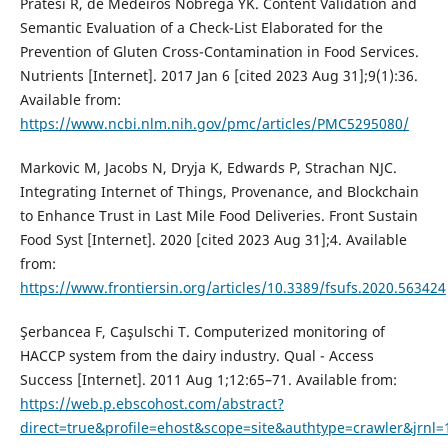
Pratesi R, de Medeiros Nóbrega YK. Content Validation and
Semantic Evaluation of a Check-List Elaborated for the
Prevention of Gluten Cross-Contamination in Food Services.
Nutrients [Internet]. 2017 Jan 6 [cited 2023 Aug 31];9(1):36.
Available from:
https://www.ncbi.nlm.nih.gov/pmc/articles/PMC5295080/
Markovic M, Jacobs N, Dryja K, Edwards P, Strachan NJC.
Integrating Internet of Things, Provenance, and Blockchain
to Enhance Trust in Last Mile Food Deliveries. Front Sustain
Food Syst [Internet]. 2020 [cited 2023 Aug 31];4. Available
from:
https://www.frontiersin.org/articles/10.3389/fsufs.2020.563424
Şerbancea F, Caşulschi T. Computerized monitoring of
HACCP system from the dairy industry. Qual - Access
Success [Internet]. 2011 Aug 1;12:65–71. Available from:
https://web.p.ebscohost.com/abstract?
direct=true&profile=ehost&scope=site&authtype=crawler&