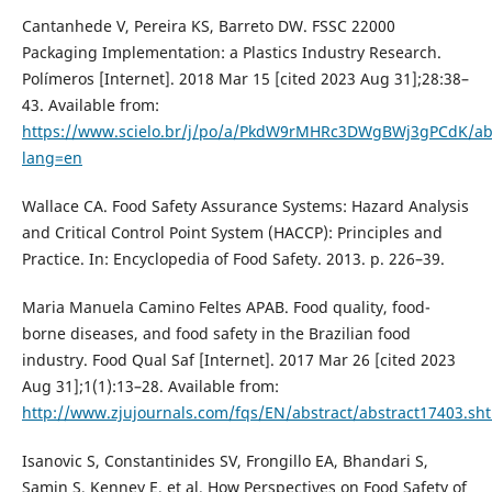
Cantanhede V, Pereira KS, Barreto DW. FSSC 22000
Packaging Implementation: a Plastics Industry Research.
Polímeros [Internet]. 2018 Mar 15 [cited 2023 Aug 31];28:38–
43. Available from:
https://www.scielo.br/j/po/a/PkdW9rMHRc3DWgBWj3gPCdK/abs
lang=en
Wallace CA. Food Safety Assurance Systems: Hazard Analysis
and Critical Control Point System (HACCP): Principles and
Practice. In: Encyclopedia of Food Safety. 2013. p. 226–39.
Maria Manuela Camino Feltes APAB. Food quality, food-
borne diseases, and food safety in the Brazilian food
industry. Food Qual Saf [Internet]. 2017 Mar 26 [cited 2023
Aug 31];1(1):13–28. Available from:
http://www.zjujournals.com/fqs/EN/abstract/abstract17403.sh
Isanovic S, Constantinides SV, Frongillo EA, Bhandari S,
Samin S, Kenney E, et al. How Perspectives on Food Safety of