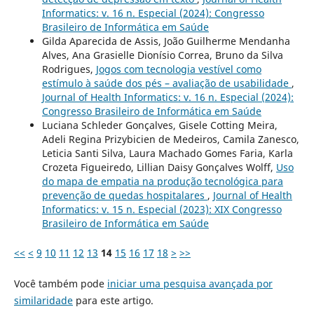
Informatics: v. 16 n. Especial (2024): Congresso
Brasileiro de Informática em Saúde
Gilda Aparecida de Assis, João Guilherme Mendanha
Alves, Ana Grasielle Dionísio Correa, Bruno da Silva
Rodrigues,
Jogos com tecnologia vestível como
estímulo à saúde dos pés – avaliação de usabilidade
,
Journal of Health Informatics: v. 16 n. Especial (2024):
Congresso Brasileiro de Informática em Saúde
Luciana Schleder Gonçalves, Gisele Cotting Meira,
Adeli Regina Prizybicien de Medeiros, Camila Zanesco,
Leticia Santi Silva, Laura Machado Gomes Faria, Karla
Crozeta Figueiredo, Lillian Daisy Gonçalves Wolff,
Uso
do mapa de empatia na produção tecnológica para
prevenção de quedas hospitalares
,
Journal of Health
Informatics: v. 15 n. Especial (2023): XIX Congresso
Brasileiro de Informática em Saúde
<<
<
9
10
11
12
13
14
15
16
17
18
>
>>
Você também pode
iniciar uma pesquisa avançada por
similaridade
para este artigo.