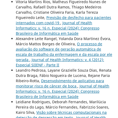
Vitoria Martins Rios, Matheus Figueiredo Nunes de
Carvalho, Rafaell Dutra Ramos, Thiago Medeiros
Carvalho, Cristiane Oliveira Faria, Karla Tereza
Figueiredo Leite,
Previsão de desfecho para pacientes
internados com covid-19
,
Journal of Health
Informatics: v. 16 n. Especial (2024): Congresso
Brasileiro de Informática em Saúde
Alexandre Leite Rangel, Yolanda Dora Martinez Évora,
Márcio Mattos Borges de Oliveira,
O processo de
avaliação do software de geração automática de
escala de trabalho da enfermagem e da escala por ele
gerada
,
Journal of Health Informatics: v. 4 (2012):
Especial SIIENF - Parte II
Leandro Pedrosa, Layane Grazielle Souza Dias, Renata
Dutra Braga, Fábio Nogueira de Lucena, Rejane Faria
Ribeiro-Rotta,
Desenvolvimento de aplicativo para
monitorar risco de câncer de boca
,
Journal of Health
Informatics: v. 16 n. Especial (2024): Congresso
Brasileiro de Informática em Saúde
Leidiane Rodrigues, Deborah Fernandes, Marilúcia
Pereira do Lago, Márcio Fernandes, Fabrizzio Soares,
Kairo Silva,
Visão sobre técnicas computacionais na
detecção de depressão em texto
,
Journal of Health