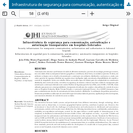
Infraestrutura de segurança para comunicação, autenticação e autorização transparentes em hospitais federados