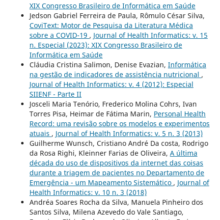
XIX Congresso Brasileiro de Informática em Saúde
Jedson Gabriel Ferreira de Paula, Rômulo César Silva,
CoviText: Motor de Pesquisa da Literatura Médica
sobre a COVID-19
,
Journal of Health Informatics: v. 15
n. Especial (2023): XIX Congresso Brasileiro de
Informática em Saúde
Cláudia Cristina Salimon, Denise Evazian,
Informática
na gestão de indicadores de assistência nutricional
,
Journal of Health Informatics: v. 4 (2012): Especial
SIIENF - Parte II
Josceli Maria Tenório, Frederico Molina Cohrs, Ivan
Torres Pisa, Heimar de Fátima Marin,
Personal Health
Record: uma revisão sobre os modelos e experimentos
atuais
,
Journal of Health Informatics: v. 5 n. 3 (2013)
Guilherme Wunsch, Cristiano André Da costa, Rodrigo
da Rosa Righi, Kleinner Farias de Oliveira,
A última
década do uso de dispositivos da internet das coisas
durante a triagem de pacientes no Departamento de
Emergência - um Mapeamento Sistemático
,
Journal of
Health Informatics: v. 10 n. 3 (2018)
Andréa Soares Rocha da Silva, Manuela Pinheiro dos
Santos Silva, Milena Azevedo do Vale Santiago,