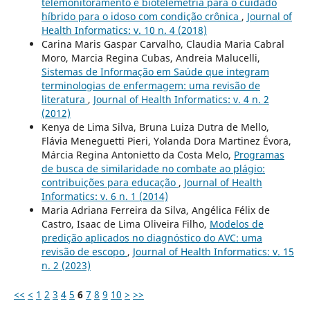
telemonitoramento e biotelemetria para o cuidado
híbrido para o idoso com condição crônica
,
Journal of
Health Informatics: v. 10 n. 4 (2018)
Carina Maris Gaspar Carvalho, Claudia Maria Cabral
Moro, Marcia Regina Cubas, Andreia Malucelli,
Sistemas de Informação em Saúde que integram
terminologias de enfermagem: uma revisão de
literatura
,
Journal of Health Informatics: v. 4 n. 2
(2012)
Kenya de Lima Silva, Bruna Luiza Dutra de Mello,
Flávia Meneguetti Pieri, Yolanda Dora Martinez Évora,
Márcia Regina Antonietto da Costa Melo,
Programas
de busca de similaridade no combate ao plágio:
contribuições para educação
,
Journal of Health
Informatics: v. 6 n. 1 (2014)
Maria Adriana Ferreira da Silva, Angélica Félix de
Castro, Isaac de Lima Oliveira Filho,
Modelos de
predição aplicados no diagnóstico do AVC: uma
revisão de escopo
,
Journal of Health Informatics: v. 15
n. 2 (2023)
<<
<
1
2
3
4
5
6
7
8
9
10
>
>>