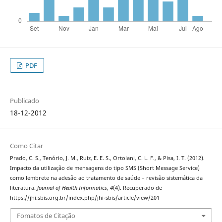
PDF
Publicado
18-12-2012
Como Citar
Prado, C. S., Tenório, J. M., Ruiz, E. E. S., Ortolani, C. L. F., & Pisa, I. T. (2012).
Impacto da utilização de mensagens do tipo SMS (Short Message Service)
como lembrete na adesão ao tratamento de saúde – revisão sistemática da
literatura.
Journal of Health Informatics
,
4
(4). Recuperado de
https://jhi.sbis.org.br/index.php/jhi-sbis/article/view/201
Fomatos de Citação