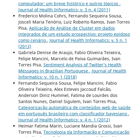
computador: um breve histórico e outros tópicos
,
Journal of Health Informatics: v. 3 n. 4 (2011)
Frederico Molina Cohrs, Fernando Sequeira Sousa,
Josceli Maria Tenório, Luiz Roberto Ramos, Ivan Torres
Pisa,
Aplicação de Análise de Cluster em dados
integrados de um estudo prospectivo: projeto epidoso
como cenário
,
Journal of Health Informatics: v. 5 n. 1
(2013)
Gabriela Denise de Araujo, Fabio Oliveira Teixeira,
Felipe Mancini, Marcelo de Paiva Guimarães, Ivan
Torres Pisa,
Sentiment Analysis of Twitter’s Health
Messages in Brazilian Portuguese
,
Journal of Health
Informatics: v. 10 n. 1 (2018)
Fernando Sequeira Sousa, Felipe Mancini, Fabio
Oliveira Teixeira, Alex Esteves Jaccoud Falcão,
Anderson Diniz Hummel, Fatima de Lourdes dos
Santos Nunes, Daniel Sigulem, Ivan Torres Pisa,
Categorização automática de conteúdos web de saúde
em português brasileiro com classificador bayesiano
,
Journal of Health Informatics: v. 4 n. 1 (2012)
Heimar Fatima Marin, Luciane Mandia Grossi, Ivan
Torres Pisa,
Tecnologia da Informação e Comunicação