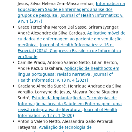
Jesus, Sílvia Helena Zem-Mascarenhas,
Informática na
Educação em Saúde e Enfermagem: análise dos
grupos de pesquisa
,
Journal of Health Informatics: v.
9 n. 1 (2017)
Grace Terezinha Marcon Dal Sasso, Sriram Iyengar,
André Alexandre da Silva Cardozo,
Aplicativo móvel de
cuidados de enfermagem ao paciente em ventilação
mecânica
,
Journal of Health Informatics: v. 16 n.
Especial (2024): Congresso Brasileiro de Informática
em Saúde
Camille Prado, Antonio Valerio Netto, Lilian Berton,
André Kazuo Takahara,
Aplicação de healthbots em
língua portuguesa: revisão narrativa
,
Journal of
Health Informatics: v. 13 n. 4 (2021)
Graciano Almeida Sudré, Henrique Andrade da Silva
Vergilio, Lorrayne de Jesus, Mayara Rocha Siqueira
Sudré,
Estudo da Implantação das Tecnologias de
Informação na área da Saúde em Enfermagem: uma
revisão integrativa de literatura
,
Journal of Health
Informatics: v. 12 n. 1 (2020)
Antonio Valerio Netto, Alessandra Gallo Petraroli
Tateyama,
Avaliação de tecnologia de