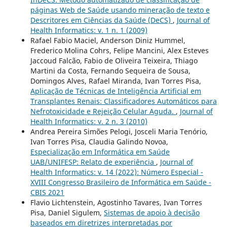
páginas Web de Saúde usando mineração de texto e
Descritores em Ciências da Saúde (DeCS)
,
Journal of
Health Informatics: v. 1 n. 1 (2009)
Rafael Fabio Maciel, Anderson Diniz Hummel,
Frederico Molina Cohrs, Felipe Mancini, Alex Esteves
Jaccoud Falcão, Fabio de Oliveira Teixeira, Thiago
Martini da Costa, Fernando Sequeira de Sousa,
Domingos Alves, Rafael Miranda, Ivan Torres Pisa,
Aplicação de Técnicas de Inteligência Artificial em
Transplantes Renais: Classificadores Automáticos para
Nefrotoxicidade e Rejeição Celular Aguda.
,
Journal of
Health Informatics: v. 2 n. 3 (2010)
Andrea Pereira Simões Pelogi, Josceli Maria Tenório,
Ivan Torres Pisa, Claudia Galindo Novoa,
Especialização em Informática em Saúde
UAB/UNIFESP: Relato de experiência
,
Journal of
Health Informatics: v. 14 (2022): Número Especial -
XVIII Congresso Brasileiro de Informática em Saúde -
CBIS 2021
Flavio Lichtenstein, Agostinho Tavares, Ivan Torres
Pisa, Daniel Sigulem,
Sistemas de apoio à decisão
baseados em diretrizes interpretadas por