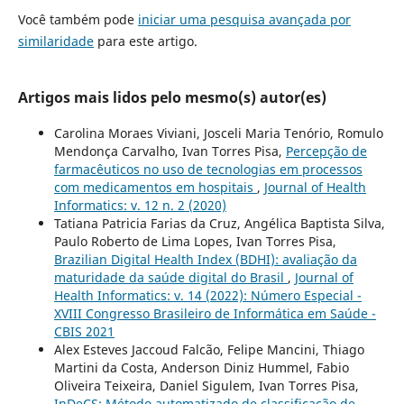
Você também pode
iniciar uma pesquisa avançada por
similaridade
para este artigo.
Artigos mais lidos pelo mesmo(s) autor(es)
Carolina Moraes Viviani, Josceli Maria Tenório, Romulo
Mendonça Carvalho, Ivan Torres Pisa,
Percepção de
farmacêuticos no uso de tecnologias em processos
com medicamentos em hospitais
,
Journal of Health
Informatics: v. 12 n. 2 (2020)
Tatiana Patricia Farias da Cruz, Angélica Baptista Silva,
Paulo Roberto de Lima Lopes, Ivan Torres Pisa,
Brazilian Digital Health Index (BDHI): avaliação da
maturidade da saúde digital do Brasil
,
Journal of
Health Informatics: v. 14 (2022): Número Especial -
XVIII Congresso Brasileiro de Informática em Saúde -
CBIS 2021
Alex Esteves Jaccoud Falcão, Felipe Mancini, Thiago
Martini da Costa, Anderson Diniz Hummel, Fabio
Oliveira Teixeira, Daniel Sigulem, Ivan Torres Pisa,
InDeCS: Método automatizado de classificação de