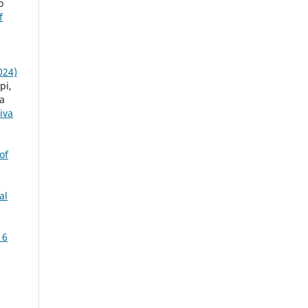
o
f
024)
pi,
ha
iva
of
al
16