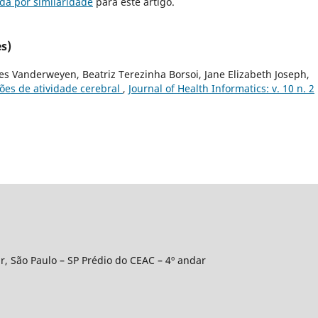
da por similaridade
para este artigo.
s)
es Vanderweyen, Beatriz Terezinha Borsoi, Jane Elizabeth Joseph,
rões de atividade cerebral
,
Journal of Health Informatics: v. 10 n. 2
r, São Paulo – SP Prédio do CEAC – 4º andar