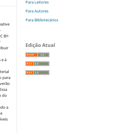
Para Leitores
Para Autores
Para Bibliotecários
eative
–
CC BY-
r
Edição Atual
ribuir
 e à
erial
o para
everão
 Essa
o do
ndo a
ue
íveis