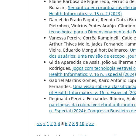
Elaine Barbosa de Figueiredo, Ferrucio de
Bonacin,
Semântica em prontuários eletrôn
Health Informatics: v. 15 n. 2 (2023)
Daniel do Prado Pagotto, Renata Dutra Bra
Pietrobon, Vinícius Prates Araújo, Cândido 
tecnológica para o Dimensionamento da 
Vanessa Pereira Corrêa Rampinelli, Catiele 
Arthur Thives Mello, Jades Fernando Hamm
Vieira, Eduardo Monguilhott Dalmarco,
Um
dos usuários: uma revisão de escopo
,
Jour
Gilda Aparecida de Assis, João Guilherme 
Rodrigues,
Jogos com tecnologia vestível 
Health Informatics: v. 16 n. Especial (202
Gabriel Martins Gomes, Kairo Antonio Lope
Fernandes,
Uma visão sobre a classificaçã
of Health Informatics: v. 16 n. Especial (
Reginaldo Pereira Fernandes Ribeiro, Aja
patologias da coluna vertebral utilizand
n. Especial (2024): Congresso Brasileiro 
<<
<
1
2
3
4
5
6
7
8
9
10
>
>>