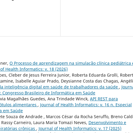
iner,
O Processo de aprendizagem na simulação clínica pediátrica 
 of Health Informatics: v. 18 (2026)
pes, Cleber de Jesus Ferreira Junior, Roberta Eduarda Grolli, Rober
Akamine, Isabelle Aguiar Prado, Deysianne Costa das Chagas, Angél
da inteligência digital em saúde de trabalhadores da saúde
,
Journa
4): Congresso Brasileiro de Informática em Saúde
lávia Magalhães Guedes, Ana Trindade Winck,
API REST para
ótulos alimentares
,
Journal of Health Informatics: v. 16 n. Especial
ica em Saúde
Ildete Souza de Andrade , Marcos César da Rocha Seruffo, Breno Cal
ul Rassy Carneiro, Laura Maria Tomazi Neves,
Desenvolvimento e
iratórias crônicas
,
Journal of Health Informatics: v. 17 (2025)