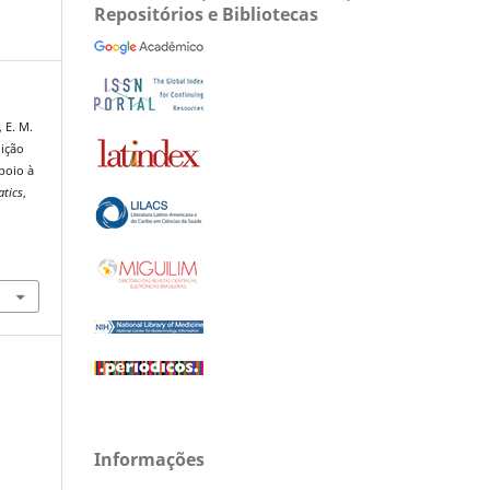
Repositórios e Bibliotecas
, E. M.
dição
poio à
atics
,
Informações