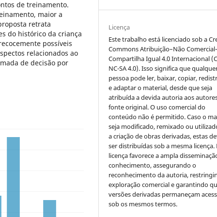
ontos de treinamento.
einamento, maior a
roposta retrata
Licença
 do histórico da criança
Este trabalho está licenciado sob a Cr
precocemente possíveis
Commons Atribuição–Não Comercial
spectos relacionados ao
Compartilha Igual 4.0 Internacional (
tomada de decisão por
NC-SA 4.0). Isso significa que qualque
pessoa pode ler, baixar, copiar, redist
e adaptar o material, desde que seja
atribuída a devida autoria aos autores
fonte original. O uso comercial do
conteúdo não é permitido. Caso o mat
seja modificado, remixado ou utilizad
a criação de obras derivadas, estas d
ser distribuídas sob a mesma licença.
licença favorece a ampla disseminaçã
conhecimento, assegurando o
reconhecimento da autoria, restringi
exploração comercial e garantindo q
versões derivadas permaneçam acess
sob os mesmos termos.