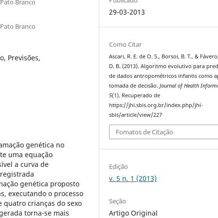
 Pato Branco
29-03-2013
 Pato Branco
Como Citar
o, Previsões,
Ascari, R. E. de O. S., Borsoi, B. T., & Fávero
D. B. (2013). Algoritmo evolutivo para pre
de dados antropométricos infantis como a
tomada de decisão.
Journal of Health Inform
5
(1). Recuperado de
https://jhi.sbis.org.br/index.php/jhi-
sbis/article/view/227
Fomatos de Citação
ramação genética no
nte uma equação
ível a curva de
Edição
 registrada
v. 5 n. 1 (2013)
mação genética proposto
s, executando o processo
Seção
 quatro crianças do sexo
Artigo Original
 gerada torna-se mais