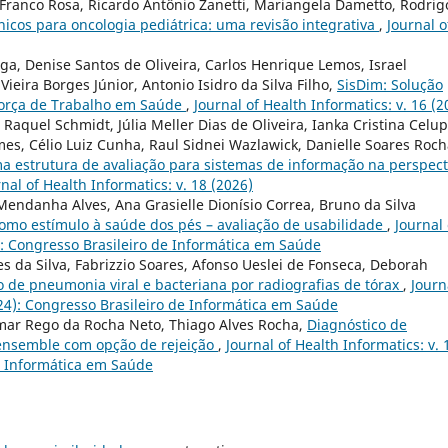
 Franco Rosa, Ricardo Antônio Zanetti, Mariangela Dametto, Rodrig
icos para oncologia pediátrica: uma revisão integrativa
,
Journal o
ga, Denise Santos de Oliveira, Carlos Henrique Lemos, Israel
Vieira Borges Júnior, Antonio Isidro da Silva Filho,
SisDim: Solução
Força de Trabalho em Saúde
,
Journal of Health Informatics: v. 16 (2
Raquel Schmidt, Júlia Meller Dias de Oliveira, Ianka Cristina Celup
es, Célio Luiz Cunha, Raul Sidnei Wazlawick, Danielle Soares Roc
a estrutura de avaliação para sistemas de informação na perspect
nal of Health Informatics: v. 18 (2026)
Mendanha Alves, Ana Grasielle Dionísio Correa, Bruno da Silva
como estímulo à saúde dos pés – avaliação de usabilidade
,
Journal 
4): Congresso Brasileiro de Informática em Saúde
s da Silva, Fabrizzio Soares, Afonso Ueslei de Fonseca, Deborah
o de pneumonia viral e bacteriana por radiografias de tórax
,
Journ
2024): Congresso Brasileiro de Informática em Saúde
lmar Rego da Rocha Neto, Thiago Alves Rocha,
Diagnóstico de
o ensemble com opção de rejeição
,
Journal of Health Informatics: v. 
de Informática em Saúde