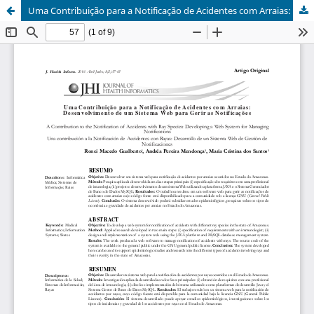
Uma Contribuição para a Notificação de Acidentes com Arraias: Desenvolvimento de um Sistema Web para Gerir as Notificações