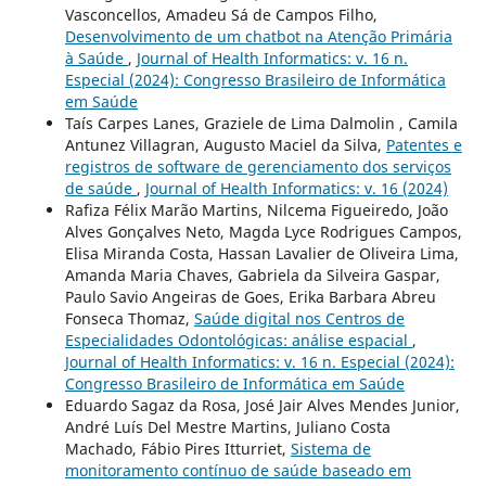
Vasconcellos, Amadeu Sá de Campos Filho,
Desenvolvimento de um chatbot na Atenção Primária
à Saúde
,
Journal of Health Informatics: v. 16 n.
Especial (2024): Congresso Brasileiro de Informática
em Saúde
Taís Carpes Lanes, Graziele de Lima Dalmolin , Camila
Antunez Villagran, Augusto Maciel da Silva,
Patentes e
registros de software de gerenciamento dos serviços
de saúde
,
Journal of Health Informatics: v. 16 (2024)
Rafiza Félix Marão Martins, Nilcema Figueiredo, João
Alves Gonçalves Neto, Magda Lyce Rodrigues Campos,
Elisa Miranda Costa, Hassan Lavalier de Oliveira Lima,
Amanda Maria Chaves, Gabriela da Silveira Gaspar,
Paulo Savio Angeiras de Goes, Erika Barbara Abreu
Fonseca Thomaz,
Saúde digital nos Centros de
Especialidades Odontológicas: análise espacial
,
Journal of Health Informatics: v. 16 n. Especial (2024):
Congresso Brasileiro de Informática em Saúde
Eduardo Sagaz da Rosa, José Jair Alves Mendes Junior,
André Luís Del Mestre Martins, Juliano Costa
Machado, Fábio Pires Itturriet,
Sistema de
monitoramento contínuo de saúde baseado em