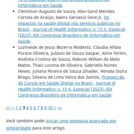
Informática em Saúde
Clemilson Augusto de Souza, Alex-Sand Mendes
Correia de Araújo, Iwens Gervasio Sene Jr,
Os
impactos na saúde digital nos serviços públicos no
Brasil
,
Journal of Health Informatics: v. 15 n. Especial
(2023): XIX Congresso Brasileiro de Informática em
Saúde
Luzineide de Jesus Bezerra Modesto, Cláudia Alfaia
Pureza Oliveira, Juliano de Souza Gaspar, Aline Ferlini,
Andréia Cristina de Souza, Robson Willian de Melo
Matos, Thais Lucena de Oliveira, Gabriella Nunes
Neves, Juliana Pereira de Souza Zinader, Renata Dutra
Braga, Silvana de Lima Vieira dos Santos,
Prospecção
de Cursos em Saúde Digital no Brasil
,
Journal of
Health Informatics: v. 15 n. Especial (2023): XIX
Congresso Brasileiro de Informática em Saúde
<<
<
1
2
3
4
5
6
7
8
9
10
>
>>
Você também pode
iniciar uma pesquisa avançada por
similaridade
para este artigo.