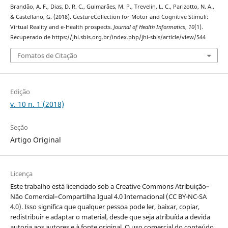
Brandão, A. F., Dias, D. R. C., Guimarães, M. P., Trevelin, L. C., Parizotto, N. A.,
& Castellano, G. (2018). GestureCollection for Motor and Cognitive Stimuli:
Virtual Reality and e-Health prospects.
Journal of Health Informatics
,
10
(1).
Recuperado de https://jhi.sbis.org.br/index.php/jhi-sbis/article/view/544
Fomatos de Citação
Edição
v. 10 n. 1 (2018)
Seção
Artigo Original
Licença
Este trabalho está licenciado sob a Creative Commons Atribuição–
Não Comercial–Compartilha Igual 4.0 Internacional (CC BY-NC-SA
4.0). Isso significa que qualquer pessoa pode ler, baixar, copiar,
redistribuir e adaptar o material, desde que seja atribuída a devida
autoria aos autores e à fonte original. O uso comercial do conteúdo