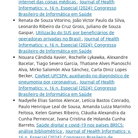
internet das coisas médicas
,
Journal of Health
Informatics: v. 16 n. Especial (2024): Congresso
Brasileiro de Informática em Saúde
Renata de Souza Vitorino, João Victor Paulo da Silva,
Leonardo Ribeiro da Cruz Gross, Juliano de Souza
Gaspar,
Utilização do SUS por beneficiários de
operadoras privadas no Brasil
,
Journal of Health
Informatics: v. 16 n. Especial (2024): Congresso
Brasileiro de Informática em Saúde
Nouara Cândida Xavier, Rochelle Lykawka, Alexandre
Bacelar, Tiago Severo Garcia, Thatiane Alves Pianoschi
Alva, Mirko Salomón Alva Sánchez, Carla Diniz Lopes
Becker,
CovNet-UFCSPA: auxiliando no diagnóstico de
pneumonia por coronavírus
,
Journal of Health
Informatics: v. 16 n. Especial (2024): Congresso
Brasileiro de Informática em Saúde
Nadyelle Elias Santos Alencar, Letícia Bastos Conrado,
Paulo Henrique Leal de Sousa, Amanda Luiza Marinho
Feitosa, Kelen Gomes Ribeiro, Cláudia Alexandra da
Cunha Pernencar, Ivana Cristina de Holanda Cunha
Barreto,
Saúde digital e covid-19 nos países BRICS:
análise bibliométrica
,
Journal of Health Informatics: v.
16 n. Especial (2024): Congresso Brasileiro de