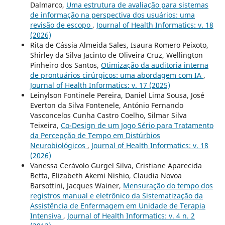
Dalmarco,
Uma estrutura de avaliação para sistemas
de informação na perspectiva dos usuários: uma
revisão de escopo
,
Journal of Health Informatics: v. 18
(2026)
Rita de Cássia Almeida Sales, Isaura Romero Peixoto,
Shirley da Silva Jacinto de Oliveira Cruz, Wellington
Pinheiro dos Santos,
Otimização da auditoria interna
de prontuários cirúrgicos: uma abordagem com IA
,
Journal of Health Informatics: v. 17 (2025)
Leinylson Fontinele Pereira, Daniel Lima Sousa, José
Everton da Silva Fontenele, António Fernando
Vasconcelos Cunha Castro Coelho, Silmar Silva
Teixeira,
Co-Design de um Jogo Sério para Tratamento
da Percepção de Tempo em Distúrbios
Neurobiológicos
,
Journal of Health Informatics: v. 18
(2026)
Vanessa Cerávolo Gurgel Silva, Cristiane Aparecida
Betta, Elizabeth Akemi Nishio, Claudia Novoa
Barsottini, Jacques Wainer,
Mensuração do tempo dos
registros manual e eletrônico da Sistematização da
Assistência de Enfermagem em Unidade de Terapia
Intensiva
,
Journal of Health Informatics: v. 4 n. 2