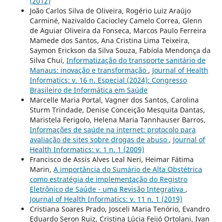
(2012)
João Carlos Silva de Oliveira, Rogério Luiz Araújo
Carminé, Nazivaldo Caciocley Camelo Correa, Glenn
de Aguiar Oliveira da Fonseca, Marcos Paulo Ferreira
Mamede dos Santos, Ana Cristina Lima Teixeira,
Saymon Erickson da Silva Souza, Fabíola Mendonça da
Silva Chui,
Informatização do transporte sanitário de
Manaus: inovação e transformação
,
Journal of Health
Informatics: v. 16 n. Especial (2024): Congresso
Brasileiro de Informática em Saúde
Marcelle Maria Portal, Vagner dos Santos, Carolina
Sturm Trindade, Denise Conceição Mesquita Dantas,
Maristela Ferigolo, Helena Maria Tannhauser Barros,
Informações de saúde na internet: protocolo para
avaliação de sites sobre drogas de abuso
,
Journal of
Health Informatics: v. 1 n. 1 (2009)
Francisco de Assis Alves Leal Neri, Heimar Fátima
Marin,
A importância do Sumário de Alta Obstétrica
como estratégia de implementação do Registro
Eletrônico de Saúde - uma Revisão Integrativa
,
Journal of Health Informatics: v. 11 n. 1 (2019)
Cristiana Soares Prado, Josceli Maria Tenório, Evandro
Eduardo Seron Ruiz, Cristina Lúcia Feijó Ortolani, Ivan