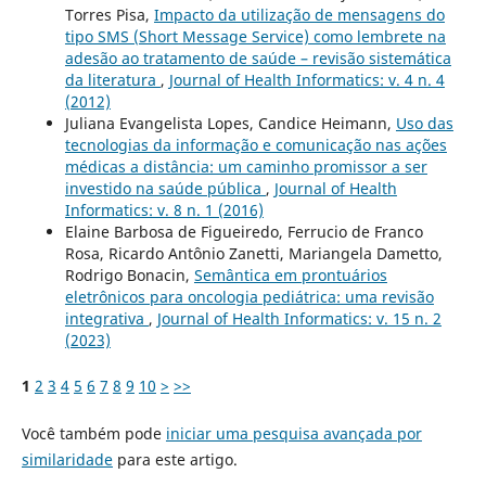
Torres Pisa,
Impacto da utilização de mensagens do
tipo SMS (Short Message Service) como lembrete na
adesão ao tratamento de saúde – revisão sistemática
da literatura
,
Journal of Health Informatics: v. 4 n. 4
(2012)
Juliana Evangelista Lopes, Candice Heimann,
Uso das
tecnologias da informação e comunicação nas ações
médicas a distância: um caminho promissor a ser
investido na saúde pública
,
Journal of Health
Informatics: v. 8 n. 1 (2016)
Elaine Barbosa de Figueiredo, Ferrucio de Franco
Rosa, Ricardo Antônio Zanetti, Mariangela Dametto,
Rodrigo Bonacin,
Semântica em prontuários
eletrônicos para oncologia pediátrica: uma revisão
integrativa
,
Journal of Health Informatics: v. 15 n. 2
(2023)
1
2
3
4
5
6
7
8
9
10
>
>>
Você também pode
iniciar uma pesquisa avançada por
similaridade
para este artigo.