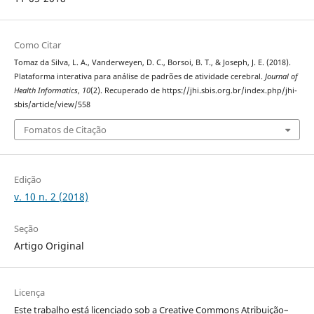
Como Citar
Tomaz da Silva, L. A., Vanderweyen, D. C., Borsoi, B. T., & Joseph, J. E. (2018).
Plataforma interativa para análise de padrões de atividade cerebral.
Journal of
Health Informatics
,
10
(2). Recuperado de https://jhi.sbis.org.br/index.php/jhi-
sbis/article/view/558
Fomatos de Citação
Edição
v. 10 n. 2 (2018)
Seção
Artigo Original
Licença
Este trabalho está licenciado sob a Creative Commons Atribuição–