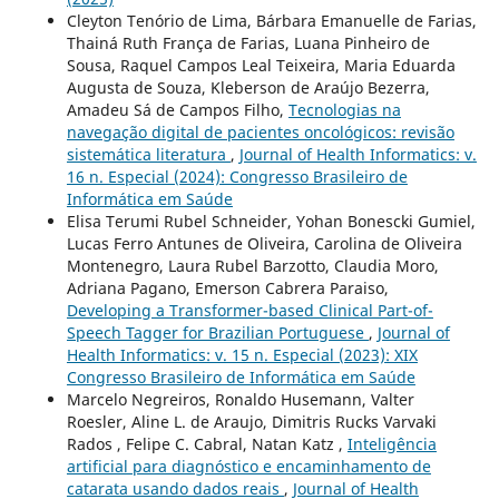
Cleyton Tenório de Lima, Bárbara Emanuelle de Farias,
Thainá Ruth França de Farias, Luana Pinheiro de
Sousa, Raquel Campos Leal Teixeira, Maria Eduarda
Augusta de Souza, Kleberson de Araújo Bezerra,
Amadeu Sá de Campos Filho,
Tecnologias na
navegação digital de pacientes oncológicos: revisão
sistemática literatura
,
Journal of Health Informatics: v.
16 n. Especial (2024): Congresso Brasileiro de
Informática em Saúde
Elisa Terumi Rubel Schneider, Yohan Bonescki Gumiel,
Lucas Ferro Antunes de Oliveira, Carolina de Oliveira
Montenegro, Laura Rubel Barzotto, Claudia Moro,
Adriana Pagano, Emerson Cabrera Paraiso,
Developing a Transformer-based Clinical Part-of-
Speech Tagger for Brazilian Portuguese
,
Journal of
Health Informatics: v. 15 n. Especial (2023): XIX
Congresso Brasileiro de Informática em Saúde
Marcelo Negreiros, Ronaldo Husemann, Valter
Roesler, Aline L. de Araujo, Dimitris Rucks Varvaki
Rados , Felipe C. Cabral, Natan Katz ,
Inteligência
artificial para diagnóstico e encaminhamento de
catarata usando dados reais
,
Journal of Health