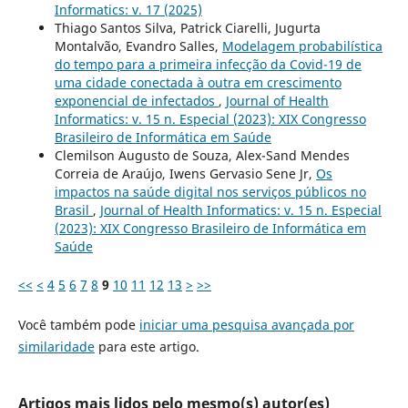
Informatics: v. 17 (2025)
Thiago Santos Silva, Patrick Ciarelli, Jugurta
Montalvão, Evandro Salles,
Modelagem probabilística
do tempo para a primeira infecção da Covid-19 de
uma cidade conectada à outra em crescimento
exponencial de infectados
,
Journal of Health
Informatics: v. 15 n. Especial (2023): XIX Congresso
Brasileiro de Informática em Saúde
Clemilson Augusto de Souza, Alex-Sand Mendes
Correia de Araújo, Iwens Gervasio Sene Jr,
Os
impactos na saúde digital nos serviços públicos no
Brasil
,
Journal of Health Informatics: v. 15 n. Especial
(2023): XIX Congresso Brasileiro de Informática em
Saúde
<<
<
4
5
6
7
8
9
10
11
12
13
>
>>
Você também pode
iniciar uma pesquisa avançada por
similaridade
para este artigo.
Artigos mais lidos pelo mesmo(s) autor(es)