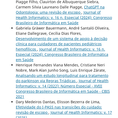
Piagge Filho, Clauirton de Albuquerque Siebra,
Carmem Silvia Laureano Dalle Piagge,
ChatGPT na
Odontologia: uma revisão de escopo
,
Journal of
Health Informatics: v. 16 n. Especial (2024): Congresso
Brasileiro de Informática em Saúde
Gabriela Gräwer Bauermann, André Santaló Oliveira,
Eliane Dallegrave, Cecília Dias Flores,
Desenvolvimento de um sistema de apoio à decisão
clínica para cuidadores de pacientes pediátricos
hemofílicos
,
Journal of Health Informatics: v. 16 n.
Especial (2024): Congresso Brasileiro de Informática
em Saúde
Henrique Fernandes Viana Mendes, Cristiane Neri
Nobre, Mark Alan Junho Song, Luis Enrique Zárate,
Analisando um estudo longitudinal para tratamento
do parkinson via Regras Triádicas
,
Journal of Health
Informatics: v. 14 (2022): Número Especial - XVIII
Congresso Brasileiro de Informática em Saúde - CBIS
2021
Dary Medeiros Dantas, Elisson Bezerra de Lima,
Efetividade do I-PASS nas transições do cuidado:
revisão de escopo
,
Journal of Health Informatics: v. 17
(2025)