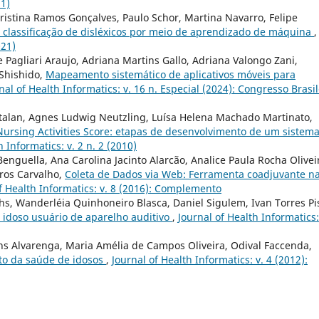
11)
Cristina Ramos Gonçalves, Paulo Schor, Martina Navarro, Felipe
 classificação de disléxicos por meio de aprendizado de máquina
,
021)
e Pagliari Araujo, Adriana Martins Gallo, Adriana Valongo Zani,
 Shishido,
Mapeamento sistemático de aplicativos móveis para
nal of Health Informatics: v. 16 n. Especial (2024): Congresso Brasil
atalan, Agnes Ludwig Neutzling, Luísa Helena Machado Martinato,
Nursing Activities Score: etapas de desenvolvimento de um sistem
h Informatics: v. 2 n. 2 (2010)
Benguella, Ana Carolina Jacinto Alarcão, Analice Paula Rocha Olivei
rros Carvalho,
Coleta de Dados via Web: Ferramenta coadjuvante n
f Health Informatics: v. 8 (2016): Complemento
rhs, Wanderléia Quinhoneiro Blasca, Daniel Sigulem, Ivan Torres Pi
 idoso usuário de aparelho auditivo
,
Journal of Health Informatics:
ns Alvarenga, Maria Amélia de Campos Oliveira, Odival Faccenda,
to da saúde de idosos
,
Journal of Health Informatics: v. 4 (2012):