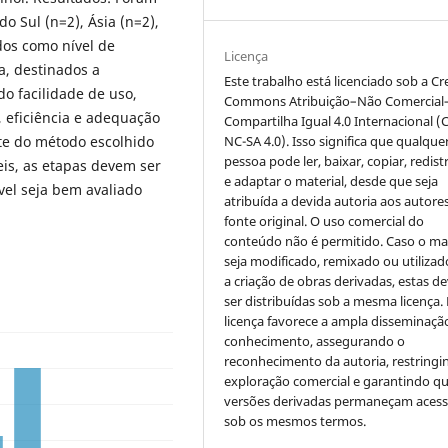
do Sul (n=2), Ásia (n=2),
ados como nível de
Licença
ia, destinados a
Este trabalho está licenciado sob a Cr
o facilidade de uso,
Commons Atribuição–Não Comercial
, eficiência e adequação
Compartilha Igual 4.0 Internacional (
NC-SA 4.0). Isso significa que qualque
e do método escolhido
pessoa pode ler, baixar, copiar, redist
eis, as etapas devem ser
e adaptar o material, desde que seja
vel seja bem avaliado
atribuída a devida autoria aos autores
fonte original. O uso comercial do
conteúdo não é permitido. Caso o mat
seja modificado, remixado ou utilizad
a criação de obras derivadas, estas d
ser distribuídas sob a mesma licença.
licença favorece a ampla disseminaçã
conhecimento, assegurando o
reconhecimento da autoria, restringi
exploração comercial e garantindo q
versões derivadas permaneçam acess
sob os mesmos termos.