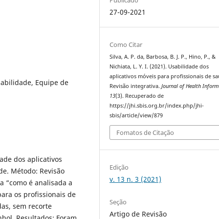
27-09-2021
Como Citar
Silva, A. P. da, Barbosa, B. J. P., Hino, P., &
Nichiata, L. Y. I. (2021). Usabilidade dos
aplicativos móveis para profissionais de s
sabilidade, Equipe de
Revisão integrativa.
Journal of Health Inform
13
(3). Recuperado de
https://jhi.sbis.org.br/index.php/jhi-
sbis/article/view/879
Fomatos de Citação
dade dos aplicativos
Edição
úde. Método: Revisão
v. 13 n. 3 (2021)
ta “como é analisada a
ara os profissionais de
Seção
das, sem recorte
Artigo de Revisão
nhol. Resultados: Foram