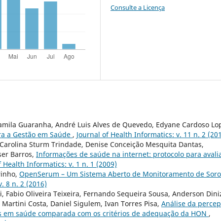
Consulte a Licença
 Camila Guaranha, André Luis Alves de Quevedo, Edyane Cardoso Lo
ara a Gestão em Saúde
,
Journal of Health Informatics: v. 11 n. 2 (20
, Carolina Sturm Trindade, Denise Conceição Mesquita Dantas,
ser Barros,
Informações de saúde na internet: protocolo para avali
f Health Informatics: v. 1 n. 1 (2009)
rinho,
OpenSerum – Um Sistema Aberto de Monitoramento de Soro
. 8 n. 2 (2016)
i, Fabio Oliveira Teixeira, Fernando Sequeira Sousa, Anderson Dini
 Martini Costa, Daniel Sigulem, Ivan Torres Pisa,
Análise da perce
es em saúde comparada com os critérios de adequação da HON
,