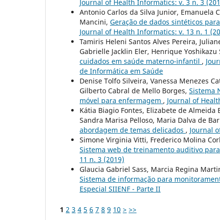
Journal of Health Informatics: v. 3 n. 3 (20
Antonio Carlos da Silva Junior, Emanuela 
Mancini,
Geração de dados sintéticos para
Journal of Health Informatics: v. 13 n. 1 (2
Tamiris Heleni Santos Alves Pereira, Julian
Gabrielle Jacklin Eler, Henrique Yoshikazu
cuidados em saúde materno-infantil
,
Jour
de Informática em Saúde
Denise Tolfo Silveira, Vanessa Menezes C
Gilberto Cabral de Mello Borges,
Sistema 
móvel para enfermagem
,
Journal of Healt
Kátia Biagio Fontes, Elizabete de Almeida 
Sandra Marisa Pelloso, Maria Dalva de Ba
abordagem de temas delicados
,
Journal o
Simone Virginia Vitti, Frederico Molina Co
Sistema web de treinamento auditivo para
11 n. 3 (2019)
Glaucia Gabriel Sass, Marcia Regina Marti
Sistema de informação para monitoramen
Especial SIIENF - Parte II
1
2
3
4
5
6
7
8
9
10
>
>>