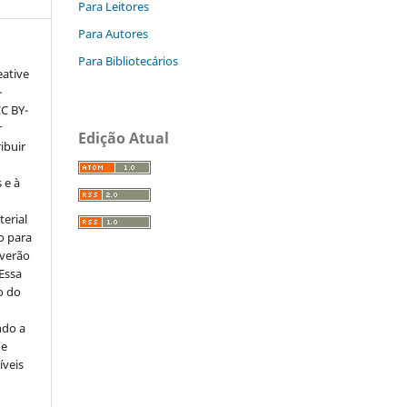
Para Leitores
Para Autores
Para Bibliotecários
eative
–
CC BY-
r
Edição Atual
ribuir
 e à
erial
o para
everão
 Essa
o do
ndo a
ue
íveis