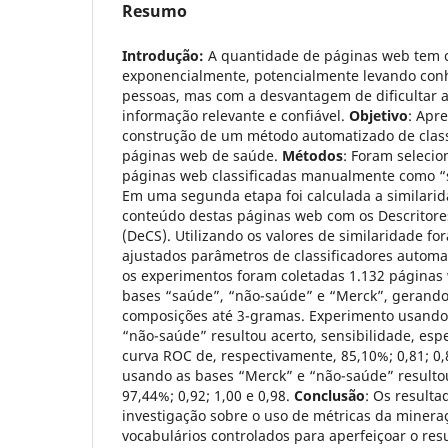
Resumo
Introdução:
A quantidade de páginas web tem 
exponencialmente, potencialmente levando con
pessoas, mas com a desvantagem de dificultar a
informação relevante e confiável.
Objetivo
: Apr
construção de um método automatizado de class
páginas web de saúde.
Métodos
: Foram seleci
páginas web classificadas manualmente como “
Em uma segunda etapa foi calculada a similari
conteúdo destas páginas web com os Descritore
(DeCS). Utilizando os valores de similaridade f
ajustados parâmetros de classificadores automa
os experimentos foram coletadas 1.132 páginas
bases “saúde”, “não-saúde” e “Merck”, gerando
composições até 3-gramas. Experimento usando
“não-saúde” resultou acerto, sensibilidade, espe
curva ROC de, respectivamente, 85,10%; 0,81; 0,
usando as bases “Merck” e “não-saúde” resulto
97,44%; 0,92; 1,00 e 0,98.
Conclusão
: Os resulta
investigação sobre o uso de métricas da mineraç
vocabulários controlados para aperfeiçoar o re