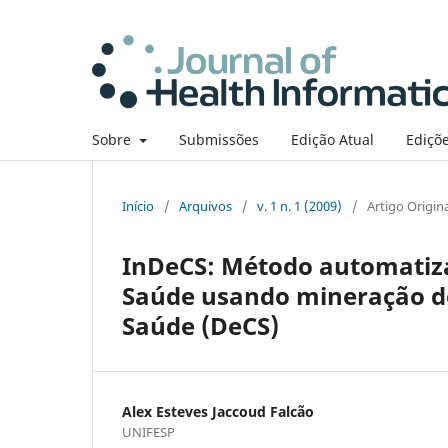
Sobre
Submissões
Edição Atual
Ediçõe
Início
/
Arquivos
/
v. 1 n. 1 (2009)
/
Artigo Origin
InDeCS: Método automatiza
Saúde usando mineração de
Saúde (DeCS)
Alex Esteves Jaccoud Falcão
UNIFESP