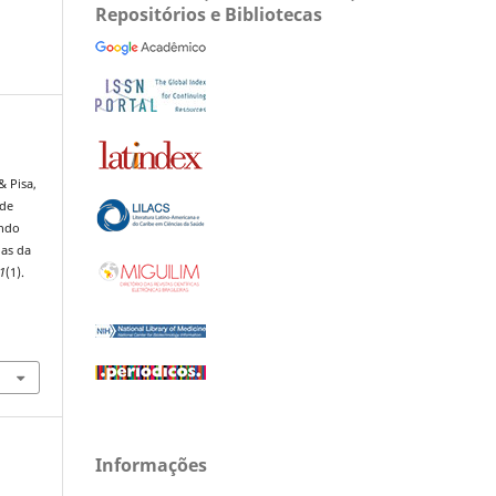
Repositórios e Bibliotecas
& Pisa,
 de
ando
ias da
1
(1).
Informações