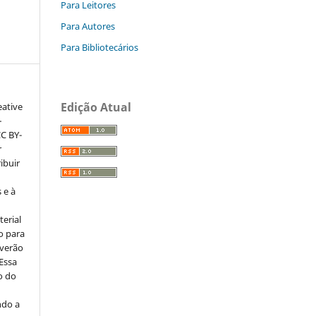
Para Leitores
Para Autores
Para Bibliotecários
Edição Atual
eative
–
CC BY-
r
ribuir
 e à
erial
o para
everão
 Essa
o do
ndo a