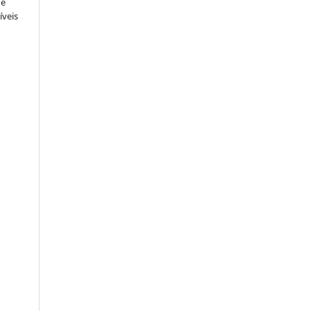
ue
íveis