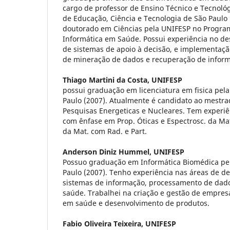
cargo de professor de Ensino Técnico e Tecnológ
de Educação, Ciência e Tecnologia de São Paulo 
doutorado em Ciências pela UNIFESP no Progr
Informática em Saúde. Possui experiência no de
de sistemas de apoio à decisão, e implementação
de mineração de dados e recuperação de infor
Thiago Martini da Costa,
UNIFESP
possui graduação em licenciatura em fisica pel
Paulo (2007). Atualmente é candidato ao mestrad
Pesquisas Energeticas e Nucleares. Tem experiên
com ênfase em Prop. Óticas e Espectrosc. da Mat
da Mat. com Rad. e Part.
Anderson Diniz Hummel,
UNIFESP
Possuo graduação em Informática Biomédica pe
Paulo (2007). Tenho experiência nas áreas de d
sistemas de informação, processamento de dad
saúde. Trabalhei na criação e gestão de empres
em saúde e desenvolvimento de produtos.
Fabio Oliveira Teixeira,
UNIFESP