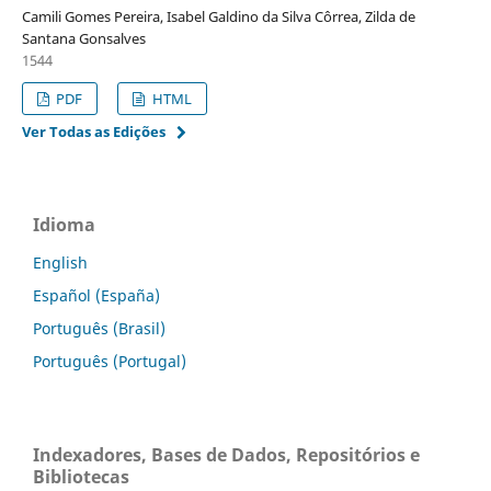
Camili Gomes Pereira, Isabel Galdino da Silva Côrrea, Zilda de
Santana Gonsalves
1544
PDF
HTML
Ver Todas as Edições
Idioma
English
Español (España)
Português (Brasil)
Português (Portugal)
Indexadores, Bases de Dados, Repositórios e
Bibliotecas