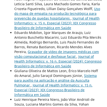
Leticia Santi Silva, Laura Machado Gomes Faria, Karla
Crozeta Figueiredo, Lillian Daisy Gonçalves Wolff,
Uso
do mapa de empatia na produção tecnológica para
prevenção de quedas hospitalares
,
Journal of Health
Informatics: v. 15 n. Especial (2023): XIX Congresso
Brasileiro de Informática em Saúde
Eduardo Mobilon, Igor Marques de Araujo, Luiz
Antonio Buschetto Macarini, Luiz Eduardo Pita Mercês
Almeida, Rodrigo Bernardo, Luis Paulo Fernandes de
Barros, Renata Bastianon, Ricardo Mendes Alves
Pereira,
Gravador de vídeo de imagens médicas com
visão computacional e desfoque facial
,
Journal of
Health Informatics: v. 16 n. Especial (2024): Congresso
Brasileiro de Informática em Saúde
Giuliana Oliveira de Mattos Leon, Érico Marcelo Hoff
do Amaral, Julio Saraçol Domingues Júnior,
Sistema
para auxílio na aplicação e análise da Ausculta
Pulmonar
,
Journal of Health Informatics: v. 15 n.
Especial (2023): XIX Congresso Brasileiro de
Informática em Saúde
Luiz Henrique Pereira Niero, João Vitor Andrioli de
Souza, Luciana Martins Gomes da Silva, Yohan