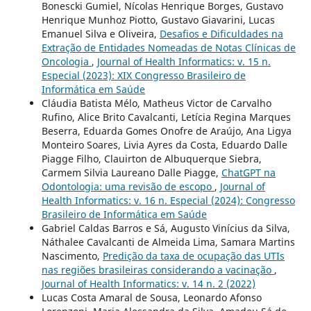
Bonescki Gumiel, Nícolas Henrique Borges, Gustavo
Henrique Munhoz Piotto, Gustavo Giavarini, Lucas
Emanuel Silva e Oliveira,
Desafios e Dificuldades na
Extração de Entidades Nomeadas de Notas Clínicas de
Oncologia
,
Journal of Health Informatics: v. 15 n.
Especial (2023): XIX Congresso Brasileiro de
Informática em Saúde
Cláudia Batista Mélo, Matheus Victor de Carvalho
Rufino, Alice Brito Cavalcanti, Letícia Regina Marques
Beserra, Eduarda Gomes Onofre de Araújo, Ana Ligya
Monteiro Soares, Livia Ayres da Costa, Eduardo Dalle
Piagge Filho, Clauirton de Albuquerque Siebra,
Carmem Silvia Laureano Dalle Piagge,
ChatGPT na
Odontologia: uma revisão de escopo
,
Journal of
Health Informatics: v. 16 n. Especial (2024): Congresso
Brasileiro de Informática em Saúde
Gabriel Caldas Barros e Sá, Augusto Vinícius da Silva,
Náthalee Cavalcanti de Almeida Lima, Samara Martins
Nascimento,
Predição da taxa de ocupação das UTIs
nas regiões brasileiras considerando a vacinação
,
Journal of Health Informatics: v. 14 n. 2 (2022)
Lucas Costa Amaral de Sousa, Leonardo Afonso