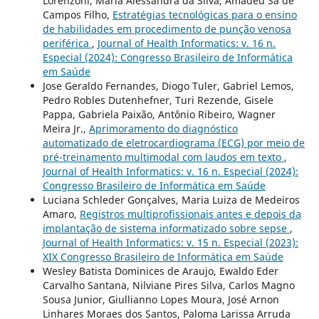
Lorenzoni, Maria Alessandra da Silva, Amadeu Sá de
Campos Filho,
Estratégias tecnológicas para o ensino
de habilidades em procedimento de punção venosa
periférica
,
Journal of Health Informatics: v. 16 n.
Especial (2024): Congresso Brasileiro de Informática
em Saúde
Jose Geraldo Fernandes, Diogo Tuler, Gabriel Lemos,
Pedro Robles Dutenhefner, Turi Rezende, Gisele
Pappa, Gabriela Paixão, Antônio Ribeiro, Wagner
Meira Jr.,
Aprimoramento do diagnóstico
automatizado de eletrocardiograma (ECG) por meio de
pré-treinamento multimodal com laudos em texto
,
Journal of Health Informatics: v. 16 n. Especial (2024):
Congresso Brasileiro de Informática em Saúde
Luciana Schleder Gonçalves, Maria Luiza de Medeiros
Amaro,
Registros multiprofissionais antes e depois da
implantação de sistema informatizado sobre sepse
,
Journal of Health Informatics: v. 15 n. Especial (2023):
XIX Congresso Brasileiro de Informática em Saúde
Wesley Batista Dominices de Araujo, Ewaldo Eder
Carvalho Santana, Nilviane Pires Silva, Carlos Magno
Sousa Junior, Giullianno Lopes Moura, José Arnon
Linhares Moraes dos Santos, Paloma Larissa Arruda