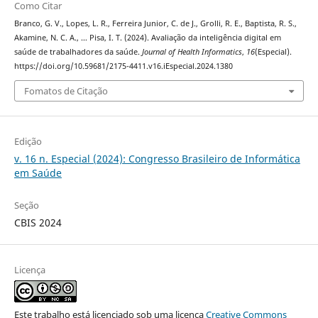
Como Citar
Branco, G. V., Lopes, L. R., Ferreira Junior, C. de J., Grolli, R. E., Baptista, R. S.,
Akamine, N. C. A., … Pisa, I. T. (2024). Avaliação da inteligência digital em
saúde de trabalhadores da saúde.
Journal of Health Informatics
,
16
(Especial).
https://doi.org/10.59681/2175-4411.v16.iEspecial.2024.1380
Fomatos de Citação
Edição
v. 16 n. Especial (2024): Congresso Brasileiro de Informática
em Saúde
Seção
CBIS 2024
Licença
Este trabalho está licenciado sob uma licença
Creative Commons