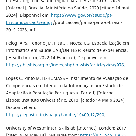
da Estratégia de Saúde Digital para o Brasil 2019 – 2023
[Internet]. Brasília: Ministério da Saúde. 2020 [citado 14 mai
2024]. Disponível em:
https://www.gov.br/saude/pt-
br/composicao/seidigi
/publicacoes/pama-para-o-brasil-
2019-2023.pdf.
Pelogi APS, Tenório JM, Pisa IT, Novoa CG. Especialização em
Informática em Saúde UAB/UNIFESP: Relato de experiência.
J Health Inform. 2022:14(Especial). Disponível em:
https://jhi.sbis.org.br/index.php/jhi-sbis/article/view/976
.
Lopes C, Pinto M. IL-HUMASS – Instrumento de Avaliação de
Competências em Literacia da Informação: um Estudo de
Adaptação à População Portuguesa (Parte I) [Internet].
Lisboa: Instituto Universitário. 2010. [citado 14 Maio 2024].
Disponível em:
https://repositorio.ispa.pt/handle/10400.12/200
.
University of Westminter. Skillslab [Internet]. London: 2017.
[cited 2024 May 14]. Available from:
https://bit.ly/455U8LO
.