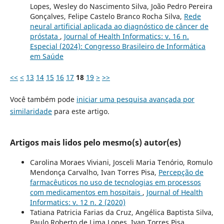
Lopes, Wesley do Nascimento Silva, João Pedro Pereira
Gonçalves, Felipe Castelo Branco Rocha Silva,
Rede
neural artificial aplicada ao diagnóstico de câncer de
próstata
,
Journal of Health Informatics: v. 16 n.
Especial (2024): Congresso Brasileiro de Informática
em Saúde
<<
<
13
14
15
16
17
18
19
>
>>
Você também pode
iniciar uma pesquisa avançada por
similaridade
para este artigo.
Artigos mais lidos pelo mesmo(s) autor(es)
Carolina Moraes Viviani, Josceli Maria Tenório, Romulo
Mendonça Carvalho, Ivan Torres Pisa,
Percepção de
farmacêuticos no uso de tecnologias em processos
com medicamentos em hospitais
,
Journal of Health
Informatics: v. 12 n. 2 (2020)
Tatiana Patricia Farias da Cruz, Angélica Baptista Silva,
Paulo Roberto de Lima Lopes, Ivan Torres Pisa,