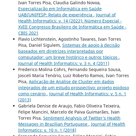
Ivan Torres Pisa, Claudia Galindo Novoa,
Especialização em Informática em Saúde
UAB/UNIFESP: Relato de experiência
,
Journal of
Health Informatics: v. 14 (2022): Número Especial -
XVIII Congresso Brasileiro de Informática em Saúde -
CBIS 2021
Flavio Lichtenstein, Agostinho Tavares, Ivan Torres
Pisa, Daniel Sigulem,
Sistemas de apoio à decisão
baseados em diretrizes interpretadas por
computador: um breve histórico e outros tópicos
,
Journal of Health Informatics: v. 3 n. 4 (2011)
Frederico Molina Cohrs, Fernando Sequeira Sousa,
Josceli Maria Tenório, Luiz Roberto Ramos, Ivan Torres
Pisa,
Aplicação de Análise de Cluster em dados
integrados de um estudo prospectivo: projeto epidoso
como cenário
,
Journal of Health Informatics: v. 5 n. 1
(2013)
Gabriela Denise de Araujo, Fabio Oliveira Teixeira,
Felipe Mancini, Marcelo de Paiva Guimarães, Ivan
Torres Pisa,
Sentiment Analysis of Twitter’s Health
Messages in Brazilian Portuguese
,
Journal of Health
Informatics: v. 10 n. 1 (2018)