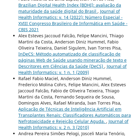
Brazilian Digital Health Index (BDHI): avaliação da
maturidade da saúde digital do Brasil
,
Journal of
Health Informatics: v. 14 (2022): Número Especial -
XVIII Congresso Brasileiro de Informática em Saúde -
CBIS 2021
Alex Esteves Jaccoud Falcão, Felipe Mancini, Thiago
Martini da Costa, Anderson Diniz Hummel, Fabio
Oliveira Teixeira, Daniel Sigulem, Ivan Torres Pisa,
InDeCS: Método automatizado de classificação de
páginas Web de Saúde usando mineração de texto e
Descritores em Ciências da Saúde (DeCS)
,
Journal of
Health Informatics: v. 1 n. 1 (2009)
Rafael Fabio Maciel, Anderson Diniz Hummel,
Frederico Molina Cohrs, Felipe Mancini, Alex Esteves
Jaccoud Falcão, Fabio de Oliveira Teixeira, Thiago
Martini da Costa, Fernando Sequeira de Sousa,
Domingos Alves, Rafael Miranda, Ivan Torres Pisa,
Aplicação de Técnicas de Inteligência Artificial em
Transplantes Renais: Classificadores Automáticos para
Nefrotoxicidade e Rejeição Celular Aguda.
,
Journal of
Health Informatics: v. 2 n. 3 (2010)
Andrea Pereira Simões Pelogi, Josceli Maria Tenório,