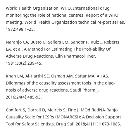
World Health Organization. WHO. International drug
monitoring: the role of national centres. Report of a WHO
meeting. World Health Organization technical re-port series.
1972;498:1–25.
Naranjo CA, Busto U, Sellers EM, Sandor P, Ruiz I, Roberts
EA, et al. A Method For Estimating The Prob-ability Of
Adverse Drug Reactions. Clin Pharmacol Ther.
1981;30(2):239–45.
Khan LM, Al-Harthi SE, Osman AM, Sattar MA, Ali AS.
Dilemmas of the causality assessment tools in the diag-
nosis of adverse drug reactions. Saudi Pharm J.
2016;24(4):485-93.
Comfort S, Dorrell D, Meireis S, Fine J. MOdifiedNA-Ranjo
Causality Scale for ICSRs (MONARCSi): A Deci-sion Support
Tool for Safety Scientists. Drug Saf. 2018;41(11):1073-1085.