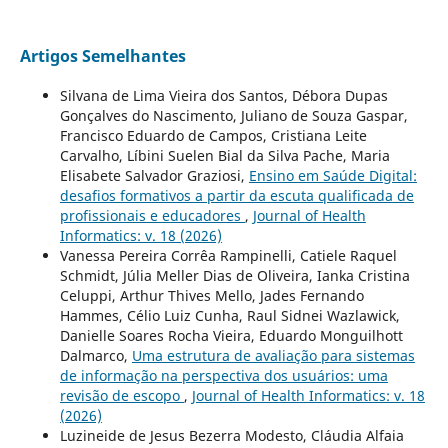
Artigos Semelhantes
Silvana de Lima Vieira dos Santos, Débora Dupas
Gonçalves do Nascimento, Juliano de Souza Gaspar,
Francisco Eduardo de Campos, Cristiana Leite
Carvalho, Líbini Suelen Bial da Silva Pache, Maria
Elisabete Salvador Graziosi,
Ensino em Saúde Digital:
desafios formativos a partir da escuta qualificada de
profissionais e educadores
,
Journal of Health
Informatics: v. 18 (2026)
Vanessa Pereira Corrêa Rampinelli, Catiele Raquel
Schmidt, Júlia Meller Dias de Oliveira, Ianka Cristina
Celuppi, Arthur Thives Mello, Jades Fernando
Hammes, Célio Luiz Cunha, Raul Sidnei Wazlawick,
Danielle Soares Rocha Vieira, Eduardo Monguilhott
Dalmarco,
Uma estrutura de avaliação para sistemas
de informação na perspectiva dos usuários: uma
revisão de escopo
,
Journal of Health Informatics: v. 18
(2026)
Luzineide de Jesus Bezerra Modesto, Cláudia Alfaia