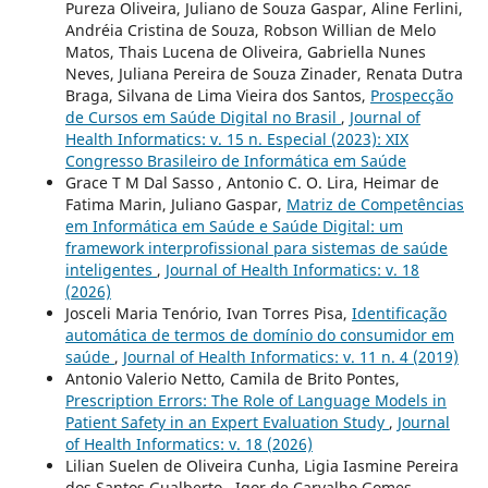
Pureza Oliveira, Juliano de Souza Gaspar, Aline Ferlini,
Andréia Cristina de Souza, Robson Willian de Melo
Matos, Thais Lucena de Oliveira, Gabriella Nunes
Neves, Juliana Pereira de Souza Zinader, Renata Dutra
Braga, Silvana de Lima Vieira dos Santos,
Prospecção
de Cursos em Saúde Digital no Brasil
,
Journal of
Health Informatics: v. 15 n. Especial (2023): XIX
Congresso Brasileiro de Informática em Saúde
Grace T M Dal Sasso , Antonio C. O. Lira, Heimar de
Fatima Marin, Juliano Gaspar,
Matriz de Competências
em Informática em Saúde e Saúde Digital: um
framework interprofissional para sistemas de saúde
inteligentes
,
Journal of Health Informatics: v. 18
(2026)
Josceli Maria Tenório, Ivan Torres Pisa,
Identificação
automática de termos de domínio do consumidor em
saúde
,
Journal of Health Informatics: v. 11 n. 4 (2019)
Antonio Valerio Netto, Camila de Brito Pontes,
Prescription Errors: The Role of Language Models in
Patient Safety in an Expert Evaluation Study
,
Journal
of Health Informatics: v. 18 (2026)
Lilian Suelen de Oliveira Cunha, Ligia Iasmine Pereira
dos Santos Gualberto , Igor de Carvalho Gomes ,