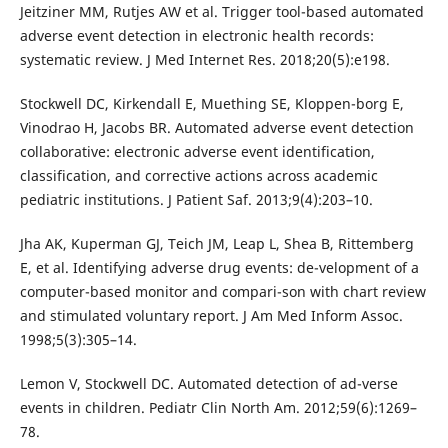
Jeitziner MM, Rutjes AW et al. Trigger tool-based automated
adverse event detection in electronic health records:
systematic review. J Med Internet Res. 2018;20(5):e198.
Stockwell DC, Kirkendall E, Muething SE, Kloppen-borg E,
Vinodrao H, Jacobs BR. Automated adverse event detection
collaborative: electronic adverse event identification,
classification, and corrective actions across academic
pediatric institutions. J Patient Saf. 2013;9(4):203–10.
Jha AK, Kuperman GJ, Teich JM, Leap L, Shea B, Rittemberg
E, et al. Identifying adverse drug events: de-velopment of a
computer-based monitor and compari-son with chart review
and stimulated voluntary report. J Am Med Inform Assoc.
1998;5(3):305–14.
Lemon V, Stockwell DC. Automated detection of ad-verse
events in children. Pediatr Clin North Am. 2012;59(6):1269–
78.