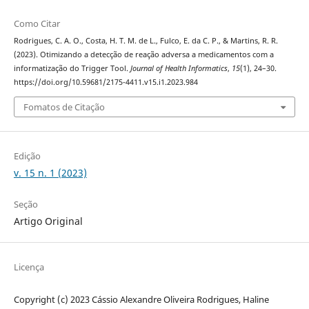
Como Citar
Rodrigues, C. A. O., Costa, H. T. M. de L., Fulco, E. da C. P., & Martins, R. R.
(2023). Otimizando a detecção de reação adversa a medicamentos com a
informatização do Trigger Tool.
Journal of Health Informatics
,
15
(1), 24–30.
https://doi.org/10.59681/2175-4411.v15.i1.2023.984
Fomatos de Citação
Edição
v. 15 n. 1 (2023)
Seção
Artigo Original
Licença
Copyright (c) 2023 Cássio Alexandre Oliveira Rodrigues, Haline