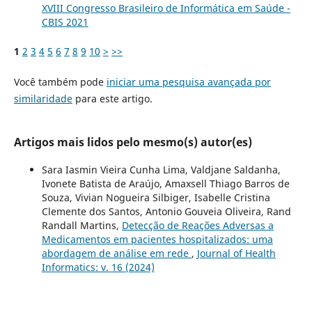
XVIII Congresso Brasileiro de Informática em Saúde -
CBIS 2021
1
2
3
4
5
6
7
8
9
10
>
>>
Você também pode
iniciar uma pesquisa avançada por
similaridade
para este artigo.
Artigos mais lidos pelo mesmo(s) autor(es)
Sara Iasmin Vieira Cunha Lima, Valdjane Saldanha,
Ivonete Batista de Araújo, Amaxsell Thiago Barros de
Souza, Vivian Nogueira Silbiger, Isabelle Cristina
Clemente dos Santos, Antonio Gouveia Oliveira, Rand
Randall Martins,
Detecção de Reações Adversas a
Medicamentos em pacientes hospitalizados: uma
abordagem de análise em rede
,
Journal of Health
Informatics: v. 16 (2024)