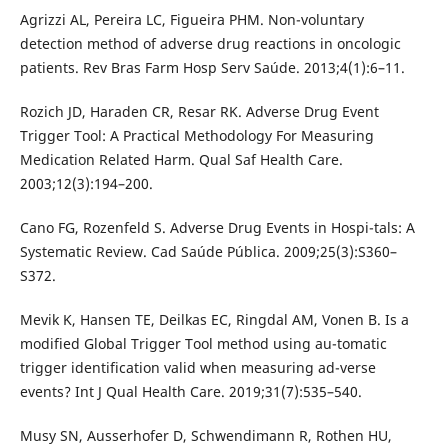
Agrizzi AL, Pereira LC, Figueira PHM. Non-voluntary
detection method of adverse drug reactions in oncologic
patients. Rev Bras Farm Hosp Serv Saúde. 2013;4(1):6–11.
Rozich JD, Haraden CR, Resar RK. Adverse Drug Event
Trigger Tool: A Practical Methodology For Measuring
Medication Related Harm. Qual Saf Health Care.
2003;12(3):194–200.
Cano FG, Rozenfeld S. Adverse Drug Events in Hospi-tals: A
Systematic Review. Cad Saúde Pública. 2009;25(3):S360–
S372.
Mevik K, Hansen TE, Deilkas EC, Ringdal AM, Vonen B. Is a
modified Global Trigger Tool method using au-tomatic
trigger identification valid when measuring ad-verse
events? Int J Qual Health Care. 2019;31(7):535–540.
Musy SN, Ausserhofer D, Schwendimann R, Rothen HU,