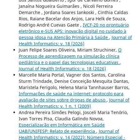
Janaína Nogueira Guimarães , Nicoli Ferreira
Demarche , Jordana Soares Iankoski , Cinthia Caldas
Rios, Raiane Bacelar dos Anjos, Lara Helk de Souza,
Rodrigo André Cuevas Gaete ,
IVCF-20 no prontuário
eletrônico e-SUS APS: inovação digital no cuidado à
pessoa idosa na Atenção Primária à Saúde
,
Journal of
Health Informatics: v. 18 (2026)
Juan Felipe Soares Oliveira, Miriam Struchiner,
O
Processo de aprendizagem na simulação clínica
pediátrica e o papel das tecnologias educativas
,
Journal of Health Informatics: v. 18 (2026)
Marcelle Maria Portal, Vagner dos Santos, Carolina
Sturm Trindade, Denise Conceição Mesquita Dantas,
Maristela Ferigolo, Helena Maria Tannhauser Barros,
Informações de saúde na internet: protocolo para
avaliação de sites sobre drogas de abuso
,
Journal of
Health Informatics: v. 1 n. 1 (2009)
Andrea Pereira Simões Pelogi, Josceli Maria Tenório,
Ivan Torres Pisa, Claudia Galindo Novoa,
Especialização em Informática em Saúde
UAB/UNIFESP: Relato de experiência
,
Journal of
Health Informatics: v. 14 (2022): Número Especial -