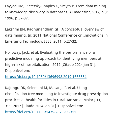
Fayyad UM, Piatetsky-Shapiro G, Smyth P. From data mining
to knowledge discovery in databases. AI magazine, v.17, n.3;
1996. p.37-37.
Lakshmi BN, Raghunandhan GH. A conceptual overview of
data mining. In: 2011 National Conference on Innovations in
Emerging Technology. IEEE; 2011. p.27-32.
Holloway, Jack; et al. Evaluating the performance of a
predictive modeling approach to identifying members at
high-risk of hospitalization. 2019 [Citado 2024 jan 31].
Disponível em:
https://doi.org/10.1080/13696998.2019.1666854
Kajungu DK, Selemani M, Masanja I, et al. Using
classification tree modelling to investigate drug prescription
practices at health facilities in rural Tanzania. Malar J 11,
311. 2012 [Citado 2024 jan 31]. Disponível em:
https://doi.org/10.1186/1475-2875-11-311