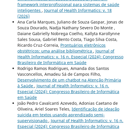
framework interprofissional para sistemas de saúde
inteligentes
,
Journal of Health Informatics: v. 18
(2026)
Ana Carla Marques, Juliano de Souza Gaspar, Jonas de
Souza Dourado, Nadja Nathany Severo Do Monte ,
Daiane Gabrielly Nobrega Coelho, Kallyta Karollynne
Sales Sousa, Gabriel Bento Costa, Tiago Silva Costa,
Ricardo Cruz-Correia,
Prontuários eletrônicos
obstétricos: uma análise bibliométrica
,
Journal of
Health Informatics: v. 16 n. Especial (2024): Congresso
Brasileiro de Informática em Saúde
Rodrigo Ramos Rodrigues, Amanda dos Santos
Vasconcellos, Amadeu Sá de Campos Filho,
Desenvolvimento de um chatbot na Atenção Primária
à Saúde
,
Journal of Health Informatics: v. 16 n.
Especial (2024): Congresso Brasileiro de Informática
em Saúde
João Pedro Cavalcanti Azevedo, Adonias Caetano de
Oliveira, Ariel Soares Teles,
Identificação de ideação
suicida em textos usando aprendizado semi-
supervisionado
,
Journal of Health Informatics: v. 16 n.
Especial (2024): Congresso Brasileiro de Informática