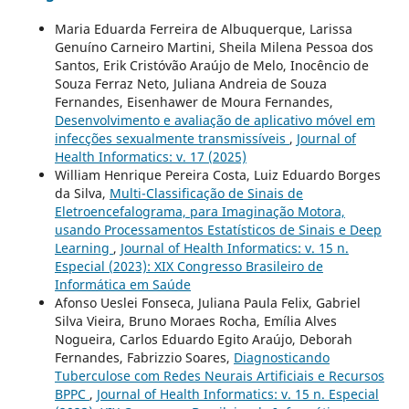
Maria Eduarda Ferreira de Albuquerque, Larissa
Genuíno Carneiro Martini, Sheila Milena Pessoa dos
Santos, Erik Cristóvão Araújo de Melo, Inocêncio de
Souza Ferraz Neto, Juliana Andreia de Souza
Fernandes, Eisenhawer de Moura Fernandes,
Desenvolvimento e avaliação de aplicativo móvel em
infecções sexualmente transmissíveis
,
Journal of
Health Informatics: v. 17 (2025)
William Henrique Pereira Costa, Luiz Eduardo Borges
da Silva,
Multi-Classificação de Sinais de
Eletroencefalograma, para Imaginação Motora,
usando Processamentos Estatísticos de Sinais e Deep
Learning
,
Journal of Health Informatics: v. 15 n.
Especial (2023): XIX Congresso Brasileiro de
Informática em Saúde
Afonso Ueslei Fonseca, Juliana Paula Felix, Gabriel
Silva Vieira, Bruno Moraes Rocha, Emília Alves
Nogueira, Carlos Eduardo Egito Araújo, Deborah
Fernandes, Fabrizzio Soares,
Diagnosticando
Tuberculose com Redes Neurais Artificiais e Recursos
BPPC
,
Journal of Health Informatics: v. 15 n. Especial