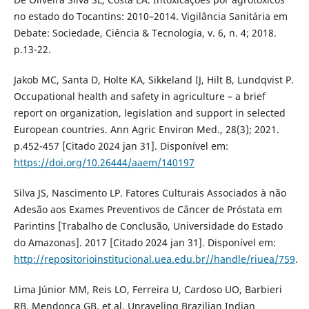
no estado do Tocantins: 2010–2014. Vigilância Sanitária em
Debate: Sociedade, Ciência & Tecnologia, v. 6, n. 4; 2018.
p.13-22.
Jakob MC, Santa D, Holte KA, Sikkeland IJ, Hilt B, Lundqvist P.
Occupational health and safety in agriculture – a brief
report on organization, legislation and support in selected
European countries. Ann Agric Environ Med., 28(3); 2021.
p.452-457 [Citado 2024 jan 31]. Disponível em:
https://doi.org/10.26444/aaem/140197
Silva JS, Nascimento LP. Fatores Culturais Associados à não
Adesão aos Exames Preventivos de Câncer de Próstata em
Parintins [Trabalho de Conclusão, Universidade do Estado
do Amazonas]. 2017 [Citado 2024 jan 31]. Disponível em:
http://repositorioinstitucional.uea.edu.br//handle/riuea/759
.
Lima Júnior MM, Reis LO, Ferreira U, Cardoso UO, Barbieri
RB, Mendonça GB, et al. Unraveling Brazilian Indian