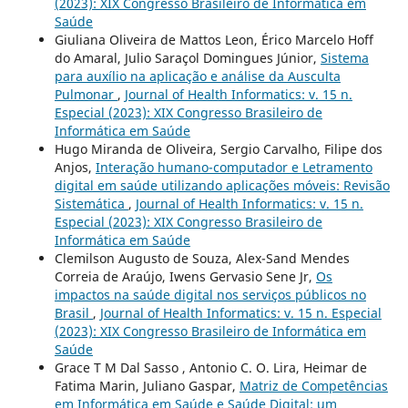
(2023): XIX Congresso Brasileiro de Informática em
Saúde
Giuliana Oliveira de Mattos Leon, Érico Marcelo Hoff
do Amaral, Julio Saraçol Domingues Júnior,
Sistema
para auxílio na aplicação e análise da Ausculta
Pulmonar
,
Journal of Health Informatics: v. 15 n.
Especial (2023): XIX Congresso Brasileiro de
Informática em Saúde
Hugo Miranda de Oliveira, Sergio Carvalho, Filipe dos
Anjos,
Interação humano-computador e Letramento
digital em saúde utilizando aplicações móveis: Revisão
Sistemática
,
Journal of Health Informatics: v. 15 n.
Especial (2023): XIX Congresso Brasileiro de
Informática em Saúde
Clemilson Augusto de Souza, Alex-Sand Mendes
Correia de Araújo, Iwens Gervasio Sene Jr,
Os
impactos na saúde digital nos serviços públicos no
Brasil
,
Journal of Health Informatics: v. 15 n. Especial
(2023): XIX Congresso Brasileiro de Informática em
Saúde
Grace T M Dal Sasso , Antonio C. O. Lira, Heimar de
Fatima Marin, Juliano Gaspar,
Matriz de Competências
em Informática em Saúde e Saúde Digital: um