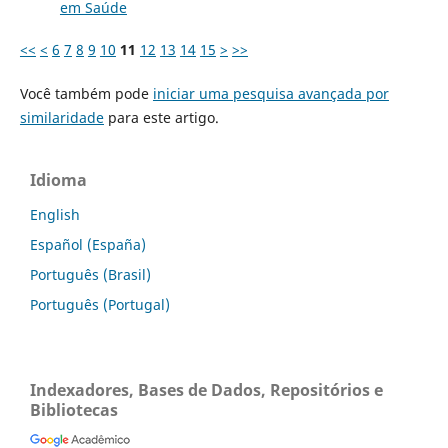
em Saúde
<<
<
6
7
8
9
10
11
12
13
14
15
>
>>
Você também pode
iniciar uma pesquisa avançada por
similaridade
para este artigo.
Idioma
English
Español (España)
Português (Brasil)
Português (Portugal)
Indexadores, Bases de Dados, Repositórios e
Bibliotecas