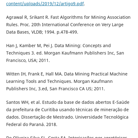
content/uploads/2019/12/artigo9.pdf
.
Agrawal R, Srikant R. Fast Algorithms for Mining Association
Rules. Proc. 20th International Conference on Very Large
Data Bases, VLDB; 1994. p.478-499.
Han J, Kamber M, Pei J. Data Mining: Concepts and
Techniques 3. ed. Morgan Kaufmann Publishers Inc, San
Francisco, USA; 2011.
Witten IH, Frank E, Hall MA. Data Mining Practical Machine
Learning Tools and Techniques. Morgan Kaufmann
Publishers Inc, 3.ed, San Francisco CA US; 2011.
Santos WH, et al. Estudo da base de dados abertos E-Saúde
da prefeitura de Curitiba usando técnicas de mineração de
dados. Dissertação de Mestrado. Universidade Tecnológica
Federal do Paraná. 2018.
De Oliveira Silva SL, Costa EA. Intoxicações por agrotóxicos