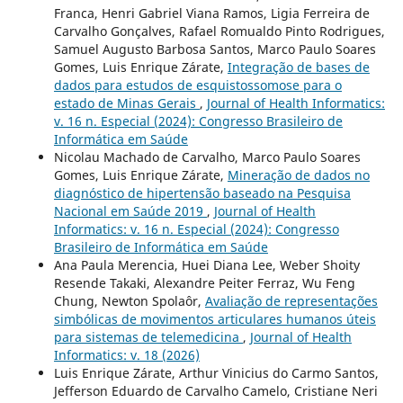
Franca, Henri Gabriel Viana Ramos, Ligia Ferreira de
Carvalho Gonçalves, Rafael Romualdo Pinto Rodrigues,
Samuel Augusto Barbosa Santos, Marco Paulo Soares
Gomes, Luis Enrique Zárate,
Integração de bases de
dados para estudos de esquistossomose para o
estado de Minas Gerais
,
Journal of Health Informatics:
v. 16 n. Especial (2024): Congresso Brasileiro de
Informática em Saúde
Nicolau Machado de Carvalho, Marco Paulo Soares
Gomes, Luis Enrique Zárate,
Mineração de dados no
diagnóstico de hipertensão baseado na Pesquisa
Nacional em Saúde 2019
,
Journal of Health
Informatics: v. 16 n. Especial (2024): Congresso
Brasileiro de Informática em Saúde
Ana Paula Merencia, Huei Diana Lee, Weber Shoity
Resende Takaki, Alexandre Peiter Ferraz, Wu Feng
Chung, Newton Spolaôr,
Avaliação de representações
simbólicas de movimentos articulares humanos úteis
para sistemas de telemedicina
,
Journal of Health
Informatics: v. 18 (2026)
Luis Enrique Zárate, Arthur Vinicius do Carmo Santos,
Jefferson Eduardo de Carvalho Camelo, Cristiane Neri