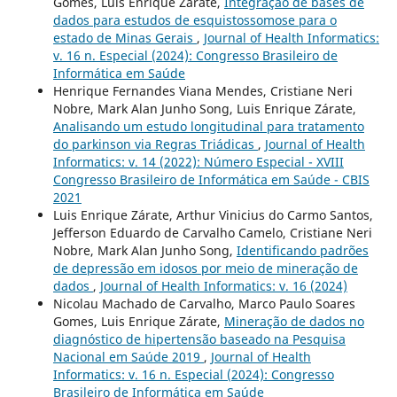
Gomes, Luis Enrique Zárate,
Integração de bases de
dados para estudos de esquistossomose para o
estado de Minas Gerais
,
Journal of Health Informatics:
v. 16 n. Especial (2024): Congresso Brasileiro de
Informática em Saúde
Henrique Fernandes Viana Mendes, Cristiane Neri
Nobre, Mark Alan Junho Song, Luis Enrique Zárate,
Analisando um estudo longitudinal para tratamento
do parkinson via Regras Triádicas
,
Journal of Health
Informatics: v. 14 (2022): Número Especial - XVIII
Congresso Brasileiro de Informática em Saúde - CBIS
2021
Luis Enrique Zárate, Arthur Vinicius do Carmo Santos,
Jefferson Eduardo de Carvalho Camelo, Cristiane Neri
Nobre, Mark Alan Junho Song,
Identificando padrões
de depressão em idosos por meio de mineração de
dados
,
Journal of Health Informatics: v. 16 (2024)
Nicolau Machado de Carvalho, Marco Paulo Soares
Gomes, Luis Enrique Zárate,
Mineração de dados no
diagnóstico de hipertensão baseado na Pesquisa
Nacional em Saúde 2019
,
Journal of Health
Informatics: v. 16 n. Especial (2024): Congresso
Brasileiro de Informática em Saúde