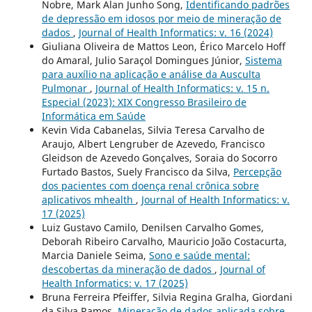
Nobre, Mark Alan Junho Song,
Identificando padrões
de depressão em idosos por meio de mineração de
dados
,
Journal of Health Informatics: v. 16 (2024)
Giuliana Oliveira de Mattos Leon, Érico Marcelo Hoff
do Amaral, Julio Saraçol Domingues Júnior,
Sistema
para auxílio na aplicação e análise da Ausculta
Pulmonar
,
Journal of Health Informatics: v. 15 n.
Especial (2023): XIX Congresso Brasileiro de
Informática em Saúde
Kevin Vida Cabanelas, Silvia Teresa Carvalho de
Araujo, Albert Lengruber de Azevedo, Francisco
Gleidson de Azevedo Gonçalves, Soraia do Socorro
Furtado Bastos, Suely Francisco da Silva,
Percepção
dos pacientes com doença renal crônica sobre
aplicativos mhealth
,
Journal of Health Informatics: v.
17 (2025)
Luiz Gustavo Camilo, Denilsen Carvalho Gomes,
Deborah Ribeiro Carvalho, Mauricio João Costacurta,
Marcia Daniele Seima,
Sono e saúde mental:
descobertas da mineração de dados
,
Journal of
Health Informatics: v. 17 (2025)
Bruna Ferreira Pfeiffer, Silvia Regina Gralha, Giordani
da Silva Ramos,
Mineração de dados aplicada sobre