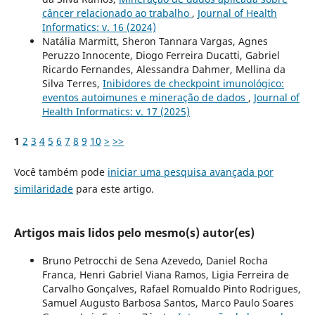
câncer relacionado ao trabalho
,
Journal of Health
Informatics: v. 16 (2024)
Natália Marmitt, Sheron Tannara Vargas, Agnes
Peruzzo Innocente, Diogo Ferreira Ducatti, Gabriel
Ricardo Fernandes, Alessandra Dahmer, Mellina da
Silva Terres,
Inibidores de checkpoint imunológico:
eventos autoimunes e mineração de dados
,
Journal of
Health Informatics: v. 17 (2025)
1
2
3
4
5
6
7
8
9
10
>
>>
Você também pode
iniciar uma pesquisa avançada por
similaridade
para este artigo.
Artigos mais lidos pelo mesmo(s) autor(es)
Bruno Petrocchi de Sena Azevedo, Daniel Rocha
Franca, Henri Gabriel Viana Ramos, Ligia Ferreira de
Carvalho Gonçalves, Rafael Romualdo Pinto Rodrigues,
Samuel Augusto Barbosa Santos, Marco Paulo Soares