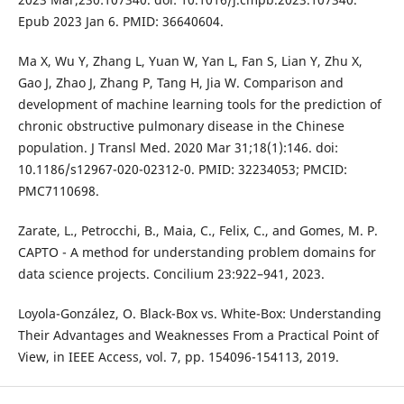
Epub 2023 Jan 6. PMID: 36640604.
Ma X, Wu Y, Zhang L, Yuan W, Yan L, Fan S, Lian Y, Zhu X,
Gao J, Zhao J, Zhang P, Tang H, Jia W. Comparison and
development of machine learning tools for the prediction of
chronic obstructive pulmonary disease in the Chinese
population. J Transl Med. 2020 Mar 31;18(1):146. doi:
10.1186/s12967-020-02312-0. PMID: 32234053; PMCID:
PMC7110698.
Zarate, L., Petrocchi, B., Maia, C., Felix, C., and Gomes, M. P.
CAPTO - A method for understanding problem domains for
data science projects. Concilium 23:922–941, 2023.
Loyola-González, O. Black-Box vs. White-Box: Understanding
Their Advantages and Weaknesses From a Practical Point of
View, in IEEE Access, vol. 7, pp. 154096-154113, 2019.