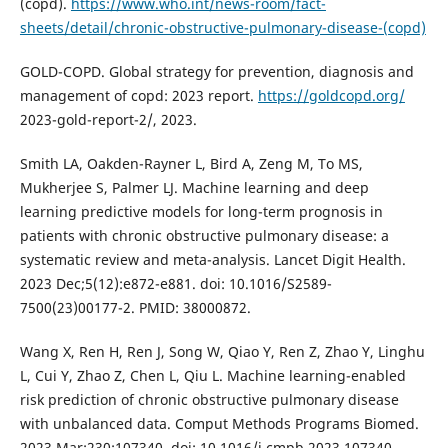
(copd).
https://www.who.int/news-room/fact-
sheets/detail/chronic-obstructive-pulmonary-disease-(copd)
GOLD-COPD. Global strategy for prevention, diagnosis and
management of copd: 2023 report.
https://goldcopd.org/
2023-gold-report-2/, 2023.
Smith LA, Oakden-Rayner L, Bird A, Zeng M, To MS,
Mukherjee S, Palmer LJ. Machine learning and deep
learning predictive models for long-term prognosis in
patients with chronic obstructive pulmonary disease: a
systematic review and meta-analysis. Lancet Digit Health.
2023 Dec;5(12):e872-e881. doi: 10.1016/S2589-
7500(23)00177-2. PMID: 38000872.
Wang X, Ren H, Ren J, Song W, Qiao Y, Ren Z, Zhao Y, Linghu
L, Cui Y, Zhao Z, Chen L, Qiu L. Machine learning-enabled
risk prediction of chronic obstructive pulmonary disease
with unbalanced data. Comput Methods Programs Biomed.
2023 Mar;230:107340. doi: 10.1016/j.cmpb.2023.107340.