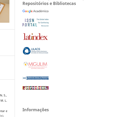
Repositórios e Bibliotecas
N. S.,
 M. L.
Informações
ntar e
(1),