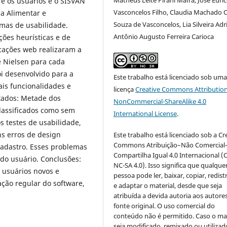
re os usuários e o SISVAN
Vasconcelos Filho, Claudia Machado 
a Alimentar e
Souza de Vasconcelos, Lia Silveira Adr
emas de usabilidade.
Antônio Augusto Ferreira Carioca
ções heurísticas e de
cações web realizaram a
e Nielsen para cada
oi desenvolvido para a
Este trabalho está licenciado sob um
ais funcionalidades e
licença
Creative Commons Attribution
tados: Metade dos
NonCommercial-ShareAlike 4.0
classificados como sem
International License
.
s testes de usabilidade,
ns erros de design
Este trabalho está licenciado sob a Cr
Commons Atribuição–Não Comercial
cadastro. Esses problemas
Compartilha Igual 4.0 Internacional (
do usuário. Conclusões:
NC-SA 4.0). Isso significa que qualque
 usuários novos e
pessoa pode ler, baixar, copiar, redist
ação regular do software,
e adaptar o material, desde que seja
atribuída a devida autoria aos autores
fonte original. O uso comercial do
conteúdo não é permitido. Caso o mat
seja modificado, remixado ou utilizad