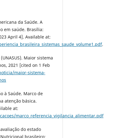
mericana da Saúde. A
o em saúde. Brasília:
23 April 4]. Available at:
periencia_brasileira_sistemas_saude_volume1.pdf
.
 (UNASUS). Maior sistema
s, 2021 [cited on 1 Feb
oticia/maior-sistema-
nos
ção à Saúde. Marco de
na atenção básica.
ilable at:
cacoes/marco_referencia_vigilancia_alimentar.pdf
 avaliação do estado
Nutricional brasileiro: