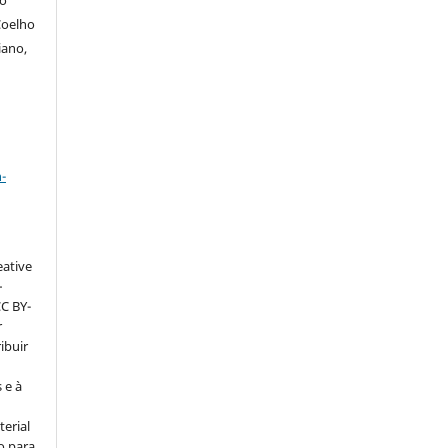
Coelho
iano,
a
-
eative
–
CC BY-
r
ribuir
 e à
erial
o para