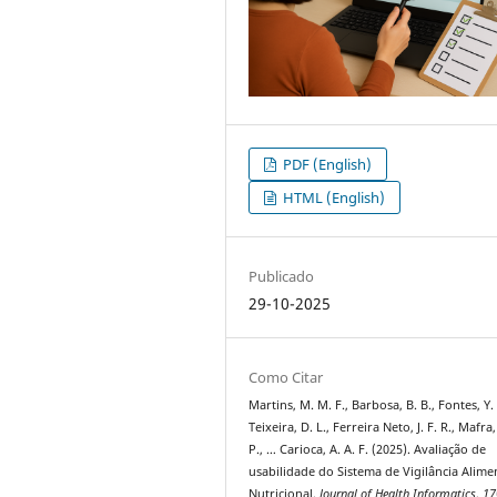
PDF (English)
HTML (English)
Publicado
29-10-2025
Como Citar
Martins, M. M. F., Barbosa, B. B., Fontes, Y. 
Teixeira, D. L., Ferreira Neto, J. F. R., Mafra,
P., … Carioca, A. A. F. (2025). Avaliação de
usabilidade do Sistema de Vigilância Alime
Nutricional.
Journal of Health Informatics
,
17