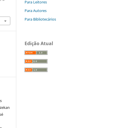
Para Leitores
Para Autores
Para Bibliotecários
Edição Atual
s
 Nekan
sé
co