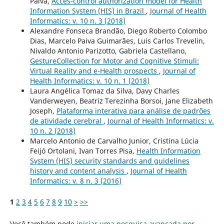
Paiva,
Acces-control authorization model for Health
Information System (HIS) in Brazil
,
Journal of Health
Informatics: v. 10 n. 3 (2018)
Alexandre Fonseca Brandão, Diego Roberto Colombo
Dias, Marcelo Paiva Guimarães, Luis Carlos Trevelin,
Nivaldo Antonio Parizotto, Gabriela Castellano,
GestureCollection for Motor and Cognitive Stimuli:
Virtual Reality and e-Health prospects
,
Journal of
Health Informatics: v. 10 n. 1 (2018)
Laura Angélica Tomaz da Silva, Davy Charles
Vanderweyen, Beatriz Terezinha Borsoi, Jane Elizabeth
Joseph,
Plataforma interativa para análise de padrões
de atividade cerebral
,
Journal of Health Informatics: v.
10 n. 2 (2018)
Marcelo Antonio de Carvalho Junior, Cristina Lúcia
Feijó Ortolani, Ivan Torres Pisa,
Health Information
System (HIS) security standards and guidelines
history and content analysis
,
Journal of Health
Informatics: v. 8 n. 3 (2016)
1
2
3
4
5
6
7
8
9
10
>
>>
Você também pode
iniciar uma pesquisa avançada por