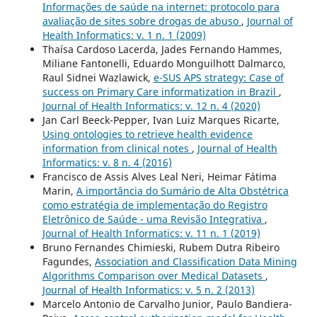
Informações de saúde na internet: protocolo para
avaliação de sites sobre drogas de abuso
,
Journal of
Health Informatics: v. 1 n. 1 (2009)
Thaísa Cardoso Lacerda, Jades Fernando Hammes,
Miliane Fantonelli, Eduardo Monguilhott Dalmarco,
Raul Sidnei Wazlawick,
e-SUS APS strategy: Case of
success on Primary Care informatization in Brazil
,
Journal of Health Informatics: v. 12 n. 4 (2020)
Jan Carl Beeck-Pepper, Ivan Luiz Marques Ricarte,
Using ontologies to retrieve health evidence
information from clinical notes
,
Journal of Health
Informatics: v. 8 n. 4 (2016)
Francisco de Assis Alves Leal Neri, Heimar Fátima
Marin,
A importância do Sumário de Alta Obstétrica
como estratégia de implementação do Registro
Eletrônico de Saúde - uma Revisão Integrativa
,
Journal of Health Informatics: v. 11 n. 1 (2019)
Bruno Fernandes Chimieski, Rubem Dutra Ribeiro
Fagundes,
Association and Classification Data Mining
Algorithms Comparison over Medical Datasets
,
Journal of Health Informatics: v. 5 n. 2 (2013)
Marcelo Antonio de Carvalho Junior, Paulo Bandiera-