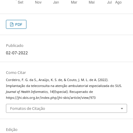
PDF
Publicado
02-07-2022
Como Citar
Cordeiro, F. G. da S., Araújo, K. S. de, & Couto, J. M. L. de A. (2022).
Implantação da teleconsulta na atenção ambulatorial especializada do SUS.
Journal of Health Informatics
,
14
(Especial). Recuperado de
https://jhi.sbis.org.br/index.php/jhi-sbis/article/view/973
Fomatos de Citação
Edição