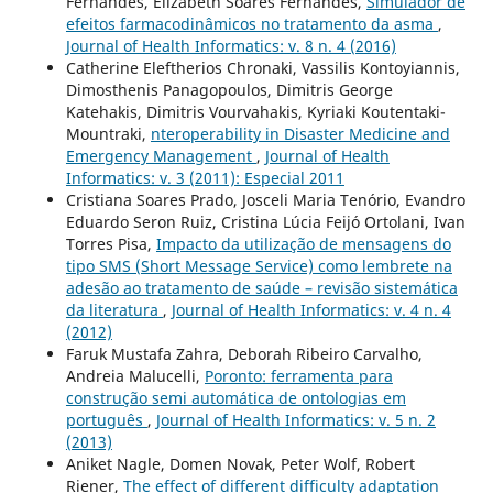
Fernandes, Elizabeth Soares Fernandes,
Simulador de
efeitos farmacodinâmicos no tratamento da asma
,
Journal of Health Informatics: v. 8 n. 4 (2016)
Catherine Eleftherios Chronaki, Vassilis Kontoyiannis,
Dimosthenis Panagopoulos, Dimitris George
Katehakis, Dimitris Vourvahakis, Kyriaki Koutentaki-
Mountraki,
nteroperability in Disaster Medicine and
Emergency Management
,
Journal of Health
Informatics: v. 3 (2011): Especial 2011
Cristiana Soares Prado, Josceli Maria Tenório, Evandro
Eduardo Seron Ruiz, Cristina Lúcia Feijó Ortolani, Ivan
Torres Pisa,
Impacto da utilização de mensagens do
tipo SMS (Short Message Service) como lembrete na
adesão ao tratamento de saúde – revisão sistemática
da literatura
,
Journal of Health Informatics: v. 4 n. 4
(2012)
Faruk Mustafa Zahra, Deborah Ribeiro Carvalho,
Andreia Malucelli,
Poronto: ferramenta para
construção semi automática de ontologias em
português
,
Journal of Health Informatics: v. 5 n. 2
(2013)
Aniket Nagle, Domen Novak, Peter Wolf, Robert
Riener,
The effect of different difficulty adaptation