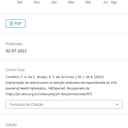
PDF
Publicado
02-07-2022
Como Citar
Cordeiro, F. G. da S., Araújo, K. S. de, & Couto, J. M. L. de A. (2022).
Implantação da teleconsulta na atenção ambulatorial especializada do SUS.
Journal of Health Informatics
,
14
(Especial). Recuperado de
https://jhi.sbis.org.br/index.php/jhi-sbis/article/view/973
Fomatos de Citação
Edição