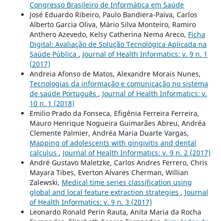
Congresso Brasileiro de Informática em Saúde
José Eduardo Ribeiro, Paulo Bandiera-Paiva, Carlos
Alberto Garcia Oliva, Mário Silva Monteiro, Ramiro
Anthero Azevedo, Kelsy Catherina Nema Areco,
Ficha
Digital: Avaliação de Solução Tecnológica Aplicada na
Saúde Pública
,
Journal of Health Informatics: v. 9 n. 1
(2017)
Andreia Afonso de Matos, Alexandre Morais Nunes,
Tecnologias da informação e comunicação no sistema
de saúde Português
,
Journal of Health Informatics: v.
10 n. 1 (2018)
Emilio Prado da Fonseca, Efigênia Ferreira Ferreira,
Mauro Henrique Nogueira Guimarães Abreu, Andréa
Clemente Palmier, Andréa Maria Duarte Vargas,
Mapping of adolescents with gingivitis and dental
calculus
,
Journal of Health Informatics: v. 9 n. 2 (2017)
André Gustavo Maletzke, Carlos Andres Ferrero, Chris
Mayara Tibes, Everton Alvares Cherman, Willian
Zalewski,
Medical time series classification using
global and local feature extraction strategies
,
Journal
of Health Informatics: v. 9 n. 3 (2017)
Leonardo Ronald Perin Rauta, Anita Maria da Rocha