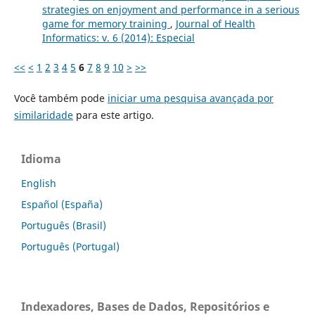
strategies on enjoyment and performance in a serious
game for memory training
,
Journal of Health
Informatics: v. 6 (2014): Especial
<<
<
1
2
3
4
5
6
7
8
9
10
>
>>
Você também pode
iniciar uma pesquisa avançada por
similaridade
para este artigo.
Idioma
English
Español (España)
Português (Brasil)
Português (Portugal)
Indexadores, Bases de Dados, Repositórios e