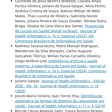
Luzineide de Jesus Bezerra Modesto, Cláudia Alfaia
Pureza Oliveira, Juliano de Souza Gaspar, Aline Ferlini,
Andréia Cristina de Souza, Robson Willian de Melo
Matos, Thais Lucena de Oliveira, Gabriella Nunes
Neves, Juliana Pereira de Souza Zinader, Renata Dutra
Braga, Silvana de Lima Vieira dos Santos,
Prospecção
de Cursos em Saúde Digital no Brasil
,
Journal of
Health Informatics: v. 15 n. Especial (2023): XIX
Congresso Brasileiro de Informática em Saúde
Matheus Saraiva Alcino, Pedro Manuel Rodrigues,
Wanderson da Silva Marques, Carlos Augusto
Gonçalves Tibiriça, Willian Farias Carvalho Oliveira,
Diogo Antônio Leal,
Inteligência artificial e saúde
materna: a experiência da Caren em Goiás
,
Journal of
Health Informatics: v. 16 n. Especial (2024): Congresso
Brasileiro de Informática em Saúde
Juliano Gaspar,
Journal of Health Informatics – Edição
2026 - Vol. 18
,
Journal of Health Informatics: v. 18
(2026)
Josceli Maria Tenório, Ivan Torres Pisa,
Identificação
automática de termos de domínio do consumidor em
saúde
,
Journal of Health Informatics: v. 11 n. 4 (2019)
Rita de Cássia Almeida Sales, Isaura Romero Peixoto,