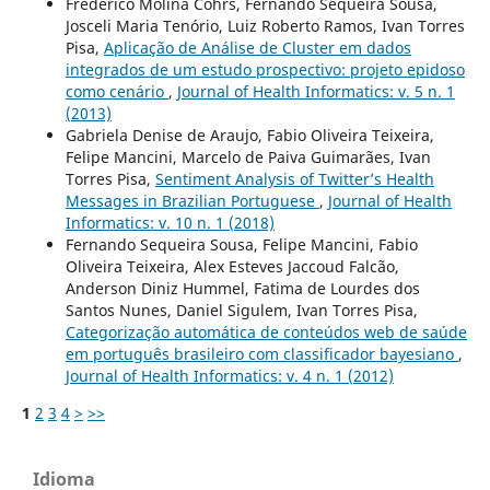
Frederico Molina Cohrs, Fernando Sequeira Sousa,
Josceli Maria Tenório, Luiz Roberto Ramos, Ivan Torres
Pisa,
Aplicação de Análise de Cluster em dados
integrados de um estudo prospectivo: projeto epidoso
como cenário
,
Journal of Health Informatics: v. 5 n. 1
(2013)
Gabriela Denise de Araujo, Fabio Oliveira Teixeira,
Felipe Mancini, Marcelo de Paiva Guimarães, Ivan
Torres Pisa,
Sentiment Analysis of Twitter’s Health
Messages in Brazilian Portuguese
,
Journal of Health
Informatics: v. 10 n. 1 (2018)
Fernando Sequeira Sousa, Felipe Mancini, Fabio
Oliveira Teixeira, Alex Esteves Jaccoud Falcão,
Anderson Diniz Hummel, Fatima de Lourdes dos
Santos Nunes, Daniel Sigulem, Ivan Torres Pisa,
Categorização automática de conteúdos web de saúde
em português brasileiro com classificador bayesiano
,
Journal of Health Informatics: v. 4 n. 1 (2012)
1
2
3
4
>
>>
Idioma