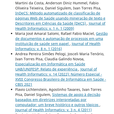
Martini da Costa, Anderson Diniz Hummel, Fabio
Oliveira Teixeira, Daniel Sigulem, Ivan Torres Pisa,
InDeCS: Método automatizado de classificação de
páginas Web de Saúde usando mineração de texto e
Descritores em Ciências da Saúde (DeCS)
,
Journal of
Health Informatics: v. 1 n. 1 (2009)
Maria José Amaral Salomi, Rafael Fabio Maciel,
Gestão
de documentos e automação de processos em uma
instituição de saúde sem papel
,
Journal of Health
Informatics: v. 8 n. 1 (2016)
Andrea Pereira Simões Pelogi, Josceli Maria Tenório,
Ivan Torres Pisa, Claudia Galindo Novoa,
Especialização em Informática em Saúde
UAB/UNIFESP: Relato de experiência
,
Journal of
Health Informatics: v. 14 (2022): Número Especial -
XVIII Congresso Brasileiro de Informática em Saúde -
CBIS 2021
Flavio Lichtenstein, Agostinho Tavares, Ivan Torres
Pisa, Daniel Sigulem,
Sistemas de apoio à decisão
baseados em diretrizes interpretadas por
computador: um breve histórico e outros tópicos
,
Journal of Health Informatics: v. 3 n. 4 (2011)