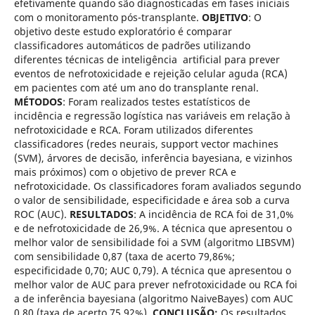
efetivamente quando são diagnosticadas em fases iniciais
com o monitoramento pós-transplante.
OBJETIVO
: O
objetivo deste estudo exploratório é comparar
classificadores automáticos de padrões utilizando
diferentes técnicas de inteligência artificial para prever
eventos de nefrotoxicidade e rejeição celular aguda (RCA)
em pacientes com até um ano do transplante renal.
MÉTODOS
: Foram realizados testes estatísticos de
incidência e regressão logística nas variáveis em relação à
nefrotoxicidade e RCA. Foram utilizados diferentes
classificadores (redes neurais, support vector machines
(SVM), árvores de decisão, inferência bayesiana, e vizinhos
mais próximos) com o objetivo de prever RCA e
nefrotoxicidade. Os classificadores foram avaliados segundo
o valor de sensibilidade, especificidade e área sob a curva
ROC (AUC).
RESULTADOS
: A incidência de RCA foi de 31,0%
e de nefrotoxicidade de 26,9%. A técnica que apresentou o
melhor valor de sensibilidade foi a SVM (algoritmo LIBSVM)
com sensibilidade 0,87 (taxa de acerto 79,86%;
especificidade 0,70; AUC 0,79). A técnica que apresentou o
melhor valor de AUC para prever nefrotoxicidade ou RCA foi
a de inferência bayesiana (algoritmo NaiveBayes) com AUC
0,80 (taxa de acerto 75,92%).
CONCLUSÃO:
Os resultados