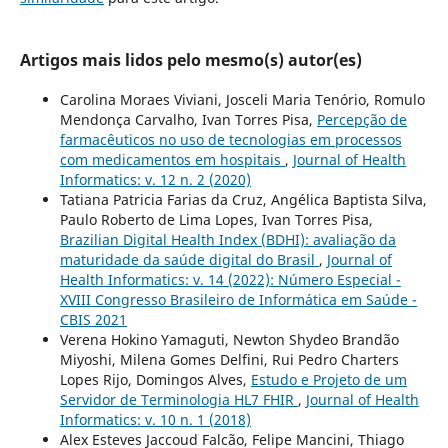
Artigos mais lidos pelo mesmo(s) autor(es)
Carolina Moraes Viviani, Josceli Maria Tenório, Romulo
Mendonça Carvalho, Ivan Torres Pisa,
Percepção de
farmacêuticos no uso de tecnologias em processos
com medicamentos em hospitais
,
Journal of Health
Informatics: v. 12 n. 2 (2020)
Tatiana Patricia Farias da Cruz, Angélica Baptista Silva,
Paulo Roberto de Lima Lopes, Ivan Torres Pisa,
Brazilian Digital Health Index (BDHI): avaliação da
maturidade da saúde digital do Brasil
,
Journal of
Health Informatics: v. 14 (2022): Número Especial -
XVIII Congresso Brasileiro de Informática em Saúde -
CBIS 2021
Verena Hokino Yamaguti, Newton Shydeo Brandão
Miyoshi, Milena Gomes Delfini, Rui Pedro Charters
Lopes Rijo, Domingos Alves,
Estudo e Projeto de um
Servidor de Terminologia HL7 FHIR
,
Journal of Health
Informatics: v. 10 n. 1 (2018)
Alex Esteves Jaccoud Falcão, Felipe Mancini, Thiago