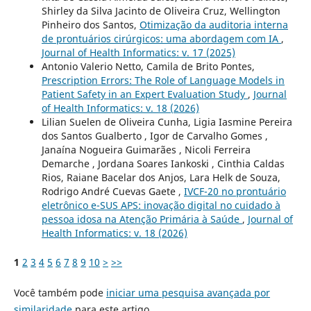
Shirley da Silva Jacinto de Oliveira Cruz, Wellington
Pinheiro dos Santos,
Otimização da auditoria interna
de prontuários cirúrgicos: uma abordagem com IA
,
Journal of Health Informatics: v. 17 (2025)
Antonio Valerio Netto, Camila de Brito Pontes,
Prescription Errors: The Role of Language Models in
Patient Safety in an Expert Evaluation Study
,
Journal
of Health Informatics: v. 18 (2026)
Lilian Suelen de Oliveira Cunha, Ligia Iasmine Pereira
dos Santos Gualberto , Igor de Carvalho Gomes ,
Janaína Nogueira Guimarães , Nicoli Ferreira
Demarche , Jordana Soares Iankoski , Cinthia Caldas
Rios, Raiane Bacelar dos Anjos, Lara Helk de Souza,
Rodrigo André Cuevas Gaete ,
IVCF-20 no prontuário
eletrônico e-SUS APS: inovação digital no cuidado à
pessoa idosa na Atenção Primária à Saúde
,
Journal of
Health Informatics: v. 18 (2026)
1
2
3
4
5
6
7
8
9
10
>
>>
Você também pode
iniciar uma pesquisa avançada por
similaridade
para este artigo.