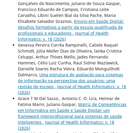
Gonçalves do Nascimento, Juliano de Souza Gaspar,
Francisco Eduardo de Campos, Cristiana Leite
Carvalho, Líbini Suelen Bial da Silva Pache, Maria
Elisabete Salvador Graziosi,
Ensino em Saúde Digital:
desafios formativos a partir da escuta qualificada de
profissionais e educadores
,
Journal of Health
Informatics: v. 18 (2026)
Vanessa Pereira Corrêa Rampinelli, Catiele Raquel
Schmidt, Júlia Meller Dias de Oliveira, Ianka Cristina
Celuppi, Arthur Thives Mello, Jades Fernando
Hammes, Célio Luiz Cunha, Raul Sidnei Wazlawick,
Danielle Soares Rocha Vieira, Eduardo Monguilhott
Dalmarco,
Uma estrutura de avaliação para sistemas
de informação na perspectiva dos usuários: uma
revisão de escopo
,
Journal of Health Informatics: v. 18
(2026)
Grace T M Dal Sasso , Antonio C. O. Lira, Heimar de
Fatima Marin, Juliano Gaspar,
Matriz de Competências
em Informática em Saúde e Saúde Digital: um
framework interprofissional para sistemas de saúde
inteligentes
,
Journal of Health Informatics: v. 18
(2026)