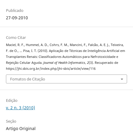
Publicado
27-09-2010
Como Citar
Maciel, R. F., Hummel, A. D., Cohrs, F. M., Mancini, F., Falcão, A. E. J., Teixeira,
F. de O., … Pisa, I. T. (2010). Aplicação de Técnicas de Inteligência Artificial em
Transplantes Renais: Classificadores Automáticos para Nefrotoxicidade e
Rejeição Celular Aguda.
Journal of Health Informatics
,
2
(3). Recuperado de
https://jhi.sbis.org.br/index.php/jhi-sbis/article/view/116
Fomatos de Citação
Edição
v. 2 n. 3 (2010)
Seção
Artigo Original