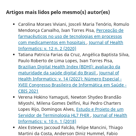
Artigos mais lidos pelo mesmo(s) autor(es)
Carolina Moraes Viviani, Josceli Maria Tenório, Romulo
Mendonça Carvalho, Ivan Torres Pisa,
Percepção de
farmacêuticos no uso de tecnologias em processos
com medicamentos em hospitais
,
Journal of Health
Informatics: v. 12 n. 2 (2020)
Tatiana Patricia Farias da Cruz, Angélica Baptista Silva,
Paulo Roberto de Lima Lopes, Ivan Torres Pisa,
Brazilian Digital Health Index (BDHI): avaliação da
maturidade da saúde digital do Brasil
,
Journal of
Health Informatics: v. 14 (2022): Número Especial -
XVIII Congresso Brasileiro de Informática em Saúde -
CBIS 2021
Verena Hokino Yamaguti, Newton Shydeo Brandão
Miyoshi, Milena Gomes Delfini, Rui Pedro Charters
Lopes Rijo, Domingos Alves,
Estudo e Projeto de um
Servidor de Terminologia HL7 FHIR
,
Journal of Health
Informatics: v. 10 n. 1 (2018)
Alex Esteves Jaccoud Falcão, Felipe Mancini, Thiago
Martini da Costa, Anderson Diniz Hummel, Fabio