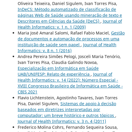
Oliveira Teixeira, Daniel Sigulem, Ivan Torres Pisa,
InDeCS: Método automatizado de classificação de
páginas Web de Saúde usando mineração de texto e
Descritores em Ciências da Saúde (DeCS)
,
Journal of
Health Informatics: v. 1 n. 1 (2009)
Maria José Amaral Salomi, Rafael Fabio Maciel,
Gestão
de documentos e automação de processos em uma
instituição de saúde sem papel
,
Journal of Health
Informatics: v. 8 n. 1 (2016)
Andrea Pereira Simões Pelogi, Josceli Maria Tenório,
Ivan Torres Pisa, Claudia Galindo Novoa,
Especialização em Informática em Saúde
UAB/UNIFESP: Relato de experiência
,
Journal of
Health Informatics: v. 14 (2022): Número Especial -
XVIII Congresso Brasileiro de Informática em Saúde -
CBIS 2021
Flavio Lichtenstein, Agostinho Tavares, Ivan Torres
Pisa, Daniel Sigulem,
Sistemas de apoio à decisão
baseados em diretrizes interpretadas por
computador: um breve histórico e outros tópicos
,
Journal of Health Informatics: v. 3 n. 4 (2011)
Frederico Molina Cohrs, Fernando Sequeira Sousa,