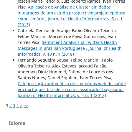
Josceli Maria Tenório, Luiz Roberto Ramos, Ivan Torres
Pisa,
Aplicação de Análise de Cluster em dados
integrados de um estudo prospectivo: projeto epidoso
como cenário
,
Journal of Health Informatics: v. 5 n. 1
(2013)
Gabriela Denise de Araujo, Fabio Oliveira Teixeira,
Felipe Mancini, Marcelo de Paiva Guimarães, Ivan
Torres Pisa,
Sentiment Analysis of Twitter’s Health
Messages in Brazilian Portuguese
,
Journal of Health
Informatics: v. 10 n. 1 (2018)
Fernando Sequeira Sousa, Felipe Mancini, Fabio
Oliveira Teixeira, Alex Esteves Jaccoud Falcão,
Anderson Diniz Hummel, Fatima de Lourdes dos
Santos Nunes, Daniel Sigulem, Ivan Torres Pisa,
Categorização automática de conteúdos web de saúde
em português brasileiro com classificador bayesiano
,
Journal of Health Informatics: v. 4 n. 1 (2012)
1
2
3
4
>
>>
Idioma