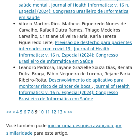
saúde mental
,
Journal of Health Informatics: v. 16 n.
Especial (2024): Congresso Brasileiro de Informática
em Saúde
Vitoria Martins Rios, Matheus Figueiredo Nunes de
Carvalho, Rafaell Dutra Ramos, Thiago Medeiros
Carvalho, Cristiane Oliveira Faria, Karla Tereza
Figueiredo Leite,
Previsão de desfecho para pacientes
internados com covid-19
,
Journal of Health
Informatics: v. 16 n. Especial (2024): Congresso
Brasileiro de Informática em Saúde
Leandro Pedrosa, Layane Grazielle Souza Dias, Renata
Dutra Braga, Fábio Nogueira de Lucena, Rejane Faria
Ribeiro-Rotta,
Desenvolvimento de aplicativo para
monitorar risco de câncer de boca
,
Journal of Health
Informatics: v. 16 n. Especial (2024): Congresso
Brasileiro de Informática em Saúde
<<
<
4
5
6
7
8
9
10
11
12
13
>
>>
Você também pode
iniciar uma pesquisa avançada por
similaridade
para este artigo.