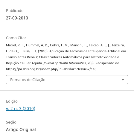
Publicado
27-09-2010
Como Citar
Maciel, R. F., Hummel, A. D., Cohrs, F. M., Mancini, F., Falcão, A. E. J., Teixeira,
F. de O., … Pisa, I. T. (2010). Aplicação de Técnicas de Inteligência Artificial em
Transplantes Renais: Classificadores Automáticos para Nefrotoxicidade e
Rejeição Celular Aguda.
Journal of Health Informatics
,
2
(3). Recuperado de
https://jhi.sbis.org.br/index.php/jhi-sbis/article/view/116
Fomatos de Citação
Edição
v. 2 n. 3 (2010)
Seção
Artigo Original