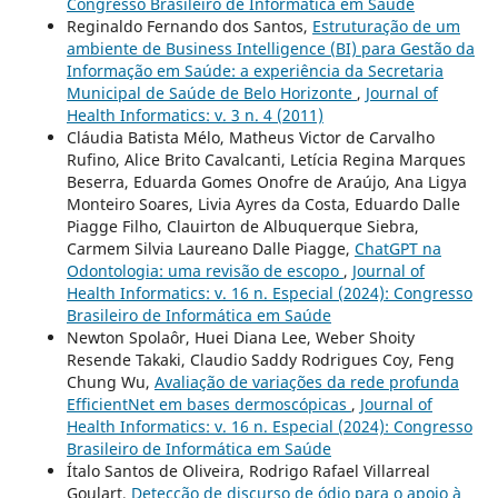
Congresso Brasileiro de Informática em Saúde
Reginaldo Fernando dos Santos,
Estruturação de um
ambiente de Business Intelligence (BI) para Gestão da
Informação em Saúde: a experiência da Secretaria
Municipal de Saúde de Belo Horizonte
,
Journal of
Health Informatics: v. 3 n. 4 (2011)
Cláudia Batista Mélo, Matheus Victor de Carvalho
Rufino, Alice Brito Cavalcanti, Letícia Regina Marques
Beserra, Eduarda Gomes Onofre de Araújo, Ana Ligya
Monteiro Soares, Livia Ayres da Costa, Eduardo Dalle
Piagge Filho, Clauirton de Albuquerque Siebra,
Carmem Silvia Laureano Dalle Piagge,
ChatGPT na
Odontologia: uma revisão de escopo
,
Journal of
Health Informatics: v. 16 n. Especial (2024): Congresso
Brasileiro de Informática em Saúde
Newton Spolaôr, Huei Diana Lee, Weber Shoity
Resende Takaki, Claudio Saddy Rodrigues Coy, Feng
Chung Wu,
Avaliação de variações da rede profunda
EfficientNet em bases dermoscópicas
,
Journal of
Health Informatics: v. 16 n. Especial (2024): Congresso
Brasileiro de Informática em Saúde
Ítalo Santos de Oliveira, Rodrigo Rafael Villarreal
Goulart,
Detecção de discurso de ódio para o apoio à