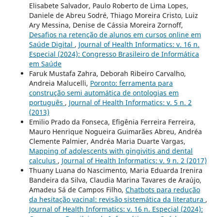
Elisabete Salvador, Paulo Roberto de Lima Lopes,
Daniele de Abreu Sodré, Thiago Moreira Cristo, Luiz
Ary Messina, Denise de Cássia Moreira Zornoff,
Desafios na retenção de alunos em cursos online em
Saúde Digital
,
Journal of Health Informatics: v. 16 n.
Especial (2024): Congresso Brasileiro de Informática
em Saúde
Faruk Mustafa Zahra, Deborah Ribeiro Carvalho,
Andreia Malucelli,
Poronto: ferramenta para
construção semi automática de ontologias em
português
,
Journal of Health Informatics: v. 5 n. 2
(2013)
Emilio Prado da Fonseca, Efigênia Ferreira Ferreira,
Mauro Henrique Nogueira Guimarães Abreu, Andréa
Clemente Palmier, Andréa Maria Duarte Vargas,
Mapping of adolescents with gingivitis and dental
calculus
,
Journal of Health Informatics: v. 9 n. 2 (2017)
Thuany Luana do Nascimento, Maria Eduarda Irenira
Bandeira da Silva, Claudia Marina Tavares de Araújo,
Amadeu Sá de Campos Filho,
Chatbots para redução
da hesitação vacinal: revisão sistemática da literatura
,
Journal of Health Informatics: v. 16 n. Especial (2024):