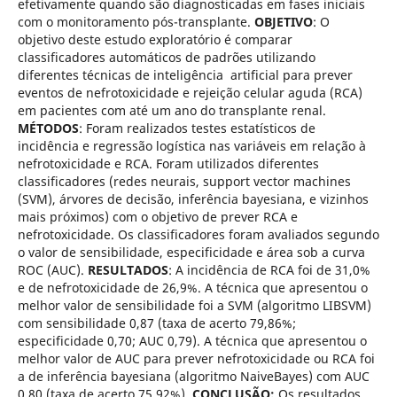
efetivamente quando são diagnosticadas em fases iniciais
com o monitoramento pós-transplante.
OBJETIVO
: O
objetivo deste estudo exploratório é comparar
classificadores automáticos de padrões utilizando
diferentes técnicas de inteligência artificial para prever
eventos de nefrotoxicidade e rejeição celular aguda (RCA)
em pacientes com até um ano do transplante renal.
MÉTODOS
: Foram realizados testes estatísticos de
incidência e regressão logística nas variáveis em relação à
nefrotoxicidade e RCA. Foram utilizados diferentes
classificadores (redes neurais, support vector machines
(SVM), árvores de decisão, inferência bayesiana, e vizinhos
mais próximos) com o objetivo de prever RCA e
nefrotoxicidade. Os classificadores foram avaliados segundo
o valor de sensibilidade, especificidade e área sob a curva
ROC (AUC).
RESULTADOS
: A incidência de RCA foi de 31,0%
e de nefrotoxicidade de 26,9%. A técnica que apresentou o
melhor valor de sensibilidade foi a SVM (algoritmo LIBSVM)
com sensibilidade 0,87 (taxa de acerto 79,86%;
especificidade 0,70; AUC 0,79). A técnica que apresentou o
melhor valor de AUC para prever nefrotoxicidade ou RCA foi
a de inferência bayesiana (algoritmo NaiveBayes) com AUC
0,80 (taxa de acerto 75,92%).
CONCLUSÃO:
Os resultados