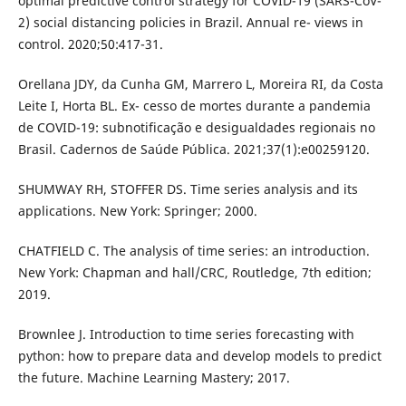
optimal predictive control strategy for COVID-19 (SARS-CoV-
2) social distancing policies in Brazil. Annual re- views in
control. 2020;50:417-31.
Orellana JDY, da Cunha GM, Marrero L, Moreira RI, da Costa
Leite I, Horta BL. Ex- cesso de mortes durante a pandemia
de COVID-19: subnotificação e desigualdades regionais no
Brasil. Cadernos de Saúde Pública. 2021;37(1):e00259120.
SHUMWAY RH, STOFFER DS. Time series analysis and its
applications. New York: Springer; 2000.
CHATFIELD C. The analysis of time series: an introduction.
New York: Chapman and hall/CRC, Routledge, 7th edition;
2019.
Brownlee J. Introduction to time series forecasting with
python: how to prepare data and develop models to predict
the future. Machine Learning Mastery; 2017.