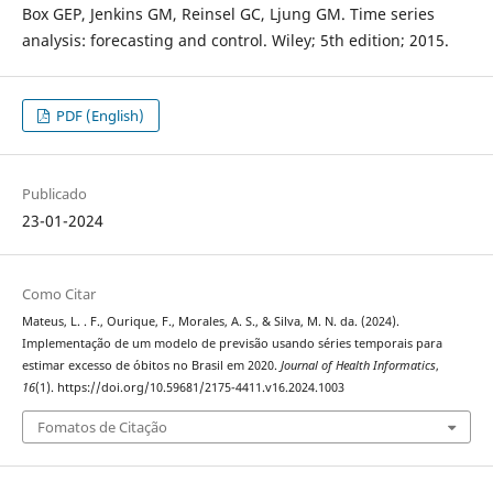
Box GEP, Jenkins GM, Reinsel GC, Ljung GM. Time series
analysis: forecasting and control. Wiley; 5th edition; 2015.
PDF (English)
Publicado
23-01-2024
Como Citar
Mateus, L. . F., Ourique, F., Morales, A. S., & Silva, M. N. da. (2024).
Implementação de um modelo de previsão usando séries temporais para
estimar excesso de óbitos no Brasil em 2020.
Journal of Health Informatics
,
16
(1). https://doi.org/10.59681/2175-4411.v16.2024.1003
Fomatos de Citação