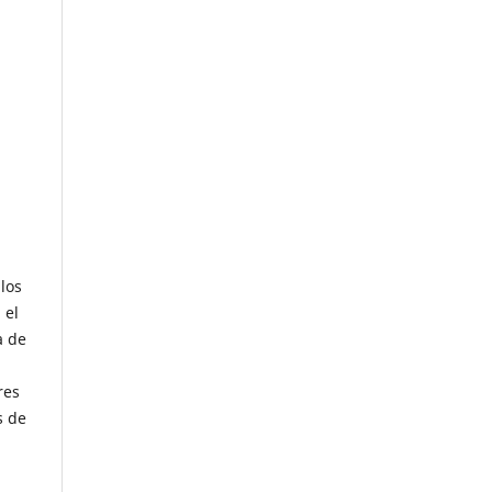
los
 el
a de
res
s de