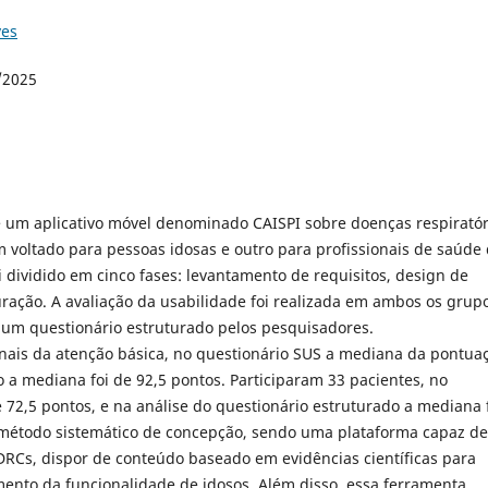
ves
/2025
de um aplicativo móvel denominado CAISPI sobre doenças respiratór
um voltado para pessoas idosas e outro para profissionais de saúde
 dividido em cinco fases: levantamento de requisitos, design de
guração. A avaliação da usabilidade foi realizada em ambos os grup
e um questionário estruturado pelos pesquisadores.
onais da atenção básica, no questionário SUS a mediana da pontua
o a mediana foi de 92,5 pontos. Participaram 33 pacientes, no
72,5 pontos, e na análise do questionário estruturado a mediana 
método sistemático de concepção, sendo uma plataforma capaz de
Cs, dispor de conteúdo baseado em evidências científicas para
ento da funcionalidade de idosos. Além disso, essa ferramenta