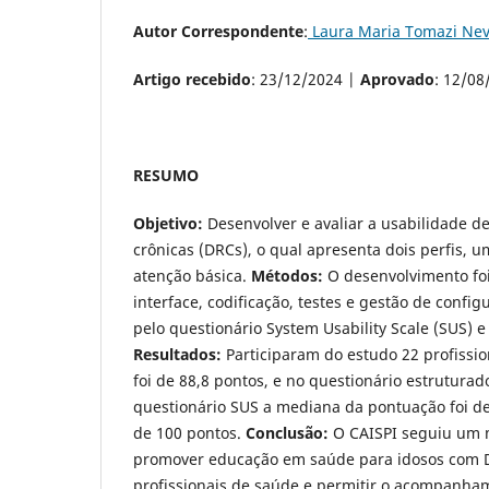
Autor Correspondente
:
Laura Maria Tomazi Ne
Artigo recebido
: 23/12/2024 |
Aprovado
: 12/08
RESUMO
Objetivo:
Desenvolver e avaliar a usabilidade 
crônicas (DRCs), o qual apresenta dois perfis, 
atenção básica.
Métodos:
O desenvolvimento foi
interface, codificação, testes e gestão de confi
pelo questionário System Usability Scale (SUS) 
Resultados:
Participaram do estudo 22 profissi
foi de 88,8 pontos, e no questionário estruturad
questionário SUS a mediana da pontuação foi de 
de 100 pontos.
Conclusão:
O CAISPI seguiu um 
promover educação em saúde para idosos com DR
profissionais de saúde e permitir o acompanham