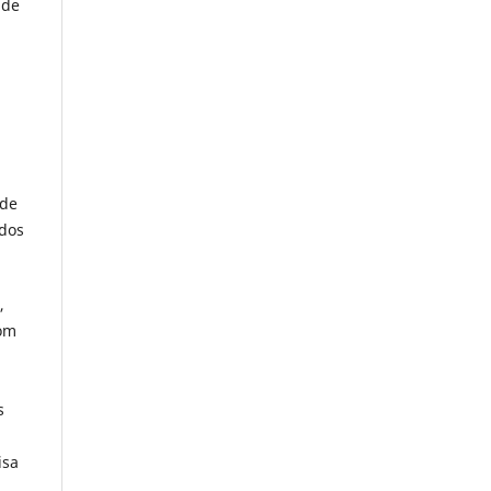
 de
 de
 dos
,
com
s
a
isa