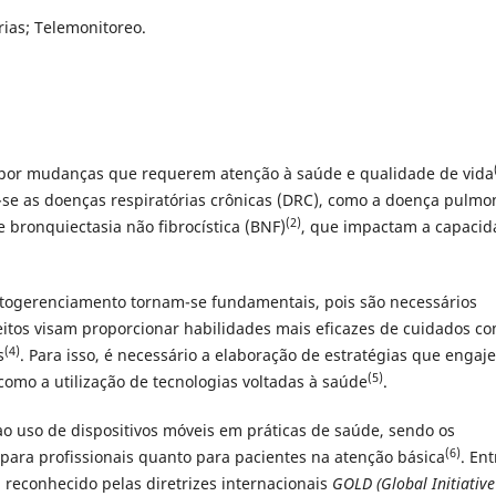
ias; Telemonitoreo.
por mudanças que requerem atenção à saúde e qualidade de vida
-se as doenças respiratórias crônicas (DRC), como a doença pulmo
(2)
e bronquiectasia não fibrocística (BNF)
, que impactam a capacid
utogerenciamento tornam-se fundamentais, pois são necessários
eitos visam proporcionar habilidades mais eficazes de cuidados c
(4)
s
. Para isso, é necessário a elaboração de estratégias que engaj
(
5)
 como a utilização de tecnologias voltadas à saúde
.
o ao uso de dispositivos móveis em práticas de saúde, sendo os
(6)
o para profissionais quanto para pacientes na atenção básica
. Ent
 reconhecido pelas diretrizes internacionais
GOLD (Global Initiative