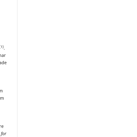
(1)
.
nar
ade
om
em
re
 for