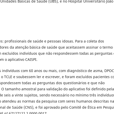
 Unidades Básicas de Saúde (UBS), e no Hospital Universitário João
es: profissionais de saúde e pessoas idosas. Para a coleta dos
adores da atenção básica de saúde que aceitassem assinar o termo
ram excluídos indivíduos que não respondessem todas as perguntas
om o aplicativo CAISPI.
os indivíduos com 60 anos ou mais, com diagnóstico de asma, DPOC
r o TCLE e soubessem ler e escrever, e foram excluídos pacientes 
respondessem todas as perguntas dos questionários e que não
. O tamanho amostral para validação do aplicativo foi definido pela
de seis a vinte sujeitos, sendo necessário no mínimo três indivíduo
o atendeu as normas da pesquisa com seres humanos descritas n
nal de Saúde (CNS), e foi aprovado pelo Comitê de Ética em Pesqu
AE nº 67127122.2.0000.0017.