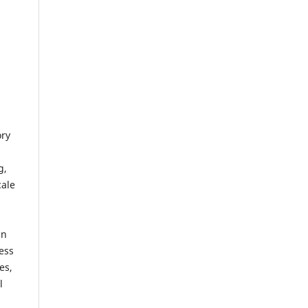
ory
g,
cale
an
ess
es,
l