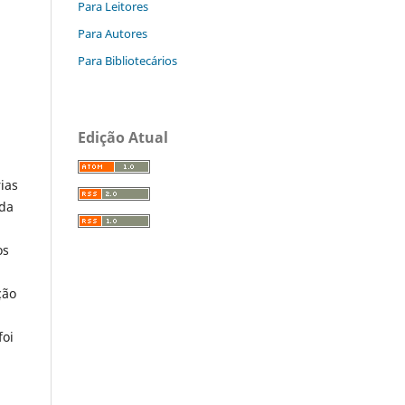
Para Leitores
Para Autores
Para Bibliotecários
Edição Atual
ias
 da
os
ção
foi