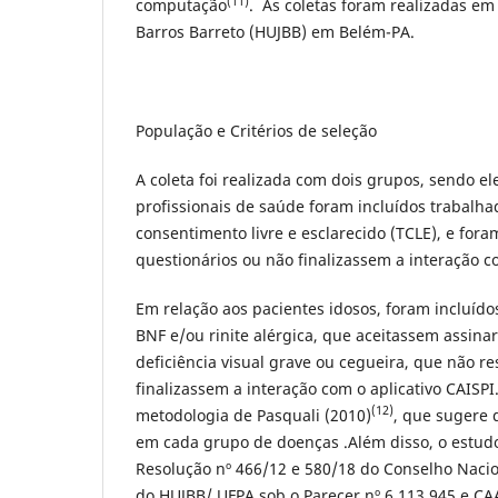
(11)
computação
. As coletas foram realizadas em
Barros Barreto (HUJBB) em Belém-PA.
População e Critérios de seleção
A coleta foi realizada com dois grupos, sendo el
profissionais de saúde foram incluídos trabalh
consentimento livre e esclarecido (TCLE), e fo
questionários ou não finalizassem a interação c
Em relação aos pacientes idosos, foram incluíd
BNF e/ou rinite alérgica, que aceitassem assina
deficiência visual grave ou cegueira, que não 
finalizassem a interação com o aplicativo CAISPI
(12)
metodologia de Pasquali (2010)
, que sugere 
em cada grupo de doenças .Além disso, o estud
Resolução nº 466/12 e 580/18 do Conselho Nacio
do HUJBB/ UFPA sob o Parecer nº 6.113.945 e CA