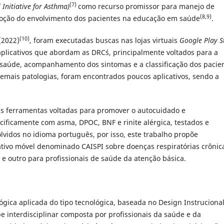
(7)
 Initiative for Asthma)
como recurso promissor para manejo de
(8,9)
ção do envolvimento dos pacientes na educação em saúde
.
(10)
(2022)
, foram executadas buscas nas lojas virtuais
Google Play S
aplicativos que abordam as DRC´s, principalmente voltados para a
saúde, acompanhamento dos sintomas e a classificação dos pacie
demais patologias, foram encontrados poucos aplicativos, sendo a
as ferramentas voltadas para promover o autocuidado e
ficamente com asma, DPOC, BNF e rinite alérgica, testados e
lvidos no idioma português, por isso, este trabalho propõe
cativo móvel denominado CAISPI sobre doenças respiratórias crônic
 e outro para profissionais de saúde da atenção básica.
gica aplicada do tipo tecnológica, baseada no Design Instruciona
 interdisciplinar composta por profissionais da saúde e da