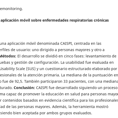
lemonitoring.
a aplicación móvil sobre enfermedades respiratorias crónicas
e una aplicación móvil denominada CAISPI, centrada en las
rfiles de usuario: uno dirigido a personas mayores y otro a
Métodos:
El desarrollo se dividió en cinco fases: levantamiento de
pruebas y gestión de configuración. La usabilidad fue evaluada en
ability Scale (SUS) y un cuestionario estructurado elaborado por 
fesionales de la atención primaria. La mediana de la puntuación en
do fue de 92,5. También participaron 33 pacientes, con una median
cturado.
Conclusión:
CAISPI fue desarrollado siguiendo un proceso
orma capaz de promover la educación en salud para personas mayo
r contenidos basados en evidencia científica para los profesionale
lidad de las personas mayores. Además, la herramienta mostró
d, siendo bien aceptada por ambos grupos evaluados.