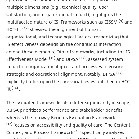
multiple dimensions (e.g., technical quality, user
satisfaction, and organizational impact), highlights the
(9)
multifaceted nature of IS. Frameworks such as CISSM
and
(18)
HOT-fit
stressed the alignment of human,
organizational, and technological factors, recognizing that
IS effectiveness depends on the continuous interaction
among these elements. Other frameworks, including the IS
(11)
(17)
Effectiveness Model
and DIPSA
, assessed system
impact on organizational goals and processes to ensure
(17)
strategic and operational alignment. Notably, DIPSA
explicitly builds upon the core variables established in HOT-
(18)
fit
.
The evaluated frameworks also differ significantly in scope.
DIPSA prioritizes performance and stakeholder benefits,
whereas the Infoway Benefits Evaluation Framework
(13)
focuses on accessibility and quality of care. The Content,
(16)
Context, and Process framework
specifically analyzes
(11)