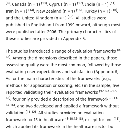
(8)
(13)
(17)
(11)
, Canada (n = 1)
, Cyprus (n = 1)
, India (n = 1)
,
(14)
(16)
(10)
Iran (n = 1)
, New Zealand (n = 1)
, Turkey (n = 1)
,
(18)
and the United Kingdom (n = 1)
. All studies were
published in English and from 1999 onward, although most
were published after 2006. The primary characteristics of
these studies are provided in Appendix 5.
(8-
The studies introduced a range of evaluation frameworks
18)
. Among the dimensions described in the papers, those
assessing quality were the most common, followed by those
evaluating user expectations and satisfaction (Appendix 6).
As for the main characteristics of the frameworks (e.g.,
methods for application or scoring, etc.) in the sample, five
(9-10-15-17-
reported validating their evaluation frameworks
18)
(8-13-
, four only provided a description of the framework
14-16)
, and two developed and applied a framework without
(11-12)
validation
. All studies provided an evaluation
(8-10,12-18)
(11)
framework for IS in healthcare
, except for one
,
which applied its framework in the healthcare sector but