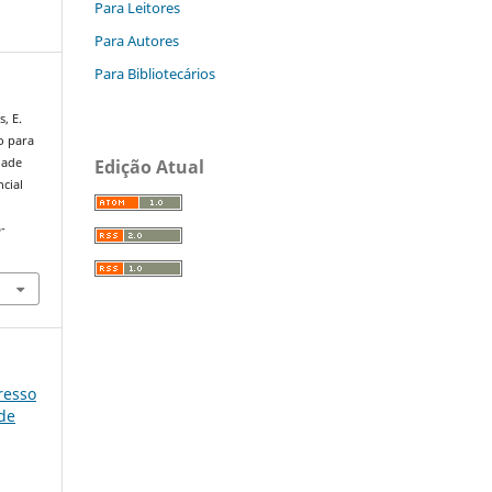
Para Leitores
Para Autores
Para Bibliotecários
s, E.
o para
Edição Atual
dade
cial
-
gresso
úde