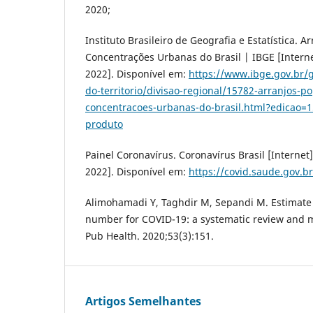
2020;
Instituto Brasileiro de Geografia e Estatística. A
Concentrações Urbanas do Brasil | IBGE [Interne
2022]. Disponível em:
https://www.ibge.gov.br/
do-territorio/divisao-regional/15782-arranjos-po
concentracoes-urbanas-do-brasil.html?edicao=
produto
Painel Coronavírus. Coronavírus Brasil [Internet]
2022]. Disponível em:
https://covid.saude.gov.br
Alimohamadi Y, Taghdir M, Sepandi M. Estimate 
number for COVID-19: a systematic review and m
Pub Health. 2020;53(3):151.
Artigos Semelhantes