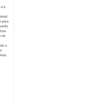
 e à
erial
o para
everão
 Essa
o do
ndo a
ue
íveis