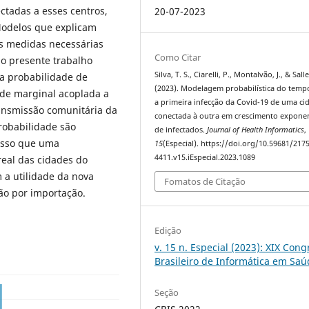
ctadas a esses centros,
20-07-2023
Modelos que explicam
s medidas necessárias
Como Citar
 o presente trabalho
Silva, T. S., Ciarelli, P., Montalvão, J., & Salle
a probabilidade de
(2023). Modelagem probabilística do temp
ade marginal acoplada a
a primeira infecção da Covid-19 de uma ci
ansmissão comunitária da
conectada à outra em crescimento exponen
probabilidade são
de infectados.
Journal of Health Informatics
,
passo que uma
15
(Especial). https://doi.org/10.59681/2175
4411.v15.iEspecial.2023.1089
real das cidades do
 a utilidade da nova
Fomatos de Citação
ção por importação.
Edição
v. 15 n. Especial (2023): XIX Con
Brasileiro de Informática em Sa
Seção