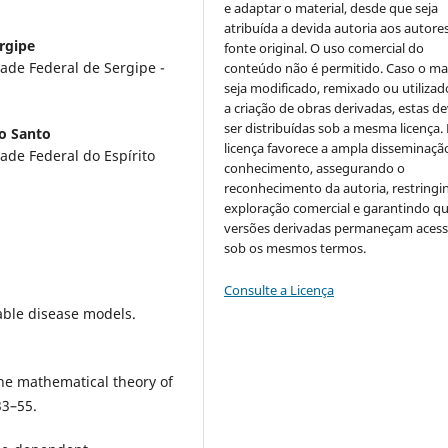
e adaptar o material, desde que seja
atribuída a devida autoria aos autores
rgipe
fonte original. O uso comercial do
ade Federal de Sergipe -
conteúdo não é permitido. Caso o mat
seja modificado, remixado ou utilizad
a criação de obras derivadas, estas d
ser distribuídas sob a mesma licença.
to Santo
licença favorece a ampla disseminaçã
ade Federal do Espírito
conhecimento, assegurando o
reconhecimento da autoria, restringi
exploração comercial e garantindo q
versões derivadas permaneçam acess
sob os mesmos termos.
Consulte a Licença
able disease models.
he mathematical theory of
33–55.