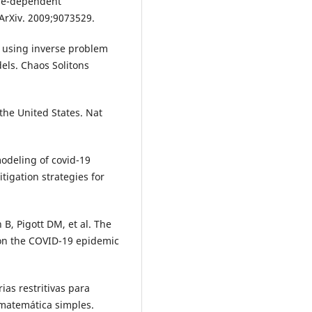
ime-dependent
 ArXiv. 2009;9073529.
 using inverse problem
dels. Chaos Solitons
the United States. Nat
odeling of covid-19
tigation strategies for
B, Pigott DM, et al. The
 on the COVID-19 epidemic
rias restritivas para
matemática simples.