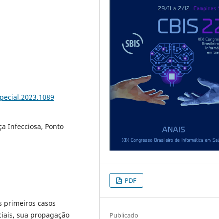
special.2023.1089
a Infecciosa, Ponto
PDF
s primeiros casos
iais, sua propagação
Publicado