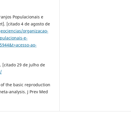
rranjos Populacionais e
t]. [citado 4 de agosto de
geociencias/organizacao-
pulacionais-e-
15944&t=acesso-ao-
. [citado 29 de julho de
/
of the basic reproduction
eta-analysis. J Prev Med