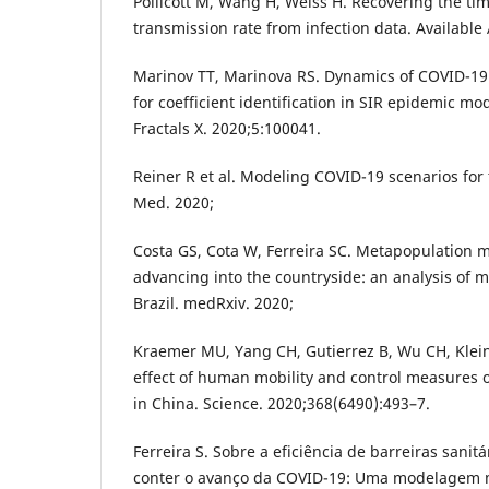
Pollicott M, Wang H, Weiss H. Recovering the t
transmission rate from infection data. Available
Marinov TT, Marinova RS. Dynamics of COVID-19
for coefficient identification in SIR epidemic mo
Fractals X. 2020;5:100041.
Reiner R et al. Modeling COVID-19 scenarios for 
Med. 2020;
Costa GS, Cota W, Ferreira SC. Metapopulation m
advancing into the countryside: an analysis of mi
Brazil. medRxiv. 2020;
Kraemer MU, Yang CH, Gutierrez B, Wu CH, Klein 
effect of human mobility and control measures
in China. Science. 2020;368(6490):493–7.
Ferreira S. Sobre a eficiência de barreiras sanitá
conter o avanço da COVID-19: Uma modelagem 