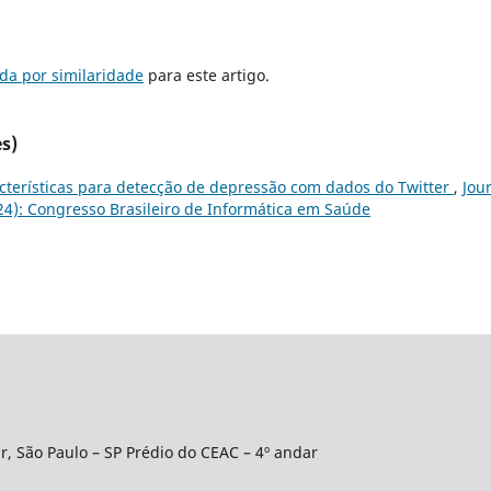
da por similaridade
para este artigo.
s)
cterísticas para detecção de depressão com dados do Twitter
,
Jou
2024): Congresso Brasileiro de Informática em Saúde
r, São Paulo – SP Prédio do CEAC – 4º andar