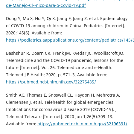
de-Manejo-Cl--nico-para-o-Covid-19.pdf
Dong Y, Mo X, Hu Y, Qi X, Jiang F, Jiang Z, et al. Epidemiology
of COVID-19 among children in China. Pediatrics [Internet].
2020;145(6). Available from:
https://pediatrics.aappublications.org/content/pediatrics/145/
Bashshur R, Doarn CR, Frenk JM, Kvedar JC, Woolliscroft JO.
Telemedicine and the COVID-19 pandemic, lessons for the
future [Internet]. Vol. 26, Telemedicine and e-Health.
Telemed J E Health; 2020. p. 571–3. Available from:
https://pubmed.ncbi.nlm.nih.gov/32275485/
Smith AC, Thomas E, Snoswell CL, Haydon H, Mehrotra A,
Clemensen J, et al. Telehealth for global emergencies:
Implications for coronavirus disease 2019 (COVID-19). J
Telemed Telecare [Internet]. 2020 Jun 1;26(5):309–13.
Available from:
https://pubmed.ncbi.nlm.nih.gov/32196391/