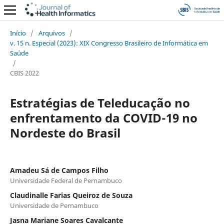
Início
/
Arquivos
/
v. 15 n. Especial (2023): XIX Congresso Brasileiro de Informática em
Saúde
/
CBIS 2022
Estratégias de Teleducação no
enfrentamento da COVID-19 no
Nordeste do Brasil
Amadeu Sá de Campos Filho
Universidade Federal de Pernambuco
Claudinalle Farias Queiroz de Souza
Universidade de Pernambuco
Jasna Mariane Soares Cavalcante