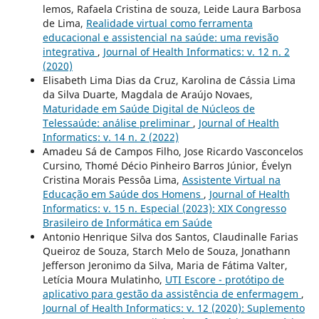
lemos, Rafaela Cristina de souza, Leide Laura Barbosa
de Lima,
Realidade virtual como ferramenta
educacional e assistencial na saúde: uma revisão
integrativa
,
Journal of Health Informatics: v. 12 n. 2
(2020)
Elisabeth Lima Dias da Cruz, Karolina de Cássia Lima
da Silva Duarte, Magdala de Araújo Novaes,
Maturidade em Saúde Digital de Núcleos de
Telessaúde: análise preliminar
,
Journal of Health
Informatics: v. 14 n. 2 (2022)
Amadeu Sá de Campos Filho, Jose Ricardo Vasconcelos
Cursino, Thomé Décio Pinheiro Barros Júnior, Évelyn
Cristina Morais Pessôa Lima,
Assistente Virtual na
Educação em Saúde dos Homens
,
Journal of Health
Informatics: v. 15 n. Especial (2023): XIX Congresso
Brasileiro de Informática em Saúde
Antonio Henrique Silva dos Santos, Claudinalle Farias
Queiroz de Souza, Starch Melo de Souza, Jonathann
Jefferson Jeronimo da Silva, Maria de Fátima Valter,
Letícia Moura Mulatinho,
UTI Escore - protótipo de
aplicativo para gestão da assistência de enfermagem
,
Journal of Health Informatics: v. 12 (2020): Suplemento