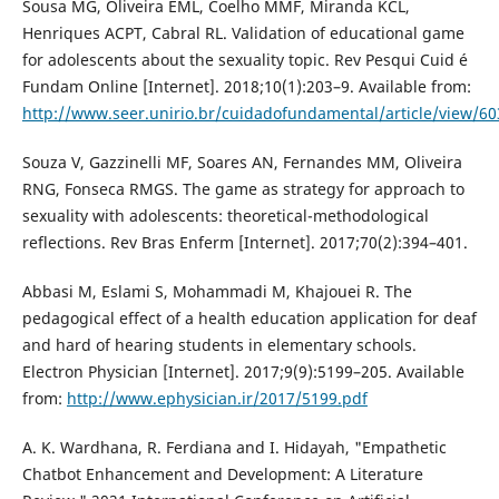
Sousa MG, Oliveira EML, Coelho MMF, Miranda KCL,
Henriques ACPT, Cabral RL. Validation of educational game
for adolescents about the sexuality topic. Rev Pesqui Cuid é
Fundam Online [Internet]. 2018;10(1):203–9. Available from:
http://www.seer.unirio.br/cuidadofundamental/article/view/6
Souza V, Gazzinelli MF, Soares AN, Fernandes MM, Oliveira
RNG, Fonseca RMGS. The game as strategy for approach to
sexuality with adolescents: theoretical-methodological
reflections. Rev Bras Enferm [Internet]. 2017;70(2):394–401.
Abbasi M, Eslami S, Mohammadi M, Khajouei R. The
pedagogical effect of a health education application for deaf
and hard of hearing students in elementary schools.
Electron Physician [Internet]. 2017;9(9):5199–205. Available
from:
http://www.ephysician.ir/2017/5199.pdf
A. K. Wardhana, R. Ferdiana and I. Hidayah, "Empathetic
Chatbot Enhancement and Development: A Literature