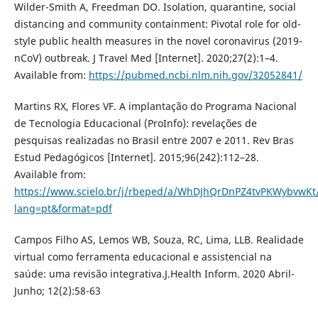
Wilder-Smith A, Freedman DO. Isolation, quarantine, social
distancing and community containment: Pivotal role for old-
style public health measures in the novel coronavirus (2019-
nCoV) outbreak. J Travel Med [Internet]. 2020;27(2):1–4.
Available from:
https://pubmed.ncbi.nlm.nih.gov/32052841/
Martins RX, Flores VF. A implantação do Programa Nacional
de Tecnologia Educacional (ProInfo): revelações de
pesquisas realizadas no Brasil entre 2007 e 2011. Rev Bras
Estud Pedagógicos [Internet]. 2015;96(242):112–28.
Available from:
https://www.scielo.br/j/rbeped/a/WhDJhQrDnPZ4tvPKWybvwKt
lang=pt&format=pdf
Campos Filho AS, Lemos WB, Souza, RC, Lima, LLB. Realidade
virtual como ferramenta educacional e assistencial na
saúde: uma revisão integrativa.J.Health Inform. 2020 Abril-
Junho; 12(2):58-63