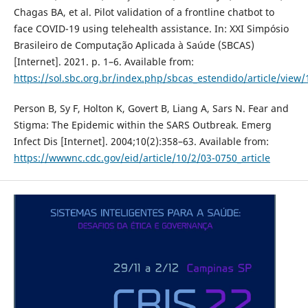
Chagas BA, et al. Pilot validation of a frontline chatbot to
face COVID-19 using telehealth assistance. In: XXI Simpósio
Brasileiro de Computação Aplicada à Saúde (SBCAS)
[Internet]. 2021. p. 1–6. Available from:
https://sol.sbc.org.br/index.php/sbcas_estendido/article/view
Person B, Sy F, Holton K, Govert B, Liang A, Sars N. Fear and
Stigma: The Epidemic within the SARS Outbreak. Emerg
Infect Dis [Internet]. 2004;10(2):358–63. Available from:
https://wwwnc.cdc.gov/eid/article/10/2/03-0750_article