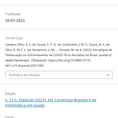
Publicado
20-07-2023
Como Citar
Campos Filho, A. S. de, Souza, C. F. Q. de, Cavalcante, J. M. S., Souza, N. S. de,
Silva, K. de C. L. da, Mulatinho, L. M., … Novaes, M. de A. (2023). Estratégias de
Teleducação no enfrentamento da COVID-19 no Nordeste do Brasil.
Journal of
Health Informatics
,
15
(Especial). https://doi.org/10.59681/2175-
4411.v15.iEspecial.2023.1092
Fomatos de Citação
Edição
v. 15 n. Especial (2023): XIX Congresso Brasileiro de
Informática em Saúde
Seção