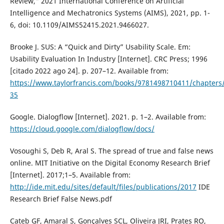
Review," 2021 International Conference on Artificial
Intelligence and Mechatronics Systems (AIMS), 2021, pp. 1-
6, doi: 10.1109/AIMS52415.2021.9466027.
Brooke J. SUS: A “Quick and Dirty” Usability Scale. Em:
Usability Evaluation In Industry [Internet]. CRC Press; 1996
[citado 2022 ago 24]. p. 207–12. Available from:
https://www.taylorfrancis.com/books/9781498710411/chapters
35
Google. Dialogflow [Internet]. 2021. p. 1–2. Available from:
https://cloud.google.com/dialogflow/docs/
Vosoughi S, Deb R, Aral S. The spread of true and false news
online. MIT Initiative on the Digital Economy Research Brief
[Internet]. 2017;1–5. Available from:
http://ide.mit.edu/sites/default/files/publications/2017
IDE
Research Brief False News.pdf
Cateb GF, Amaral S, Gonçalves SCL, Oliveira JRI, Prates RO,