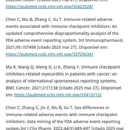
https://pubmed.ncbi.nlm.nih.gov/32422528/
Chen C, Wu B, Zhang C, Xu T. Immune-related adverse
events associated with immune checkpoint inhibitors: An
updated comprehensive disproportionality analysis of the
FDA adverse event reporting system. Int Immunopharmacol.
2021;95:107498 [citado 2025 mai 27]. Disponível em:
https://pubmed.ncbi.nlm.nih.gov/33725634/
Ma R, Wang Q, Meng D, Li K, Zhang Y. Immune checkpoint
inhibitors-related myocarditis in patients with cancer: an
analysis of international spontaneous reporting systems.
BMC Cancer. 2021;21(1):38 [citado 2025 mai 27]. Disponivel
em:
https://pubmed.ncbi.nlm.nih.gov/33413213/
Chen C, Zhang C, Jin Z, Wu B, Xu T. Sex differences in
immune-related adverse events with immune checkpoint
inhibitors: data mining of the FDA adverse event reporting
system.Int J Clin Pharm. 2022;44(3):689-697 [citado 2025 mai