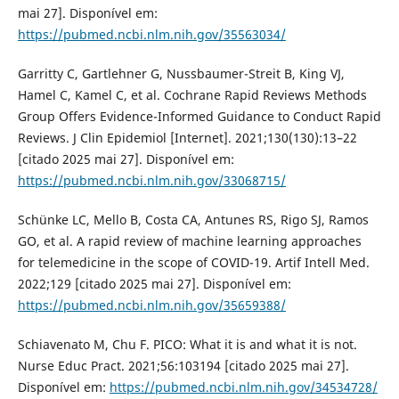
mai 27]. Disponível em:
https://pubmed.ncbi.nlm.nih.gov/35563034/
Garritty C, Gartlehner G, Nussbaumer-Streit B, King VJ,
Hamel C, Kamel C, et al. Cochrane Rapid Reviews Methods
Group Offers Evidence-Informed Guidance to Conduct Rapid
Reviews. J Clin Epidemiol [Internet]. 2021;130(130):13–22
[citado 2025 mai 27]. Disponível em:
https://pubmed.ncbi.nlm.nih.gov/33068715/
Schünke LC, Mello B, Costa CA, Antunes RS, Rigo SJ, Ramos
GO, et al. A rapid review of machine learning approaches
for telemedicine in the scope of COVID-19. Artif Intell Med.
2022;129 [citado 2025 mai 27]. Disponível em:
https://pubmed.ncbi.nlm.nih.gov/35659388/
Schiavenato M, Chu F. PICO: What it is and what it is not.
Nurse Educ Pract. 2021;56:103194 [citado 2025 mai 27].
Disponível em:
https://pubmed.ncbi.nlm.nih.gov/34534728/