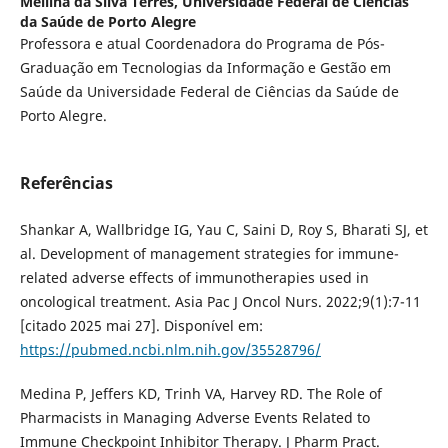
Mellina da Silva Terres,
Universidade Federal de Ciências
da Saúde de Porto Alegre
Professora e atual Coordenadora do Programa de Pós-
Graduação em Tecnologias da Informação e Gestão em
Saúde da Universidade Federal de Ciências da Saúde de
Porto Alegre.
Referências
Shankar A, Wallbridge IG, Yau C, Saini D, Roy S, Bharati SJ, et
al. Development of management strategies for immune-
related adverse effects of immunotherapies used in
oncological treatment. Asia Pac J Oncol Nurs. 2022;9(1):7-11
[citado 2025 mai 27]. Disponível em:
https://pubmed.ncbi.nlm.nih.gov/35528796/
Medina P, Jeffers KD, Trinh VA, Harvey RD. The Role of
Pharmacists in Managing Adverse Events Related to
Immune Checkpoint Inhibitor Therapy. J Pharm Pract.