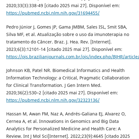
2020;33(3):338-49 [citado 2025 mai 27]. Disponível em:
https://pubmed.ncbi.nlm.nih.gov/31694455/
Pedro Júnior J, Gomes JP, Gama JMBM, Sales ISL, Smit SBA,
Silva MF, et al. Atualização sobre o uso da imunoterapia no
tratamento do Câncer. Braz. J. Hea. Rev. [Internet].
2023;6(3):12101-14 [citado 2025 mai 27]. Disponível em:
https://ojs.brazilianjournals.com.br/ojs/index.php/BJHR/articl
Johnson KB, Patel NR. Biomedical Informatics and Health
Information Technology: a Critical, Pragmatic Collaboration
for Clinical Transformation. J Gen Intern Med.
2020;36(2):530–2 [citado 2025 mai 27]. Disponível em:
https://pubmed.ncbi.nlm.nih.gov/32323136/
Hassan M, Awan FM, Naz A, Andrés-Galiana EJ, Alvarez O,
Cernea A, et al. Innovations in Genomics and Big Data
Analytics for Personalized Medicine and Health Care: A
Review. Int J Mol Sci[Internet]. 2022;23(9):4645 [citado 2025