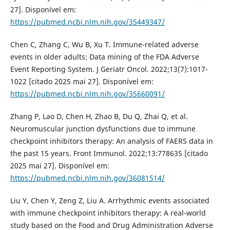
27]. Disponível em:
https://pubmed.ncbi.nlm.nih.gov/35449347/
Chen C, Zhang C, Wu B, Xu T. Immune-related adverse
events in older adults: Data mining of the FDA Adverse
Event Reporting System. J Geriatr Oncol. 2022;13(7):1017-
1022 [citado 2025 mai 27]. Disponível em:
https://pubmed.ncbi.nlm.nih.gov/35660091/
Zhang P, Lao D, Chen H, Zhao B, Du Q, Zhai Q, et al.
Neuromuscular junction dysfunctions due to immune
checkpoint inhibitors therapy: An analysis of FAERS data in
the past 15 years. Front Immunol. 2022;13:778635 [citado
2025 mai 27]. Disponível em:
https://pubmed.ncbi.nlm.nih.gov/36081514/
Liu Y, Chen Y, Zeng Z, Liu A. Arrhythmic events associated
with immune checkpoint inhibitors therapy: A real‐world
study based on the Food and Drug Administration Adverse