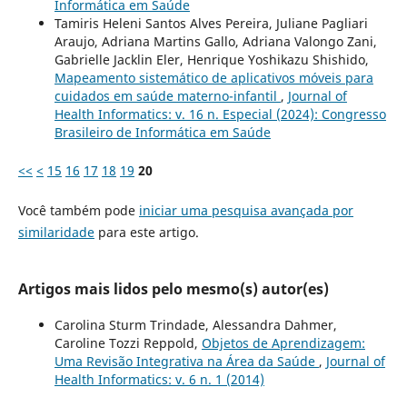
Informática em Saúde
Tamiris Heleni Santos Alves Pereira, Juliane Pagliari
Araujo, Adriana Martins Gallo, Adriana Valongo Zani,
Gabrielle Jacklin Eler, Henrique Yoshikazu Shishido,
Mapeamento sistemático de aplicativos móveis para
cuidados em saúde materno-infantil
,
Journal of
Health Informatics: v. 16 n. Especial (2024): Congresso
Brasileiro de Informática em Saúde
<<
<
15
16
17
18
19
20
Você também pode
iniciar uma pesquisa avançada por
similaridade
para este artigo.
Artigos mais lidos pelo mesmo(s) autor(es)
Carolina Sturm Trindade, Alessandra Dahmer,
Caroline Tozzi Reppold,
Objetos de Aprendizagem:
Uma Revisão Integrativa na Área da Saúde
,
Journal of
Health Informatics: v. 6 n. 1 (2014)