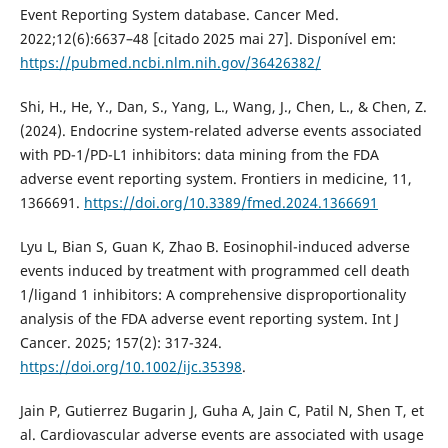
Event Reporting System database. Cancer Med.
2022;12(6):6637–48 [citado 2025 mai 27]. Disponível em:
https://pubmed.ncbi.nlm.nih.gov/36426382/
Shi, H., He, Y., Dan, S., Yang, L., Wang, J., Chen, L., & Chen, Z.
(2024). Endocrine system-related adverse events associated
with PD-1/PD-L1 inhibitors: data mining from the FDA
adverse event reporting system. Frontiers in medicine, 11,
1366691.
https://doi.org/10.3389/fmed.2024.1366691
Lyu L, Bian S, Guan K, Zhao B. Eosinophil-induced adverse
events induced by treatment with programmed cell death
1/ligand 1 inhibitors: A comprehensive disproportionality
analysis of the FDA adverse event reporting system. Int J
Cancer. 2025; 157(2): 317-324.
https://doi.org/10.1002/ijc.35398
.
Jain P, Gutierrez Bugarin J, Guha A, Jain C, Patil N, Shen T, et
al. Cardiovascular adverse events are associated with usage