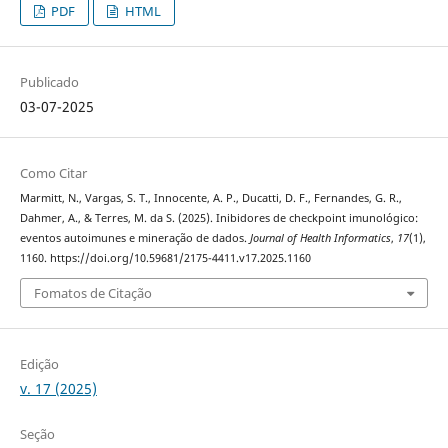
PDF
HTML
Publicado
03-07-2025
Como Citar
Marmitt, N., Vargas, S. T., Innocente, A. P., Ducatti, D. F., Fernandes, G. R.,
Dahmer, A., & Terres, M. da S. (2025). Inibidores de checkpoint imunológico:
eventos autoimunes e mineração de dados.
Journal of Health Informatics
,
17
(1),
1160. https://doi.org/10.59681/2175-4411.v17.2025.1160
Fomatos de Citação
Edição
v. 17 (2025)
Seção