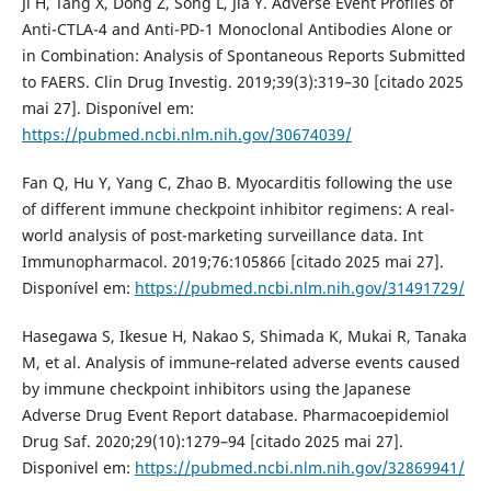
Ji H, Tang X, Dong Z, Song L, Jia Y. Adverse Event Profiles of
Anti-CTLA-4 and Anti-PD-1 Monoclonal Antibodies Alone or
in Combination: Analysis of Spontaneous Reports Submitted
to FAERS. Clin Drug Investig. 2019;39(3):319–30 [citado 2025
mai 27]. Disponível em:
https://pubmed.ncbi.nlm.nih.gov/30674039/
Fan Q, Hu Y, Yang C, Zhao B. Myocarditis following the use
of different immune checkpoint inhibitor regimens: A real-
world analysis of post-marketing surveillance data. Int
Immunopharmacol. 2019;76:105866 [citado 2025 mai 27].
Disponível em:
https://pubmed.ncbi.nlm.nih.gov/31491729/
Hasegawa S, Ikesue H, Nakao S, Shimada K, Mukai R, Tanaka
M, et al. Analysis of immune‐related adverse events caused
by immune checkpoint inhibitors using the Japanese
Adverse Drug Event Report database. Pharmacoepidemiol
Drug Saf. 2020;29(10):1279–94 [citado 2025 mai 27].
Disponivel em:
https://pubmed.ncbi.nlm.nih.gov/32869941/