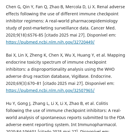
Chen G, Qin Y, Fan Q, Zhao B, Mercola D, Li X. Renal adverse
effects following the use of different immune checkpoint
inhibitor regimens: A real‐world pharmacoepidemiology
study of post‐marketing surveillance data. Cancer Med.
2020;9(18):6576-85 [citado 2025 mai 27]. Disponível em:
https://pubmed.ncbi.nlm.nih.gov/32720449/
Bai X, Lin X, Zheng K, Chen X, Wu X, Huang Y, et al. Mapping
endocrine toxicity spectrum of immune checkpoint
inhibitors: a disproportionality analysis using the WHO
adverse drug reaction database, VigiBase. Endocrine.
2020;69(3):670–81 [citado 2025 mai 27]. Disponível em:
https://pubmed.ncbi.nlm.nih.gov/32507965/
Hu Y, Gong J, Zhang L, Li X, Li X, Zhao B, et al. Colitis
following the use of immune checkpoint inhibitors: A real-
world analysis of spontaneous reports submitted to the FDA
adverse event reporting system. Int Immunopharmacol.
2020;84:106601 [citado 2025 mai 27]. Disponível em: