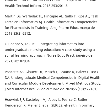
Health Technol Inform. 2018;253:201–5.
Martin LG, Warholak TL, Hincapie AL, Gallo T, Kjos AL, Task
Force on Informatics AJ. Health Informatics Competencies
for Pharmacists in Training. Am J Pharm Educ. março de
2019;83(2):6512.
O’Connor S, LaRue E. Integrating informatics into
undergraduate nursing education: A case study using a
spiral learning approach. Nurse Educ Pract. janeiro de
2021;50:102934.
Poncette AS, Glauert DL, Mosch L, Braune K, Balzer F, Back
DA. Undergraduate Medical Competencies in Digital Health
and Curricular Module Development: Mixed Methods Study.
J Med Internet Res. 29 de outubro de 2020;22(10):e22161.
Houwink EJF, Kasteleyn MJ, Alpay L, Pearce C, Butler-
Henderson K, Meijer E, et al. SERIES: eHealth in primary