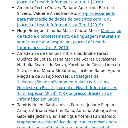
Journal of Health Informatics: v. 1 n. 1 (2009)
Amanda Rocha Chaves, Tatiane Aparecida Barroso
Silvério, Valdene Alves Barroso,
Pré-processamento
para mineração de dados de pacientes com HIV
,
Journal of Health Informatics: v. 7 n. 1 (2015)
Hugo Bulegon, Claudia Maria Cabral Moro,
Mineração
de texto e o processamento de linguagem natural em
sumários de alta hospitalar
,
Journal of Health
Informatics: v. 2 n. 2 (2010)
Amadeu Sá de Campos Filho, Claudinalle Farias
Queiroz de Souza, Jasna Mariane Soares Cavalcante,
Nathalia Soares de Souza, Karolina de Cássia Lima da
Silva, Letícia Moura Mulatinho, Lucilene Rafael Aguiar,
Magdala de Araújo Novaes,
Estratégias de
Teleducação no enfrentamento da COVID-19 no
Nordeste do Brasil
,
Journal of Health Informatics: v.
15 n. Especial (2023): XIX Congresso Brasileiro de
Informática em Saúde
Tamiris Heleni Santos Alves Pereira, Juliane Pagliari
Araujo, Adriana Martins Gallo, Adriana Valongo Zani,
Gabrielle Jacklin Eler, Henrique Yoshikazu Shishido,
Mapeamento sistemático de aplicativos móveis para
cuidados em saúde materno-infantil
,
Journal of