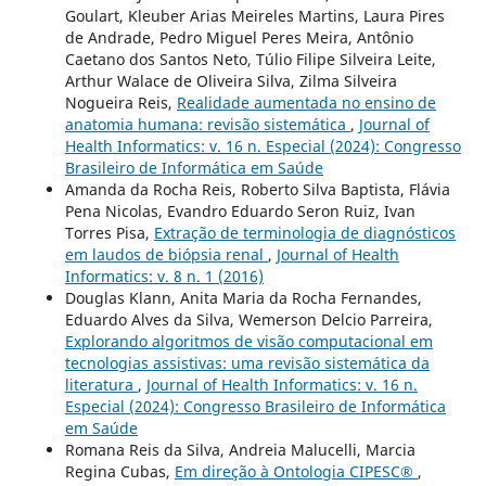
Goulart, Kleuber Arias Meireles Martins, Laura Pires
de Andrade, Pedro Miguel Peres Meira, Antônio
Caetano dos Santos Neto, Túlio Filipe Silveira Leite,
Arthur Walace de Oliveira Silva, Zilma Silveira
Nogueira Reis,
Realidade aumentada no ensino de
anatomia humana: revisão sistemática
,
Journal of
Health Informatics: v. 16 n. Especial (2024): Congresso
Brasileiro de Informática em Saúde
Amanda da Rocha Reis, Roberto Silva Baptista, Flávia
Pena Nicolas, Evandro Eduardo Seron Ruiz, Ivan
Torres Pisa,
Extração de terminologia de diagnósticos
em laudos de biópsia renal
,
Journal of Health
Informatics: v. 8 n. 1 (2016)
Douglas Klann, Anita Maria da Rocha Fernandes,
Eduardo Alves da Silva, Wemerson Delcio Parreira,
Explorando algoritmos de visão computacional em
tecnologias assistivas: uma revisão sistemática da
literatura
,
Journal of Health Informatics: v. 16 n.
Especial (2024): Congresso Brasileiro de Informática
em Saúde
Romana Reis da Silva, Andreia Malucelli, Marcia
Regina Cubas,
Em direção à Ontologia CIPESC®
,