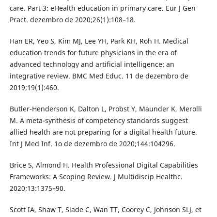
care. Part 3: eHealth education in primary care. Eur J Gen
Pract. dezembro de 2020;26(1):108–18.
Han ER, Yeo S, Kim MJ, Lee YH, Park KH, Roh H. Medical
education trends for future physicians in the era of
advanced technology and artificial intelligence: an
integrative review. BMC Med Educ. 11 de dezembro de
2019;19(1):460.
Butler-Henderson K, Dalton L, Probst Y, Maunder K, Merolli
M. A meta-synthesis of competency standards suggest
allied health are not preparing for a digital health future.
Int J Med Inf. 1o de dezembro de 2020;144:104296.
Brice S, Almond H. Health Professional Digital Capabilities
Frameworks: A Scoping Review. J Multidiscip Healthc.
2020;13:1375–90.
Scott IA, Shaw T, Slade C, Wan TT, Coorey C, Johnson SLJ, et