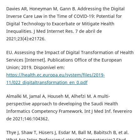
Davies AR, Honeyman M, Gann B. Addressing the Digital
Inverse Care Law in the Time of COVID-19: Potential for
Digital Technology to Exacerbate or Mitigate Health
Inequalities. J Med Internet Res. 7 de abril de
2021;23(4):e21726.
EU. Assessing the Impact of Digital Transformation of Health
Services [Internet]. Publications Office of the European
Union; 2019. Disponível em:
https://health.ec.europa.eu/system/files/2019-
11/022_digitaltransformation_en_0.pdf
Almalki M, Jamal A, Househ M, Alhefzi M. A multi-
perspective approach to developing the Saudi Health
Informatics Competency Framework. Int J Med Inf. fevereiro
de 2021;146:104362.
Thye J, Shaw T, Hüsers J, Esdar M, Ball M, Babitsch B, et al.
What Are Inter-Professional eHealth Competencies? Stud