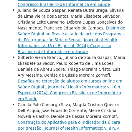
Congresso Brasileiro de Informática em Saúde
Juliano de Souza Gaspar, Renata Dutra Braga, Silvana
de Lima Vieira dos Santos, Maria Elisabete Salvador,
Cristiana Leite Carvalho, Débora Dupas Gonçalves do
Nascimento, Francisco Eduardo de Campos,
Ensino de
Saúde Digital no Brasil: estado da arte dos Programas
de Pós-graduação Stricto Sensu
,
Journal of Health
Informatics: v. 16 n. Especial (2024): Congresso
Brasileiro de Informática em Saúde
Gilberto Vieira Branco, Juliano de Souza Gaspar, Maria
Elisabete Salvador, Paulo Roberto de Lima Lopes,
Daniele de Abreu Sodré, Thiago Moreira Cristo, Luiz
Ary Messina, Denise de Cássia Moreira Zornoff,
Desafios na retenção de alunos em cursos online em
Saúde Digital
,
Journal of Health Informatics: v. 16 n.
Especial (2024): Congresso Brasileiro de Informática
em Saúde
Camila Polo Camargo Silva, Magda Cristina Queiroz
Dell'Acqua, José Eduardo Corrente, Meire Cristina
Novelli e Castro, Denise de Cássia Moreira Zornoff,
Construção do Aplicativo para o indicador de úlcera
por pressão
,
Journal of Health Informatics: v. 8 n. 4