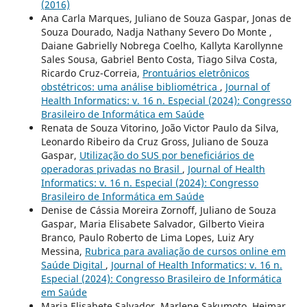
(2016)
Ana Carla Marques, Juliano de Souza Gaspar, Jonas de
Souza Dourado, Nadja Nathany Severo Do Monte ,
Daiane Gabrielly Nobrega Coelho, Kallyta Karollynne
Sales Sousa, Gabriel Bento Costa, Tiago Silva Costa,
Ricardo Cruz-Correia,
Prontuários eletrônicos
obstétricos: uma análise bibliométrica
,
Journal of
Health Informatics: v. 16 n. Especial (2024): Congresso
Brasileiro de Informática em Saúde
Renata de Souza Vitorino, João Victor Paulo da Silva,
Leonardo Ribeiro da Cruz Gross, Juliano de Souza
Gaspar,
Utilização do SUS por beneficiários de
operadoras privadas no Brasil
,
Journal of Health
Informatics: v. 16 n. Especial (2024): Congresso
Brasileiro de Informática em Saúde
Denise de Cássia Moreira Zornoff, Juliano de Souza
Gaspar, Maria Elisabete Salvador, Gilberto Vieira
Branco, Paulo Roberto de Lima Lopes, Luiz Ary
Messina,
Rubrica para avaliação de cursos online em
Saúde Digital
,
Journal of Health Informatics: v. 16 n.
Especial (2024): Congresso Brasileiro de Informática
em Saúde
Maria Elisabete Salvador, Marlene Sakumoto, Heimar