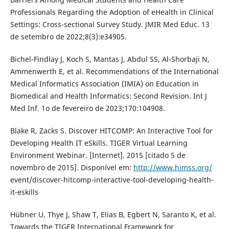
Professionals Regarding the Adoption of eHealth in Clinical
Settings: Cross-sectional Survey Study. JMIR Med Educ. 13
de setembro de 2022;8(3):e34905.
Bichel-Findlay J, Koch S, Mantas J, Abdul SS, Al-Shorbaji N,
Ammenwerth E, et al. Recommendations of the International
Medical Informatics Association (IMIA) on Education in
Biomedical and Health Informatics: Second Revision. Int J
Med Inf. 1o de fevereiro de 2023;170:104908.
Blake R, Zacks S. Discover HITCOMP: An Interactive Tool for
Developing Health IT eSkills. TIGER Virtual Learning
Environment Webinar. [Internet]. 2015 [citado 5 de
novembro de 2015]. Disponível em:
http://www.himss.org/
event/discover-hitcomp-interactive-tool-developing-health-
it-eskills
Hübner U, Thye J, Shaw T, Elias B, Egbert N, Saranto K, et al.
Towards the TIGER International Framework for