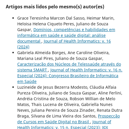
Artigos mais lidos pelo mesmo(s) autor(es)
Grace Teresinha Marcon Dal Sasso, Heimar Marin,
Heloisa Helena Ciqueto Peres, Juliano de Souza
Gaspar,
Domínios, competências e habilidades em
informática em saúde e saúde digital: análise
documental
,
Journal of Health Informatics: v. 16
(2024)
Gabriela Almeida Borges, Ane Caroline Oliveira,
Mariana Leal Pires, Juliano de Souza Gaspar,
Caracterização dos Núcleos de Telessaúde através do
sistema SMART
,
Journal of Health Informatics: v. 16 n.
Especial (2024): Congresso Brasileiro de Informática
em Saúde
Luzineide de Jesus Bezerra Modesto, Cláudia Alfaia
Pureza Oliveira, Juliano de Souza Gaspar, Aline Ferlini,
Andréia Cristina de Souza, Robson Willian de Melo
Matos, Thais Lucena de Oliveira, Gabriella Nunes
Neves, Juliana Pereira de Souza Zinader, Renata Dutra
Braga, Silvana de Lima Vieira dos Santos,
Prospecção
de Cursos em Saúde Digital no Brasil
,
Journal of
Health Informatics: v. 15 n. Especial (2023): XIX