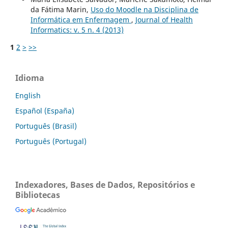
da Fátima Marin,
Uso do Moodle na Disciplina de
Informática em Enfermagem
,
Journal of Health
Informatics: v. 5 n. 4 (2013)
1
2
>
>>
Idioma
English
Español (España)
Português (Brasil)
Português (Portugal)
Indexadores, Bases de Dados, Repositórios e
Bibliotecas