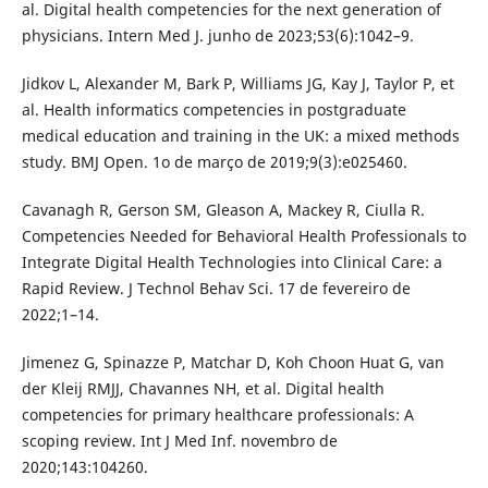
al. Digital health competencies for the next generation of
physicians. Intern Med J. junho de 2023;53(6):1042–9.
Jidkov L, Alexander M, Bark P, Williams JG, Kay J, Taylor P, et
al. Health informatics competencies in postgraduate
medical education and training in the UK: a mixed methods
study. BMJ Open. 1o de março de 2019;9(3):e025460.
Cavanagh R, Gerson SM, Gleason A, Mackey R, Ciulla R.
Competencies Needed for Behavioral Health Professionals to
Integrate Digital Health Technologies into Clinical Care: a
Rapid Review. J Technol Behav Sci. 17 de fevereiro de
2022;1–14.
Jimenez G, Spinazze P, Matchar D, Koh Choon Huat G, van
der Kleij RMJJ, Chavannes NH, et al. Digital health
competencies for primary healthcare professionals: A
scoping review. Int J Med Inf. novembro de
2020;143:104260.