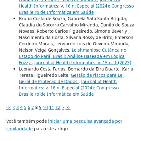
Health Informatics: v. 16 n. Especial (2024): Congresso
Brasileiro de Informática em Saúde
Bruna Costa de Souza, Gabriela Sato Santa Brígida,
Claudia do Socorro Carvalho Miranda, Danilo de Souza
Novaes, Roberto Carlos Figueiredo, Simone Beverly
Nascimento da Costa, Silvana Rossy de Brito, Emerson
Cordeiro Morais, Leonardo Luis de Oliveira Miranda,
Nelson Veiga Gonçalves,
Leishmaniose Cutânea no
Estado do Pará, Brasil: Análise Baseada em Lógica
Fuzzy
,
Journal of Health Informatics: v. 15 n. 1 (2023)
Leonardo Costa Farias, Bernardo da Eira Duarte, Karla
Tereza Figueiredo Leite,
Gestão de riscos para Lei
Geral de Proteção de Dados
,
Journal of Health
Informatics: v. 16 n. Especial (2024): Congresso
Brasileiro de Informática em Saúde
<<
<
3
4
5
6
7
8
9
10
11
12
>
>>
Você também pode
iniciar uma pesquisa avançada por
similaridade
para este artigo.