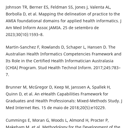
Johnson TR, Berner ES, Feldman SS, Jones J, Valenta AL,
Borbolla D, et al. Mapping the delineation of practice to the
AMIA foundational domains for applied health informatics. J
Am Med Inform Assoc JAMIA. 25 de setembro de
2023;30(10):1593–8.
Martin-Sanchez F, Rowlands D, Schaper L, Hansen D. The
Australian Health Informatics Competencies Framework and
Its Role in the Certified Health Informatician Australasia
(CHIA) Program. Stud Health Technol Inform. 2017;245:783–
7.
Brunner M, McGregor D, Keep M, Janssen A, Spallek H,
Quinn D, et al. An eHealth Capabilities Framework for
Graduates and Health Professionals: Mixed-Methods Study. J
Med Internet Res. 15 de maio de 2018;20(5):e10229.
Cummings E, Moran G, Woods L, Almond H, Procter P,
Makeham M, et al. Methodology for the Development of the