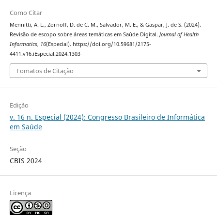
Como Citar
Mennitti, A. L., Zornoff, D. de C. M., Salvador, M. E., & Gaspar, J. de S. (2024).
Revisão de escopo sobre áreas temáticas em Saúde Digital.
Journal of Health
Informatics
,
16
(Especial). https://doi.org/10.59681/2175-
4411.v16.iEspecial.2024.1303
Fomatos de Citação
Edição
v. 16 n. Especial (2024): Congresso Brasileiro de Informática
em Saúde
Seção
CBIS 2024
Licença