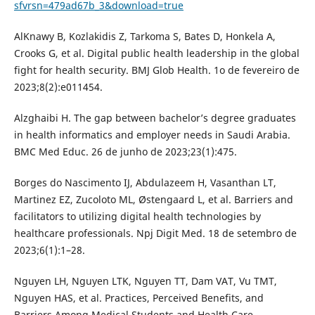
sfvrsn=479ad67b_3&download=true
AlKnawy B, Kozlakidis Z, Tarkoma S, Bates D, Honkela A,
Crooks G, et al. Digital public health leadership in the global
fight for health security. BMJ Glob Health. 1o de fevereiro de
2023;8(2):e011454.
Alzghaibi H. The gap between bachelor’s degree graduates
in health informatics and employer needs in Saudi Arabia.
BMC Med Educ. 26 de junho de 2023;23(1):475.
Borges do Nascimento IJ, Abdulazeem H, Vasanthan LT,
Martinez EZ, Zucoloto ML, Østengaard L, et al. Barriers and
facilitators to utilizing digital health technologies by
healthcare professionals. Npj Digit Med. 18 de setembro de
2023;6(1):1–28.
Nguyen LH, Nguyen LTK, Nguyen TT, Dam VAT, Vu TMT,
Nguyen HAS, et al. Practices, Perceived Benefits, and
Barriers Among Medical Students and Health Care