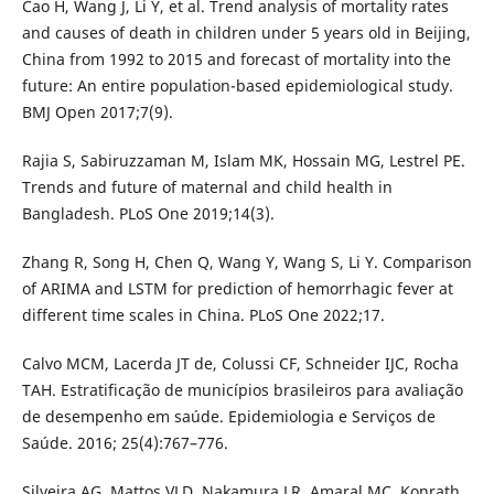
Cao H, Wang J, Li Y, et al. Trend analysis of mortality rates
and causes of death in children under 5 years old in Beijing,
China from 1992 to 2015 and forecast of mortality into the
future: An entire population-based epidemiological study.
BMJ Open 2017;7(9).
Rajia S, Sabiruzzaman M, Islam MK, Hossain MG, Lestrel PE.
Trends and future of maternal and child health in
Bangladesh. PLoS One 2019;14(3).
Zhang R, Song H, Chen Q, Wang Y, Wang S, Li Y. Comparison
of ARIMA and LSTM for prediction of hemorrhagic fever at
different time scales in China. PLoS One 2022;17.
Calvo MCM, Lacerda JT de, Colussi CF, Schneider IJC, Rocha
TAH. Estratificação de municípios brasileiros para avaliação
de desempenho em saúde. Epidemiologia e Serviços de
Saúde. 2016; 25(4):767–776.
Silveira AG, Mattos VLD, Nakamura LR, Amaral MC, Konrath