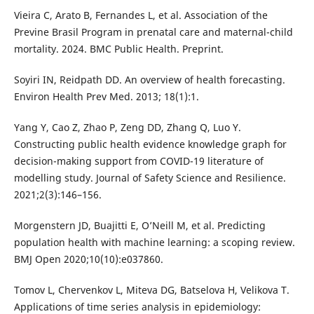
Vieira C, Arato B, Fernandes L, et al. Association of the
Previne Brasil Program in prenatal care and maternal-child
mortality. 2024. BMC Public Health. Preprint.
Soyiri IN, Reidpath DD. An overview of health forecasting.
Environ Health Prev Med. 2013; 18(1):1.
Yang Y, Cao Z, Zhao P, Zeng DD, Zhang Q, Luo Y.
Constructing public health evidence knowledge graph for
decision-making support from COVID-19 literature of
modelling study. Journal of Safety Science and Resilience.
2021;2(3):146–156.
Morgenstern JD, Buajitti E, O’Neill M, et al. Predicting
population health with machine learning: a scoping review.
BMJ Open 2020;10(10):e037860.
Tomov L, Chervenkov L, Miteva DG, Batselova H, Velikova T.
Applications of time series analysis in epidemiology: