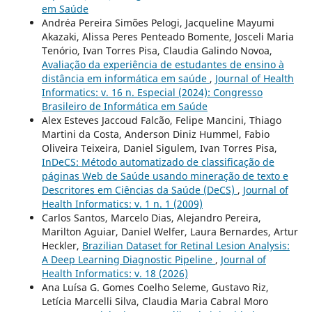
em Saúde
Andréa Pereira Simões Pelogi, Jacqueline Mayumi
Akazaki, Alissa Peres Penteado Bomente, Josceli Maria
Tenório, Ivan Torres Pisa, Claudia Galindo Novoa,
Avaliação da experiência de estudantes de ensino à
distância em informática em saúde
,
Journal of Health
Informatics: v. 16 n. Especial (2024): Congresso
Brasileiro de Informática em Saúde
Alex Esteves Jaccoud Falcão, Felipe Mancini, Thiago
Martini da Costa, Anderson Diniz Hummel, Fabio
Oliveira Teixeira, Daniel Sigulem, Ivan Torres Pisa,
InDeCS: Método automatizado de classificação de
páginas Web de Saúde usando mineração de texto e
Descritores em Ciências da Saúde (DeCS)
,
Journal of
Health Informatics: v. 1 n. 1 (2009)
Carlos Santos, Marcelo Dias, Alejandro Pereira,
Marilton Aguiar, Daniel Welfer, Laura Bernardes, Artur
Heckler,
Brazilian Dataset for Retinal Lesion Analysis:
A Deep Learning Diagnostic Pipeline
,
Journal of
Health Informatics: v. 18 (2026)
Ana Luísa G. Gomes Coelho Seleme, Gustavo Riz,
Letícia Marcelli Silva, Claudia Maria Cabral Moro