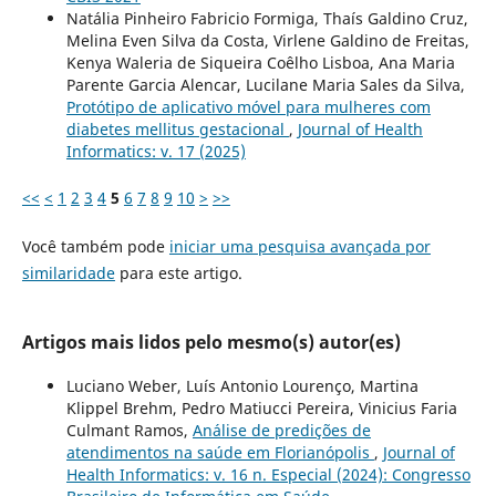
Natália Pinheiro Fabricio Formiga, Thaís Galdino Cruz,
Melina Even Silva da Costa, Virlene Galdino de Freitas,
Kenya Waleria de Siqueira Coêlho Lisboa, Ana Maria
Parente Garcia Alencar, Lucilane Maria Sales da Silva,
Protótipo de aplicativo móvel para mulheres com
diabetes mellitus gestacional
,
Journal of Health
Informatics: v. 17 (2025)
<<
<
1
2
3
4
5
6
7
8
9
10
>
>>
Você também pode
iniciar uma pesquisa avançada por
similaridade
para este artigo.
Artigos mais lidos pelo mesmo(s) autor(es)
Luciano Weber, Luís Antonio Lourenço, Martina
Klippel Brehm, Pedro Matiucci Pereira, Vinicius Faria
Culmant Ramos,
Análise de predições de
atendimentos na saúde em Florianópolis
,
Journal of
Health Informatics: v. 16 n. Especial (2024): Congresso