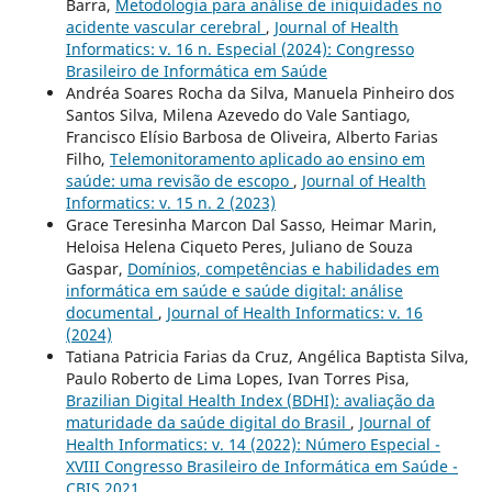
Barra,
Metodologia para análise de iniquidades no
acidente vascular cerebral
,
Journal of Health
Informatics: v. 16 n. Especial (2024): Congresso
Brasileiro de Informática em Saúde
Andréa Soares Rocha da Silva, Manuela Pinheiro dos
Santos Silva, Milena Azevedo do Vale Santiago,
Francisco Elísio Barbosa de Oliveira, Alberto Farias
Filho,
Telemonitoramento aplicado ao ensino em
saúde: uma revisão de escopo
,
Journal of Health
Informatics: v. 15 n. 2 (2023)
Grace Teresinha Marcon Dal Sasso, Heimar Marin,
Heloisa Helena Ciqueto Peres, Juliano de Souza
Gaspar,
Domínios, competências e habilidades em
informática em saúde e saúde digital: análise
documental
,
Journal of Health Informatics: v. 16
(2024)
Tatiana Patricia Farias da Cruz, Angélica Baptista Silva,
Paulo Roberto de Lima Lopes, Ivan Torres Pisa,
Brazilian Digital Health Index (BDHI): avaliação da
maturidade da saúde digital do Brasil
,
Journal of
Health Informatics: v. 14 (2022): Número Especial -
XVIII Congresso Brasileiro de Informática em Saúde -
CBIS 2021