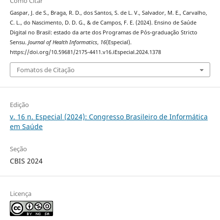
Como Citar
Gaspar, J. de S., Braga, R. D., dos Santos, S. de L. V., Salvador, M. E., Carvalho,
C. L., do Nascimento, D. D. G., & de Campos, F. E. (2024). Ensino de Saúde
Digital no Brasil: estado da arte dos Programas de Pós-graduação Stricto
Sensu.
Journal of Health Informatics
,
16
(Especial).
https://doi.org/10.59681/2175-4411.v16.iEspecial.2024.1378
Fomatos de Citação
Edição
v. 16 n. Especial (2024): Congresso Brasileiro de Informática
em Saúde
Seção
CBIS 2024
Licença