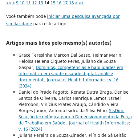
<<
<
9
10
11
12
13
14
15
16
17
18
>
>>
Você também pode
iniciar uma pesquisa avançada por
similaridade
para este artigo.
Artigos mais lidos pelo mesmo(s) autor(es)
Grace Teresinha Marcon Dal Sasso, Heimar Marin,
Heloisa Helena Ciqueto Peres, Juliano de Souza
Gaspar,
Domínios, competências e habilidades em
informática em saúde e saúde digital: análise
documental
,
Journal of Health Informatics: v. 16
(2024)
Daniel do Prado Pagotto, Renata Dutra Braga, Denise
Santos de Oliveira, Carlos Henrique Lemos, Israel
Pietrobon, Vinícius Prates Araújo, Cândido Vieira
Borges Júnior, Antonio Isidro da Silva Filho,
SisDim:
Solução tecnológica para o Dimensionamento da Força
de Trabalho em Saúde
,
Journal of Health Informatics:
v. 16 (2024)
Juliana Pereira de Souza-Zinader, Plínio de Sá Leitão