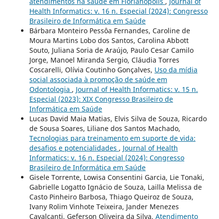
atendimentos na saúde em Florianópolis
,
Journal of
Health Informatics: v. 16 n. Especial (2024): Congresso
Brasileiro de Informática em Saúde
Bárbara Monteiro Pessôa Fernandes, Caroline de
Moura Martins Lobo dos Santos, Carolina Abbott
Souto, Juliana Soria de Araújo, Paulo Cesar Camilo
Jorge, Manoel Miranda Sergio, Cláudia Torres
Coscarelli, Olívia Coutinho Gonçalves,
Uso da mídia
social associada à promoção de saúde em
Odontologia
,
Journal of Health Informatics: v. 15 n.
Especial (2023): XIX Congresso Brasileiro de
Informática em Saúde
Lucas David Maia Matias, Elvis Silva de Souza, Ricardo
de Sousa Soares, Liliane dos Santos Machado,
Tecnologias para treinamento em suporte de vida:
desafios e potencialidades
,
Journal of Health
Informatics: v. 16 n. Especial (2024): Congresso
Brasileiro de Informática em Saúde
Gisele Torrente, Lowisa Consentini Garcia, Lie Tonaki,
Gabrielle Logatto Ignácio de Souza, Lailla Melissa de
Casto Pinheiro Barbosa, Thiago Queiroz de Souza,
Ivany Rolim Vinhote Teixeira, Jander Menezes
Cavalcanti, Geferson Oliveira da Silva,
Atendimento