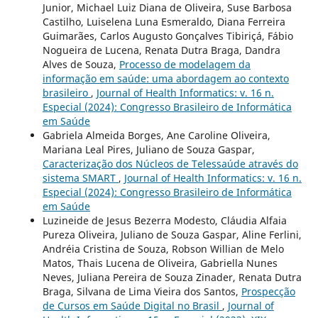
Junior, Michael Luiz Diana de Oliveira, Suse Barbosa
Castilho, Luiselena Luna Esmeraldo, Diana Ferreira
Guimarães, Carlos Augusto Gonçalves Tibiriçá, Fábio
Nogueira de Lucena, Renata Dutra Braga, Dandra
Alves de Souza,
Processo de modelagem da
informação em saúde: uma abordagem ao contexto
brasileiro
,
Journal of Health Informatics: v. 16 n.
Especial (2024): Congresso Brasileiro de Informática
em Saúde
Gabriela Almeida Borges, Ane Caroline Oliveira,
Mariana Leal Pires, Juliano de Souza Gaspar,
Caracterização dos Núcleos de Telessaúde através do
sistema SMART
,
Journal of Health Informatics: v. 16 n.
Especial (2024): Congresso Brasileiro de Informática
em Saúde
Luzineide de Jesus Bezerra Modesto, Cláudia Alfaia
Pureza Oliveira, Juliano de Souza Gaspar, Aline Ferlini,
Andréia Cristina de Souza, Robson Willian de Melo
Matos, Thais Lucena de Oliveira, Gabriella Nunes
Neves, Juliana Pereira de Souza Zinader, Renata Dutra
Braga, Silvana de Lima Vieira dos Santos,
Prospecção
de Cursos em Saúde Digital no Brasil
,
Journal of