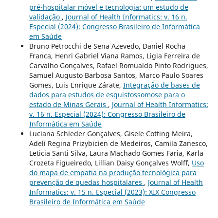
pré-hospitalar móvel e tecnologia: um estudo de
validação
,
Journal of Health Informatics: v. 16 n.
Especial (2024): Congresso Brasileiro de Informática
em Saúde
Bruno Petrocchi de Sena Azevedo, Daniel Rocha
Franca, Henri Gabriel Viana Ramos, Ligia Ferreira de
Carvalho Gonçalves, Rafael Romualdo Pinto Rodrigues,
Samuel Augusto Barbosa Santos, Marco Paulo Soares
Gomes, Luis Enrique Zárate,
Integração de bases de
dados para estudos de esquistossomose para o
estado de Minas Gerais
,
Journal of Health Informatics:
v. 16 n. Especial (2024): Congresso Brasileiro de
Informática em Saúde
Luciana Schleder Gonçalves, Gisele Cotting Meira,
Adeli Regina Prizybicien de Medeiros, Camila Zanesco,
Leticia Santi Silva, Laura Machado Gomes Faria, Karla
Crozeta Figueiredo, Lillian Daisy Gonçalves Wolff,
Uso
do mapa de empatia na produção tecnológica para
prevenção de quedas hospitalares
,
Journal of Health
Informatics: v. 15 n. Especial (2023): XIX Congresso
Brasileiro de Informática em Saúde