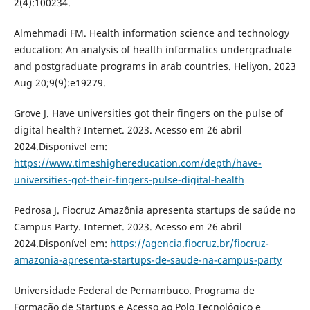
2(4):100234.
Almehmadi FM. Health information science and technology
education: An analysis of health informatics undergraduate
and postgraduate programs in arab countries. Heliyon. 2023
Aug 20;9(9):e19279.
Grove J. Have universities got their fingers on the pulse of
digital health? Internet. 2023. Acesso em 26 abril
2024.Disponível em:
https://www.timeshighereducation.com/depth/have-
universities-got-their-fingers-pulse-digital-health
Pedrosa J. Fiocruz Amazônia apresenta startups de saúde no
Campus Party. Internet. 2023. Acesso em 26 abril
2024.Disponível em:
https://agencia.fiocruz.br/fiocruz-
amazonia-apresenta-startups-de-saude-na-campus-party
Universidade Federal de Pernambuco. Programa de
Formação de Startups e Acesso ao Polo Tecnológico e