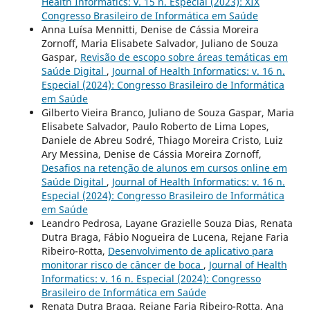
Health Informatics: v. 15 n. Especial (2023): XIX
Congresso Brasileiro de Informática em Saúde
Anna Luísa Mennitti, Denise de Cássia Moreira
Zornoff, Maria Elisabete Salvador, Juliano de Souza
Gaspar,
Revisão de escopo sobre áreas temáticas em
Saúde Digital
,
Journal of Health Informatics: v. 16 n.
Especial (2024): Congresso Brasileiro de Informática
em Saúde
Gilberto Vieira Branco, Juliano de Souza Gaspar, Maria
Elisabete Salvador, Paulo Roberto de Lima Lopes,
Daniele de Abreu Sodré, Thiago Moreira Cristo, Luiz
Ary Messina, Denise de Cássia Moreira Zornoff,
Desafios na retenção de alunos em cursos online em
Saúde Digital
,
Journal of Health Informatics: v. 16 n.
Especial (2024): Congresso Brasileiro de Informática
em Saúde
Leandro Pedrosa, Layane Grazielle Souza Dias, Renata
Dutra Braga, Fábio Nogueira de Lucena, Rejane Faria
Ribeiro-Rotta,
Desenvolvimento de aplicativo para
monitorar risco de câncer de boca
,
Journal of Health
Informatics: v. 16 n. Especial (2024): Congresso
Brasileiro de Informática em Saúde
Renata Dutra Braga, Rejane Faria Ribeiro-Rotta, Ana