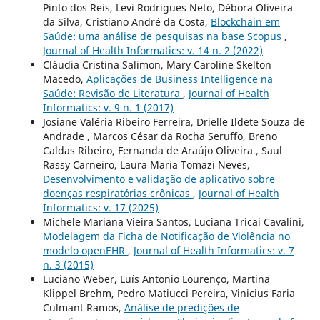
Pinto dos Reis, Levi Rodrigues Neto, Débora Oliveira
da Silva, Cristiano André da Costa,
Blockchain em
Saúde: uma análise de pesquisas na base Scopus
,
Journal of Health Informatics: v. 14 n. 2 (2022)
Cláudia Cristina Salimon, Mary Caroline Skelton
Macedo,
Aplicações de Business Intelligence na
Saúde: Revisão de Literatura
,
Journal of Health
Informatics: v. 9 n. 1 (2017)
Josiane Valéria Ribeiro Ferreira, Drielle Ildete Souza de
Andrade , Marcos César da Rocha Seruffo, Breno
Caldas Ribeiro, Fernanda de Araújo Oliveira , Saul
Rassy Carneiro, Laura Maria Tomazi Neves,
Desenvolvimento e validação de aplicativo sobre
doenças respiratórias crônicas
,
Journal of Health
Informatics: v. 17 (2025)
Michele Mariana Vieira Santos, Luciana Tricai Cavalini,
Modelagem da Ficha de Notificação de Violência no
modelo openEHR
,
Journal of Health Informatics: v. 7
n. 3 (2015)
Luciano Weber, Luís Antonio Lourenço, Martina
Klippel Brehm, Pedro Matiucci Pereira, Vinicius Faria
Culmant Ramos,
Análise de predições de