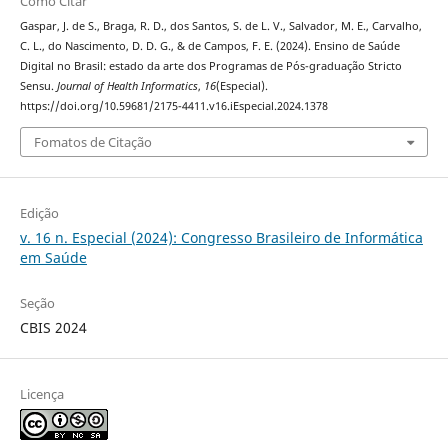
Como Citar
Gaspar, J. de S., Braga, R. D., dos Santos, S. de L. V., Salvador, M. E., Carvalho,
C. L., do Nascimento, D. D. G., & de Campos, F. E. (2024). Ensino de Saúde
Digital no Brasil: estado da arte dos Programas de Pós-graduação Stricto
Sensu.
Journal of Health Informatics
,
16
(Especial).
https://doi.org/10.59681/2175-4411.v16.iEspecial.2024.1378
Fomatos de Citação
Edição
v. 16 n. Especial (2024): Congresso Brasileiro de Informática
em Saúde
Seção
CBIS 2024
Licença