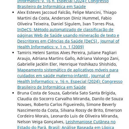
Informatics: v. 16 n. Especial (2024): Congresso
Brasileiro de Informática em Saúde
Alex Esteves Jaccoud Falcão, Felipe Mancini, Thiago
Martini da Costa, Anderson Diniz Hummel, Fabio
Oliveira Teixeira, Daniel Sigulem, Ivan Torres Pisa,
InDeCS: Método automatizado de classificação de
páginas Web de Saúde usando mineração de texto e
Descritores em Ciências da Saúde (DeCS)
,
Journal of
Health Informatics: v. 1 n. 1 (2009)
Tamiris Heleni Santos Alves Pereira, Juliane Pagliari
Araujo, Adriana Martins Gallo, Adriana Valongo Zani,
Gabrielle Jacklin Eler, Henrique Yoshikazu Shishido,
Mapeamento sistemático de aplicativos móveis para
cuidados em saúde materno-infantil
,
Journal of
Health Informatics: v. 16 n. Especial (2024): Congresso
Brasileiro de Informática em Saúde
Bruna Costa de Souza, Gabriela Sato Santa Brígida,
Claudia do Socorro Carvalho Miranda, Danilo de Souza
Novaes, Roberto Carlos Figueiredo, Simone Beverly
Nascimento da Costa, Silvana Rossy de Brito, Emerson
Cordeiro Morais, Leonardo Luis de Oliveira Miranda,
Nelson Veiga Gonçalves,
Leishmaniose Cutânea no
Estado do Pará, Brasil: Análise Baseada em Lógica