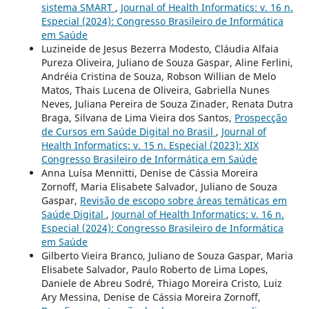
sistema SMART
,
Journal of Health Informatics: v. 16 n.
Especial (2024): Congresso Brasileiro de Informática
em Saúde
Luzineide de Jesus Bezerra Modesto, Cláudia Alfaia
Pureza Oliveira, Juliano de Souza Gaspar, Aline Ferlini,
Andréia Cristina de Souza, Robson Willian de Melo
Matos, Thais Lucena de Oliveira, Gabriella Nunes
Neves, Juliana Pereira de Souza Zinader, Renata Dutra
Braga, Silvana de Lima Vieira dos Santos,
Prospecção
de Cursos em Saúde Digital no Brasil
,
Journal of
Health Informatics: v. 15 n. Especial (2023): XIX
Congresso Brasileiro de Informática em Saúde
Anna Luísa Mennitti, Denise de Cássia Moreira
Zornoff, Maria Elisabete Salvador, Juliano de Souza
Gaspar,
Revisão de escopo sobre áreas temáticas em
Saúde Digital
,
Journal of Health Informatics: v. 16 n.
Especial (2024): Congresso Brasileiro de Informática
em Saúde
Gilberto Vieira Branco, Juliano de Souza Gaspar, Maria
Elisabete Salvador, Paulo Roberto de Lima Lopes,
Daniele de Abreu Sodré, Thiago Moreira Cristo, Luiz
Ary Messina, Denise de Cássia Moreira Zornoff,