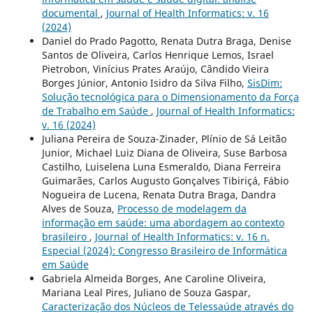
documental
,
Journal of Health Informatics: v. 16
(2024)
Daniel do Prado Pagotto, Renata Dutra Braga, Denise
Santos de Oliveira, Carlos Henrique Lemos, Israel
Pietrobon, Vinícius Prates Araújo, Cândido Vieira
Borges Júnior, Antonio Isidro da Silva Filho,
SisDim:
Solução tecnológica para o Dimensionamento da Força
de Trabalho em Saúde
,
Journal of Health Informatics:
v. 16 (2024)
Juliana Pereira de Souza-Zinader, Plínio de Sá Leitão
Junior, Michael Luiz Diana de Oliveira, Suse Barbosa
Castilho, Luiselena Luna Esmeraldo, Diana Ferreira
Guimarães, Carlos Augusto Gonçalves Tibiriçá, Fábio
Nogueira de Lucena, Renata Dutra Braga, Dandra
Alves de Souza,
Processo de modelagem da
informação em saúde: uma abordagem ao contexto
brasileiro
,
Journal of Health Informatics: v. 16 n.
Especial (2024): Congresso Brasileiro de Informática
em Saúde
Gabriela Almeida Borges, Ane Caroline Oliveira,
Mariana Leal Pires, Juliano de Souza Gaspar,
Caracterização dos Núcleos de Telessaúde através do