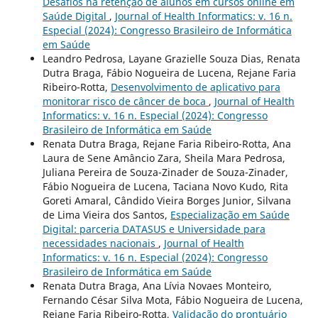
Desafios na retenção de alunos em cursos online em
Saúde Digital
,
Journal of Health Informatics: v. 16 n.
Especial (2024): Congresso Brasileiro de Informática
em Saúde
Leandro Pedrosa, Layane Grazielle Souza Dias, Renata
Dutra Braga, Fábio Nogueira de Lucena, Rejane Faria
Ribeiro-Rotta,
Desenvolvimento de aplicativo para
monitorar risco de câncer de boca
,
Journal of Health
Informatics: v. 16 n. Especial (2024): Congresso
Brasileiro de Informática em Saúde
Renata Dutra Braga, Rejane Faria Ribeiro-Rotta, Ana
Laura de Sene Amâncio Zara, Sheila Mara Pedrosa,
Juliana Pereira de Souza-Zinader de Souza-Zinader,
Fábio Nogueira de Lucena, Taciana Novo Kudo, Rita
Goreti Amaral, Cândido Vieira Borges Junior, Silvana
de Lima Vieira dos Santos,
Especialização em Saúde
Digital: parceria DATASUS e Universidade para
necessidades nacionais
,
Journal of Health
Informatics: v. 16 n. Especial (2024): Congresso
Brasileiro de Informática em Saúde
Renata Dutra Braga, Ana Lívia Novaes Monteiro,
Fernando César Silva Mota, Fábio Nogueira de Lucena,
Rejane Faria Ribeiro-Rotta,
Validação do prontuário