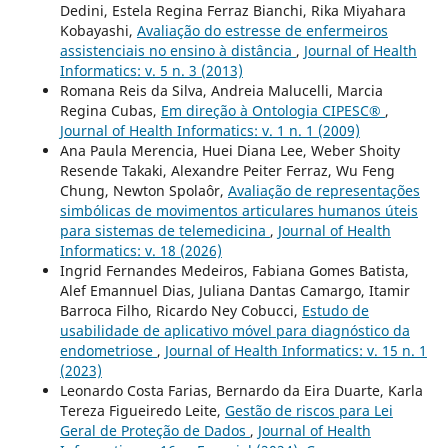
Dedini, Estela Regina Ferraz Bianchi, Rika Miyahara
Kobayashi,
Avaliação do estresse de enfermeiros
assistenciais no ensino à distância
,
Journal of Health
Informatics: v. 5 n. 3 (2013)
Romana Reis da Silva, Andreia Malucelli, Marcia
Regina Cubas,
Em direção à Ontologia CIPESC®
,
Journal of Health Informatics: v. 1 n. 1 (2009)
Ana Paula Merencia, Huei Diana Lee, Weber Shoity
Resende Takaki, Alexandre Peiter Ferraz, Wu Feng
Chung, Newton Spolaôr,
Avaliação de representações
simbólicas de movimentos articulares humanos úteis
para sistemas de telemedicina
,
Journal of Health
Informatics: v. 18 (2026)
Ingrid Fernandes Medeiros, Fabiana Gomes Batista,
Alef Emannuel Dias, Juliana Dantas Camargo, Itamir
Barroca Filho, Ricardo Ney Cobucci,
Estudo de
usabilidade de aplicativo móvel para diagnóstico da
endometriose
,
Journal of Health Informatics: v. 15 n. 1
(2023)
Leonardo Costa Farias, Bernardo da Eira Duarte, Karla
Tereza Figueiredo Leite,
Gestão de riscos para Lei
Geral de Proteção de Dados
,
Journal of Health