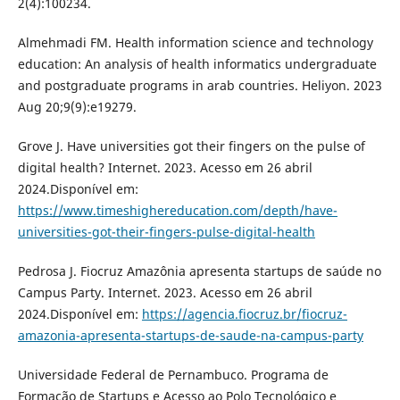
2(4):100234.
Almehmadi FM. Health information science and technology
education: An analysis of health informatics undergraduate
and postgraduate programs in arab countries. Heliyon. 2023
Aug 20;9(9):e19279.
Grove J. Have universities got their fingers on the pulse of
digital health? Internet. 2023. Acesso em 26 abril
2024.Disponível em:
https://www.timeshighereducation.com/depth/have-
universities-got-their-fingers-pulse-digital-health
Pedrosa J. Fiocruz Amazônia apresenta startups de saúde no
Campus Party. Internet. 2023. Acesso em 26 abril
2024.Disponível em:
https://agencia.fiocruz.br/fiocruz-
amazonia-apresenta-startups-de-saude-na-campus-party
Universidade Federal de Pernambuco. Programa de
Formação de Startups e Acesso ao Polo Tecnológico e