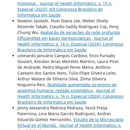
Pulmonar
,
Journal of Health Informatics: v. 15 n.
Especial (2023): XIX Congresso Brasileiro de
Informática em Saúde
Newton Spolaôr, Huei Diana Lee, Weber Shoity
Resende Takaki, Claudio Saddy Rodrigues Coy, Feng
Chung Wu,
Avaliação de variações da rede profunda
EfficientNet em bases dermoscópicas
,
Journal of
Health Informatics: v. 16 n. Especial (2024): Congresso
Brasileiro de Informática em Saúde
Leonardo Januário Campos Cardoso, Enzo Furtado
Goulart, Kleuber Arias Meireles Martins, Laura Pires
de Andrade, Pedro Miguel Peres Meira, Antônio
Caetano dos Santos Neto, Túlio Filipe Silveira Leite,
Arthur Walace de Oliveira Silva, Zilma Silveira
Nogueira Reis,
Realidade aumentada no ensino de
anatomia humana: revisão sistemática
,
Journal of
Health Informatics: v. 16 n. Especial (2024): Congresso
Brasileiro de Informática em Saúde
Jenny Alexandra Pedroza Pedraza, Yesid Freija
Paternina, Lina Maria Garcés Rodriguez, Andres
Eduardo Gomez Hernandez,
Estudio de la Microscopía
Virtual en el Mundo
,
Journal of Health Informatics: v.