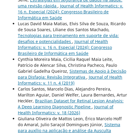
uma revisão rápida
,
Journal of Health Informatics: v.
16 n. Especial (2024): Congresso Brasileiro de
Informática em Saúde
Lucas David Maia Matias, Elvis Silva de Souza, Ricardo
de Sousa Soares, Liliane dos Santos Machado,
Tecnologias para treinamento em suporte de vida:
desafios e potencialidades
,
Journal of Health
Informatics: v. 16 n. Especial (2024): Congresso
Brasileiro de Informática em Saúde
Cynthia Moreira Maia, Cicilia Raquel Maia Leite,
Patrício de Alencar Silva, Christina Pacheco, Paulo
Gabriel Gadelha Queiroz,
Sistemas de Apoio à Decisão
para Disfagia: Revisão Integrativa
,
Journal of Health
Informatics: v. 11 n. 4 (2019)
Carlos Santos, Marcelo Dias, Alejandro Pereira,
Marilton Aguiar, Daniel Welfer, Laura Bernardes, Artur
Heckler,
Brazilian Dataset for Retinal Lesion Analysis:
A Deep Learning Diagnostic Pipeline
,
Journal of
Health Informatics: v. 18 (2026)
Giuliana Oliveira de Mattos Leon, Érico Marcelo Hoff
do Amaral, Julio Saraçol Domingues Júnior,
Sistema
para auxílio na aplicação e análise da Ausculta