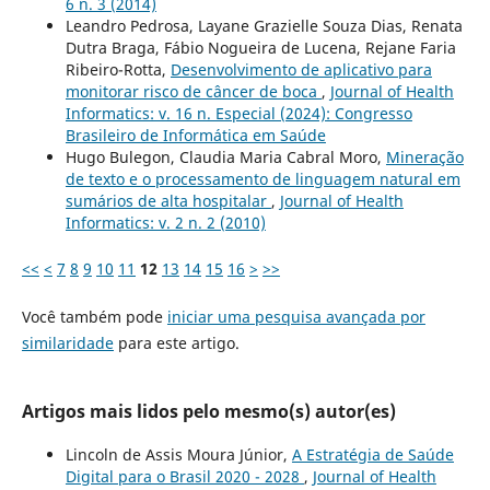
6 n. 3 (2014)
Leandro Pedrosa, Layane Grazielle Souza Dias, Renata
Dutra Braga, Fábio Nogueira de Lucena, Rejane Faria
Ribeiro-Rotta,
Desenvolvimento de aplicativo para
monitorar risco de câncer de boca
,
Journal of Health
Informatics: v. 16 n. Especial (2024): Congresso
Brasileiro de Informática em Saúde
Hugo Bulegon, Claudia Maria Cabral Moro,
Mineração
de texto e o processamento de linguagem natural em
sumários de alta hospitalar
,
Journal of Health
Informatics: v. 2 n. 2 (2010)
<<
<
7
8
9
10
11
12
13
14
15
16
>
>>
Você também pode
iniciar uma pesquisa avançada por
similaridade
para este artigo.
Artigos mais lidos pelo mesmo(s) autor(es)
Lincoln de Assis Moura Júnior,
A Estratégia de Saúde
Digital para o Brasil 2020 - 2028
,
Journal of Health