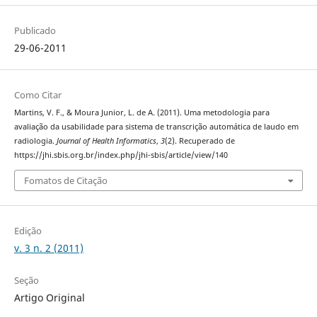
Publicado
29-06-2011
Como Citar
Martins, V. F., & Moura Junior, L. de A. (2011). Uma metodologia para
avaliação da usabilidade para sistema de transcrição automática de laudo em
radiologia.
Journal of Health Informatics
,
3
(2). Recuperado de
https://jhi.sbis.org.br/index.php/jhi-sbis/article/view/140
Fomatos de Citação
Edição
v. 3 n. 2 (2011)
Seção
Artigo Original