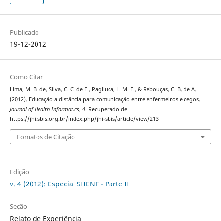
Publicado
19-12-2012
Como Citar
Lima, M. B. de, Silva, C. C. de F., Pagliuca, L. M. F., & Rebouças, C. B. de A.
(2012). Educação a distância para comunicação entre enfermeiros e cegos.
Journal of Health Informatics
,
4
. Recuperado de
https://jhi.sbis.org.br/index.php/jhi-sbis/article/view/213
Fomatos de Citação
Edição
v. 4 (2012): Especial SIIENF - Parte II
Seção
Relato de Experiência