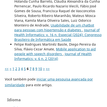
Holanda Cunha Barreto, Cláudia Alexandra da Cunha
Pernencar, Paulo Ricardo Nazario Viecili, Fábio José
Gomes de Sousa, Francisca Raquel de Vasconcelos
Silveira, Roberto Ribeiro Maranhão, Mateus Mosca
Viana, Kamila Maria Oliveira Sales, Luiz Odorico
Monteiro de Andrade,
Usabilidade de um chatbot
para pessoas com hipertensão e diabetes
,
Journal of
Health Informatics: v. 16 n. Especial (2024): Congresso
Brasileiro de Informática em Saúde
Felipe Rodrigues Martinêz Basile, Diego Pereira da
Silva, Flávio Cezar Amate,
Mobile application to aid
people with speech disorders
,
Journal of Health
Informatics: v. 6 n. 2 (2014)
<<
<
1
2
3
4
5
6
7
8
9
10
>
>>
Você também pode
iniciar uma pesquisa avançada por
similaridade
para este artigo.
Idioma