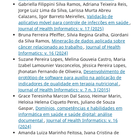
Gabriella Filippini Silva Ramos, Adriana Teixeira Reis,
Jorge Luiz Lima da Silva, Larissa Murta Abreu
Calazans, Igor Barreto Meirelles,
Validação de
aplicativo móvel para controle de infecções em saúde
,
Journal of Health Informatics: v. 17 (2025)
Bruna Ferreira Pfeiffer, Silvia Regina Gralha, Giordani
da Silva Ramos,
Mineração de dados aplicada sobre
câncer relacionado ao trabalho
,
Journal of Health
Informatics: v. 16 (2024)
Suzane Pereira Lopes, Melina Gouveia Castro, Maria
Izabel Lamounier Vasconcelos, Jéssica Pereira Lopes,
Jhonatan Fernando de Oliveira,
Desenvolvimento de
protótipo de software para auxílio na aplicação de
indicadores de qualidade em terapia nutricional
,
Journal of Health Informatics: v. 7 n. 3 (2015)
Grace Teresinha Marcon Dal Sasso, Heimar Marin,
Heloisa Helena Ciqueto Peres, Juliano de Souza
Gaspar,
Domínios, competências e habilidades em
informática em saúde e saúde digital: análise
documental
,
Journal of Health Informatics: v. 16
(2024)
Amanda Luiza Marinho Feitosa, Ivana Cristina de