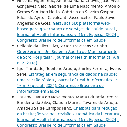
Nilcema Figueiredo, Amanda Maria Chaves, João Alves
Gonçalves Neto, Gabriel de Lima Nascimento, Antônio
Gomes Santiago Netto, Gabriela da Silveira Gaspar,
Eduardo Ayrton Cavalcanti Vasconcelos, Paulo Savio
Angeiras de Goes,
GestBucalSD: plataforma web-
based para governança de serviços de saúde bucal
,
Journal of Health Informatics: v. 16 n. Especial (2024):
Congresso Brasileiro de Informática em Saúde
Celianio da Silva Silva, Victor Travassos Sarinho,
OpenSerum – Um Sistema Aberto de Monitoramento
de Soro Hospitalar
,
Journal of Health Informatics: v. 8
n. 2 (2016)
Igor Trindade, Robilene Araújo, Shirley Ferreira, Iwens
Sene,
Estratégias em segurança de dados na saúde:
uma revisão rápida
,
Journal of Health Informatics: v.
16 n. Especial (2024): Congresso Brasileiro de
Informática em Saúde
Thuany Luana do Nascimento, Maria Eduarda Irenira
Bandeira da Silva, Claudia Marina Tavares de Araújo,
Amadeu Sá de Campos Filho,
Chatbots para redução
da hesitação vacinal: revisão sistemática da literatura
,
Journal of Health Informatics: v. 16 n. Especial (2024):
Congresso Brasileiro de Informática em Saúde