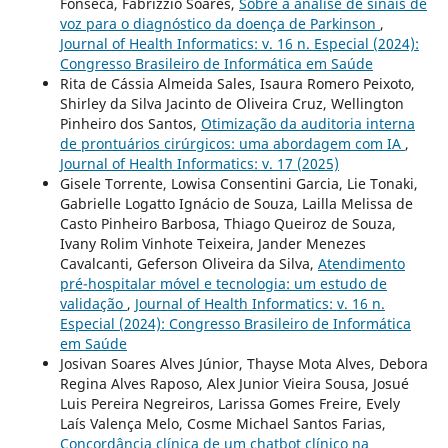
Fonseca, Fabrizzio Soares,
Sobre a análise de sinais de
voz para o diagnóstico da doença de Parkinson
,
Journal of Health Informatics: v. 16 n. Especial (2024):
Congresso Brasileiro de Informática em Saúde
Rita de Cássia Almeida Sales, Isaura Romero Peixoto,
Shirley da Silva Jacinto de Oliveira Cruz, Wellington
Pinheiro dos Santos,
Otimização da auditoria interna
de prontuários cirúrgicos: uma abordagem com IA
,
Journal of Health Informatics: v. 17 (2025)
Gisele Torrente, Lowisa Consentini Garcia, Lie Tonaki,
Gabrielle Logatto Ignácio de Souza, Lailla Melissa de
Casto Pinheiro Barbosa, Thiago Queiroz de Souza,
Ivany Rolim Vinhote Teixeira, Jander Menezes
Cavalcanti, Geferson Oliveira da Silva,
Atendimento
pré-hospitalar móvel e tecnologia: um estudo de
validação
,
Journal of Health Informatics: v. 16 n.
Especial (2024): Congresso Brasileiro de Informática
em Saúde
Josivan Soares Alves Júnior, Thayse Mota Alves, Debora
Regina Alves Raposo, Alex Junior Vieira Sousa, Josué
Luis Pereira Negreiros, Larissa Gomes Freire, Evely
Laís Valença Melo, Cosme Michael Santos Farias,
Concordância clínica de um chatbot clínico na