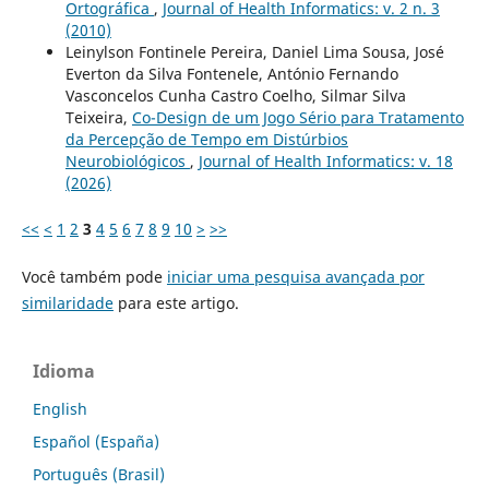
Ortográfica
,
Journal of Health Informatics: v. 2 n. 3
(2010)
Leinylson Fontinele Pereira, Daniel Lima Sousa, José
Everton da Silva Fontenele, António Fernando
Vasconcelos Cunha Castro Coelho, Silmar Silva
Teixeira,
Co-Design de um Jogo Sério para Tratamento
da Percepção de Tempo em Distúrbios
Neurobiológicos
,
Journal of Health Informatics: v. 18
(2026)
<<
<
1
2
3
4
5
6
7
8
9
10
>
>>
Você também pode
iniciar uma pesquisa avançada por
similaridade
para este artigo.
Idioma
English
Español (España)
Português (Brasil)