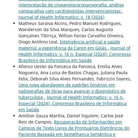
interpretação de cineangiocoronariografia: análise
comparativa com cardiologistas intervencionistas
,
Journal of Health Informatics: v. 18 (2026)
Matheus Saraiva Alcino, Pedro Manuel Rodrigues,
Wanderson da Silva Marques, Carlos Augusto
Gonçalves Tibiriça, Willian Farias Carvalho Oliveira,
Diogo Antônio Leal,
Inteligência artificial e saúde
materna: a experiência da Caren em Goiás
,
Journal of
Health Informatics: v. 16 n. Especial (2024): Congresso
Brasileiro de Informática em Saúde
Afonso Ueslei da Fonseca da Fonseca, Emilia Alves
Nogueira, Ana Luisa de Bastos Chagas, Juliana Paula
Felix, Deborah Silva Alves Fernandes, Fabrizzio Soares,
Uma nova abordagem de padrões binários em
radiografias de tórax para avançar o diagnóstico de
tuberculose
,
Journal of Health Informatics: v. 16 n.
Especial (2024): Congresso Brasileiro de Informática
em Saúde
Amilton Souza Martha, Daniel Sigulem, Carlos José
Reis de Campos,
Recuperação de Informações em
Campos de Texto Livres de Prontuários Eletrônicos do
Paciente Baseada em Semelhança Semântica e