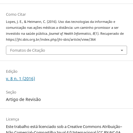
Como Citar
Lopes, J. E., & Heimann, C. (2016). Uso das tecnologias da informação e
comunicação nas ações médicas a distância: um caminho promissor a ser
investido na saúde pública.
Journal of Health Informatics
,
8
(1). Recuperado de
https://jhi.sbis.org.br/index.php/jhi-sbis/article/view/364
Fomatos de Citação
Edição
v. 8 n. 1 (2016)
Seção
Artigo de Revisão
Licença
Este trabalho está licenciado sob a Creative Commons Atribuição–
Não Comercial–Compartilha Igual 4.0 Internacional (CC BY-NC-SA