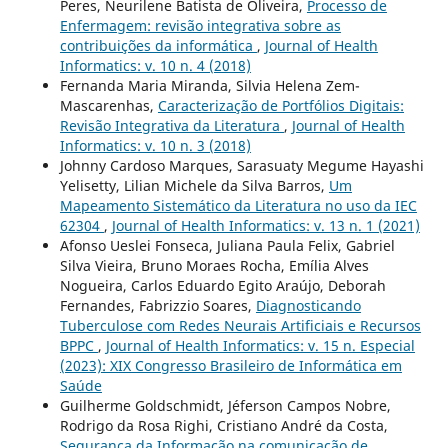
Peres, Neurilene Batista de Oliveira,
Processo de
Enfermagem: revisão integrativa sobre as
contribuições da informática
,
Journal of Health
Informatics: v. 10 n. 4 (2018)
Fernanda Maria Miranda, Silvia Helena Zem-
Mascarenhas,
Caracterização de Portfólios Digitais:
Revisão Integrativa da Literatura
,
Journal of Health
Informatics: v. 10 n. 3 (2018)
Johnny Cardoso Marques, Sarasuaty Megume Hayashi
Yelisetty, Lilian Michele da Silva Barros,
Um
Mapeamento Sistemático da Literatura no uso da IEC
62304
,
Journal of Health Informatics: v. 13 n. 1 (2021)
Afonso Ueslei Fonseca, Juliana Paula Felix, Gabriel
Silva Vieira, Bruno Moraes Rocha, Emília Alves
Nogueira, Carlos Eduardo Egito Araújo, Deborah
Fernandes, Fabrizzio Soares,
Diagnosticando
Tuberculose com Redes Neurais Artificiais e Recursos
BPPC
,
Journal of Health Informatics: v. 15 n. Especial
(2023): XIX Congresso Brasileiro de Informática em
Saúde
Guilherme Goldschmidt, Jéferson Campos Nobre,
Rodrigo da Rosa Righi, Cristiano André da Costa,
Segurança da Informação na comunicação de