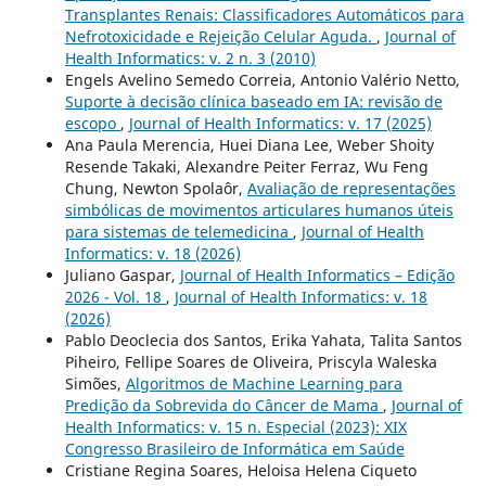
Transplantes Renais: Classificadores Automáticos para
Nefrotoxicidade e Rejeição Celular Aguda.
,
Journal of
Health Informatics: v. 2 n. 3 (2010)
Engels Avelino Semedo Correia, Antonio Valério Netto,
Suporte à decisão clínica baseado em IA: revisão de
escopo
,
Journal of Health Informatics: v. 17 (2025)
Ana Paula Merencia, Huei Diana Lee, Weber Shoity
Resende Takaki, Alexandre Peiter Ferraz, Wu Feng
Chung, Newton Spolaôr,
Avaliação de representações
simbólicas de movimentos articulares humanos úteis
para sistemas de telemedicina
,
Journal of Health
Informatics: v. 18 (2026)
Juliano Gaspar,
Journal of Health Informatics – Edição
2026 - Vol. 18
,
Journal of Health Informatics: v. 18
(2026)
Pablo Deoclecia dos Santos, Erika Yahata, Talita Santos
Piheiro, Fellipe Soares de Oliveira, Priscyla Waleska
Simões,
Algoritmos de Machine Learning para
Predição da Sobrevida do Câncer de Mama
,
Journal of
Health Informatics: v. 15 n. Especial (2023): XIX
Congresso Brasileiro de Informática em Saúde
Cristiane Regina Soares, Heloisa Helena Ciqueto