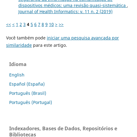
dispositivos médicos: uma revisão quasi-sistemática
,
Journal of Health Informatics: v. 11 n. 2 (2019)
<<
<
1
2
3
4
5
6
7
8
9
10
>
>>
Você também pode
iniciar uma pesquisa avançada por
similaridade
para este artigo.
Idioma
English
Español (España)
Português (Brasil)
Português (Portugal)
Indexadores, Bases de Dados, Repositórios e
Bibliotecas