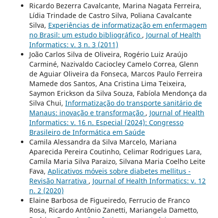
Ricardo Bezerra Cavalcante, Marina Nagata Ferreira,
Lídia Trindade de Castro Silva, Poliana Cavalcante
Silva,
Experiências de informatização em enfermagem
no Brasil: um estudo bibliográfico
,
Journal of Health
Informatics: v. 3 n. 3 (2011)
João Carlos Silva de Oliveira, Rogério Luiz Araújo
Carminé, Nazivaldo Caciocley Camelo Correa, Glenn
de Aguiar Oliveira da Fonseca, Marcos Paulo Ferreira
Mamede dos Santos, Ana Cristina Lima Teixeira,
Saymon Erickson da Silva Souza, Fabíola Mendonça da
Silva Chui,
Informatização do transporte sanitário de
Manaus: inovação e transformação
,
Journal of Health
Informatics: v. 16 n. Especial (2024): Congresso
Brasileiro de Informática em Saúde
Camila Alessandra da Silva Marcelo, Mariana
Aparecida Pereira Coutinho, Celimar Rodrigues Lara,
Camila Maria Silva Paraizo, Silvana Maria Coelho Leite
Fava,
Aplicativos móveis sobre diabetes mellitus -
Revisão Narrativa
,
Journal of Health Informatics: v. 12
n. 2 (2020)
Elaine Barbosa de Figueiredo, Ferrucio de Franco
Rosa, Ricardo Antônio Zanetti, Mariangela Dametto,