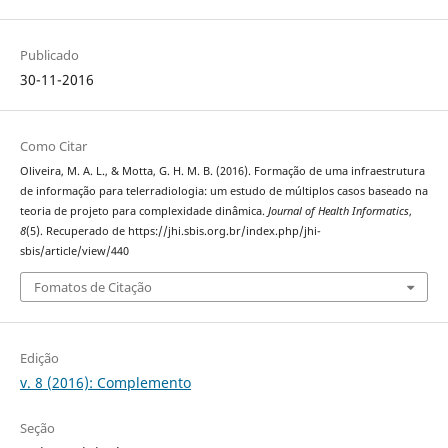
Publicado
30-11-2016
Como Citar
Oliveira, M. A. L., & Motta, G. H. M. B. (2016). Formação de uma infraestrutura
de informação para telerradiologia: um estudo de múltiplos casos baseado na
teoria de projeto para complexidade dinâmica.
Journal of Health Informatics
,
8
(5). Recuperado de https://jhi.sbis.org.br/index.php/jhi-
sbis/article/view/440
Fomatos de Citação
Edição
v. 8 (2016): Complemento
Seção