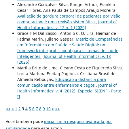
Alexandre Gonçalves Silva, Rangel Arthur, Franklin
Cesar Flores, Ana Paula de Campos Araújo Moreira,
Avaliação de gordura corporal de pacientes por visão
computacional: uma revisão sistemática
,
Journal of
Health Informatics: v. 12 n. 1 (2020)
Grace T M Dal Sasso , Antonio C. O. Lira, Heimar de
Fatima Marin, Juliano Gaspar,
Matriz de Competências
em Informática em Saúde e Saúde Digital: um
framework interprofissional para sistemas de saúde
inteligentes
,
Journal of Health Informatics: v. 18
(2026)
Marília Brito de Lima, Cleano Costa de Figueredo Silva,
Lorita Marlena Freitag Pagliuca, Cristiana Brasil de
Almeida Rebouças,
Educação a distância para
comunicação entre enfermeiros e cegos
,
Journal of
Health Informatics: v. 4 (2012): Especial SIIENF - Parte
II
<<
<
1
2
3
4
5
6
7
8
9
10
>
>>
Você também pode
iniciar uma pesquisa avançada por
similaridade
para este artigo.