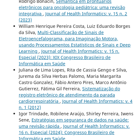
Rodrigo Bonacin,
Semântica em prontuários
eletrônicos para oncologia pediátrica: uma revisão
integrativa
,
Journal of Health Informatics: v. 15 n. 2
(2023)
William Henrique Pereira Costa, Luiz Eduardo Borges
da Silva,
Multi-Classificação de Sinais de
Eletroencefalograma, para Imaginação Motora,
usando Processamentos Estatísticos de Sinais e Deep
Learning
,
Journal of Health Informatics: v. 15 n.
Especial (2023): XIX Congresso Brasileiro de
Informática em Saúde
Juliana de Lima Lopes, Rita de Cassia Gengo e Silva,
Jurema da Silva Herbas Palomo, Maria Margarita
Castro Gonzalez, Fábio Antero Pires, Marco Antônio
Gutierrez, Fátima Gil Ferreira,
Sistematização do
registro eletrônico de atendimento da parada
cardiorrespiratória
,
Journal of Health Informatics: v. 4
n. 1 (2012)
Igor Trindade, Robilene Araújo, Shirley Ferreira, Iwens
Sene,
Estratégias em segurança de dados na saúde:
uma revisão rápida
,
Journal of Health Informatics: v.
16 n. Especial (2024): Congresso Brasileiro de
Informática em Saúde