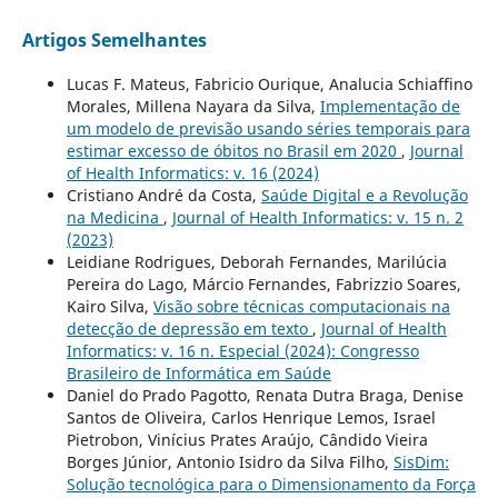
Artigos Semelhantes
Lucas F. Mateus, Fabricio Ourique, Analucia Schiaffino
Morales, Millena Nayara da Silva,
Implementação de
um modelo de previsão usando séries temporais para
estimar excesso de óbitos no Brasil em 2020
,
Journal
of Health Informatics: v. 16 (2024)
Cristiano André da Costa,
Saúde Digital e a Revolução
na Medicina
,
Journal of Health Informatics: v. 15 n. 2
(2023)
Leidiane Rodrigues, Deborah Fernandes, Marilúcia
Pereira do Lago, Márcio Fernandes, Fabrizzio Soares,
Kairo Silva,
Visão sobre técnicas computacionais na
detecção de depressão em texto
,
Journal of Health
Informatics: v. 16 n. Especial (2024): Congresso
Brasileiro de Informática em Saúde
Daniel do Prado Pagotto, Renata Dutra Braga, Denise
Santos de Oliveira, Carlos Henrique Lemos, Israel
Pietrobon, Vinícius Prates Araújo, Cândido Vieira
Borges Júnior, Antonio Isidro da Silva Filho,
SisDim:
Solução tecnológica para o Dimensionamento da Força