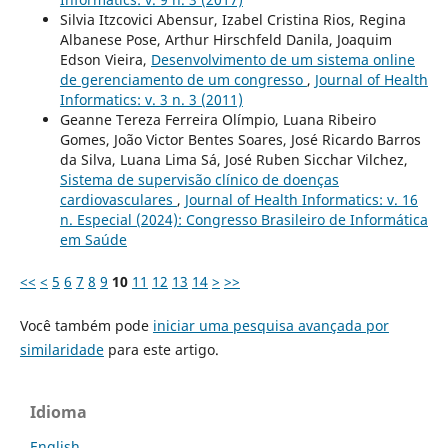
Silvia Itzcovici Abensur, Izabel Cristina Rios, Regina
Albanese Pose, Arthur Hirschfeld Danila, Joaquim
Edson Vieira,
Desenvolvimento de um sistema online
de gerenciamento de um congresso
,
Journal of Health
Informatics: v. 3 n. 3 (2011)
Geanne Tereza Ferreira Olímpio, Luana Ribeiro
Gomes, João Victor Bentes Soares, José Ricardo Barros
da Silva, Luana Lima Sá, José Ruben Sicchar Vilchez,
Sistema de supervisão clínico de doenças
cardiovasculares
,
Journal of Health Informatics: v. 16
n. Especial (2024): Congresso Brasileiro de Informática
em Saúde
<<
<
5
6
7
8
9
10
11
12
13
14
>
>>
Você também pode
iniciar uma pesquisa avançada por
similaridade
para este artigo.
Idioma
English