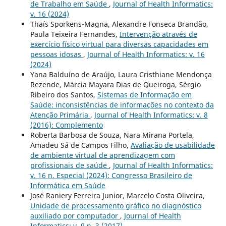
de Trabalho em Saúde
,
Journal of Health Informatics:
v. 16 (2024)
Thaís Sporkens-Magna, Alexandre Fonseca Brandão,
Paula Teixeira Fernandes,
Intervenção através de
exercício físico virtual para diversas capacidades em
pessoas idosas
,
Journal of Health Informatics: v. 16
(2024)
Yana Balduíno de Araújo, Laura Cristhiane Mendonça
Rezende, Márcia Mayara Dias de Queiroga, Sérgio
Ribeiro dos Santos,
Sistemas de Informação em
Saúde: inconsistências de informações no contexto da
Atenção Primária
,
Journal of Health Informatics: v. 8
(2016): Complemento
Roberta Barbosa de Souza, Nara Mirana Portela,
Amadeu Sá de Campos Filho,
Avaliação de usabilidade
de ambiente virtual de aprendizagem com
profissionais de saúde
,
Journal of Health Informatics:
v. 16 n. Especial (2024): Congresso Brasileiro de
Informática em Saúde
José Raniery Ferreira Junior, Marcelo Costa Oliveira,
Unidade de processamento gráfico no diagnóstico
auxiliado por computador
,
Journal of Health
Informatics: v. 9 n. 3 (2017)