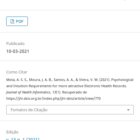
PDF
Publicado
10-03-2021
Como Citar
Mota, A. S. S., Moura, J. A. B., Santos, A. A., & Vieira, V. W. (2021). Psychological
and Intuition Requirements for more attractive Electronic Health Records.
Journal of Health Informatics
,
13
(1). Recuperado de
https://jhi.sbis.org.br/index.php/jhi-sbis/article/view/770
Fomatos de Citação
Edição
v. 13 n. 1 (2021)